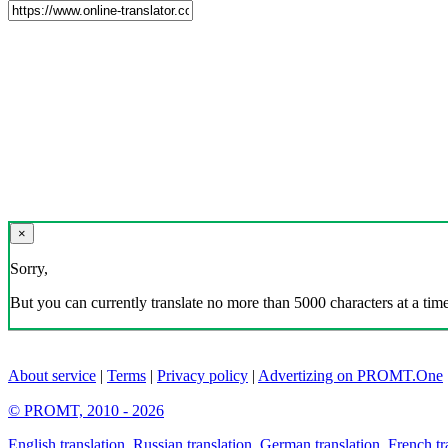
×
Sorry,
But you can currently translate no more than 5000 characters at a time
About service
|
Terms
|
Privacy policy
|
Advertizing on PROMT.One
© PROMT, 2010 - 2026
English translation
,
Russian translation
,
German translation
,
French tr