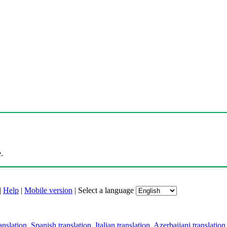
.
|
Help
|
Mobile version
|
Select a language
anslation
,
Spanish translation
,
Italian translation
,
Azerbaijani translation