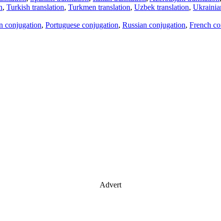
n
,
Turkish translation
,
Turkmen translation
,
Uzbek translation
,
Ukrainian
an conjugation
,
Portuguese conjugation
,
Russian conjugation
,
French co
Advert