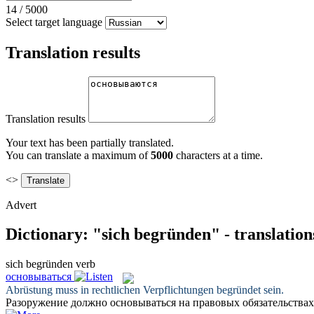
14
/
5000
Select target language
Translation results
Translation results
Your text has been partially translated.
You can translate a maximum of
5000
characters at a time.
<>
Advert
Dictionary: "sich begründen" - translatio
sich begründen
verb
основываться
Abrüstung muss in rechtlichen Verpflichtungen
begründet
sein.
Разоружение должно
основываться
на правовых обязательствах