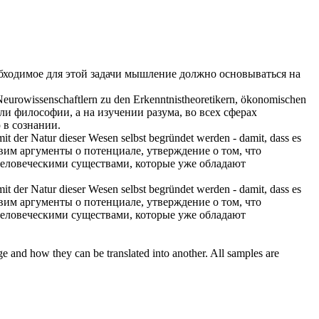
бходимое для этой задачи мышление должно
основываться
на
Neurowissenschaftlern zu den Erkenntnistheoretikern, ökonomischen
ли философии, а на изучении разума, во всех сферах
 в сознании.
mit der Natur dieser Wesen selbst
begründet
werden - damit, dass es
вим аргументы о потенциале, утверждение о том, что
человеческими существами, которые уже обладают
mit der Natur dieser Wesen selbst
begründet
werden - damit, dass es
вим аргументы о потенциале, утверждение о том, что
человеческими существами, которые уже обладают
ge and how they can be translated into another. All samples are