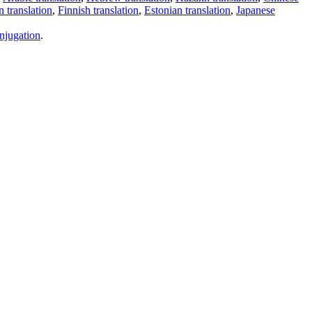
 translation
,
Finnish translation
,
Estonian translation
,
Japanese
njugation
.