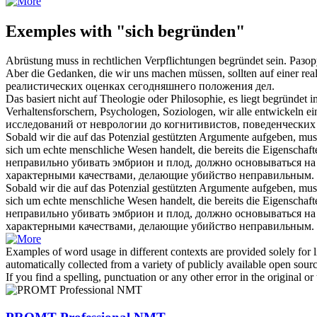
Exemples with "sich begründen"
Abrüstung muss in rechtlichen Verpflichtungen
begründet
sein.
Разо
Aber die Gedanken, die wir uns machen müssen, sollten auf einer rea
реалистических оценках сегодняшнего положения дел.
Das basiert nicht auf Theologie oder Philosophie, es liegt
begründet
im
Verhaltensforschern, Psychologen, Soziologen, wir alle entwickeln e
исследований от неврологии до когнитивистов, поведенческих
Sobald wir die auf das Potenzial gestützten Argumente aufgeben, mus
sich um echte menschliche Wesen handelt, die bereits die Eigenschaf
неправильно убивать эмбрион и плод, должно
основываться
на
характерными качествами, делающие убийство неправильным.
Sobald wir die auf das Potenzial gestützten Argumente aufgeben, mus
sich
um echte menschliche Wesen handelt, die bereits die Eigenschaft
неправильно убивать эмбрион и плод, должно
основываться
на
характерными качествами, делающие убийство неправильным.
Examples of word usage in different contexts are provided solely for l
automatically collected from a variety of publicly available open sour
If you find a spelling, punctuation or any other error in the original o