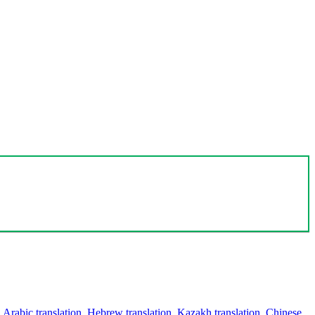
,
Arabic translation
,
Hebrew translation
,
Kazakh translation
,
Chinese