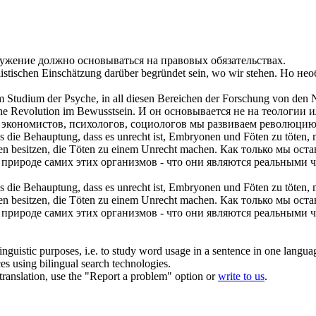
ружение должно
основываться
на правовых обязательствах.
listischen Einschätzung darüber
begründet
sein, wo wir stehen.
Но нео
 Studium der Psyche, in all diesen Bereichen der Forschung von den 
ine Revolution im Bewusstsein.
И он
основывается
не на теологии и
 экономистов, психологов, социологов мы развиваем революцию
s die Behauptung, dass es unrecht ist, Embryonen und Föten zu töten, 
ten besitzen, die Töten zu einem Unrecht machen.
Как только мы оста
 природе самих этих организмов - что они являются реальными 
s die Behauptung, dass es unrecht ist, Embryonen und Föten zu töten, 
en besitzen, die Töten zu einem Unrecht machen.
Как только мы оста
 природе самих этих организмов - что они являются реальными 
inguistic purposes, i.e. to study word usage in a sentence in one langua
ces using bilingual search technologies.
r translation, use the "Report a problem" option or
write to us
.