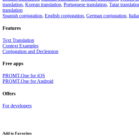
translation
,
Korean translation
,
Portuguese translation
,
Tatar translatio
translation
Spanish conjugation
,
English conjugation
,
German conjugation
,
Itali
Features
Text Translation
Context Examples
Conjugation and Declension
Free apps
PROMT.One for iOS
PROMT.One for Android
Offers
For developers
Add to Favorites