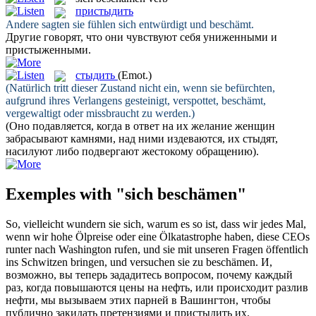
пристыдить
Andere sagten sie fühlen sich entwürdigt und
beschämt
.
Другие говорят, что они чувствуют себя униженными и
пристыженными
.
стыдить
(Emot.)
(Natürlich tritt dieser Zustand nicht ein, wenn sie befürchten,
aufgrund ihres Verlangens gesteinigt, verspottet,
beschämt
,
vergewaltigt oder missbraucht zu werden.)
(Оно подавляется, когда в ответ на их желание женщин
забрасывают камнями, над ними издеваются, их
стыдят
,
насилуют либо подвергают жестокому обращению).
Exemples with "sich beschämen"
So, vielleicht wundern sie
sich
, warum es so ist, dass wir jedes Mal,
wenn wir hohe Ölpreise oder eine Ölkatastrophe haben, diese CEOs
runter nach Washington rufen, und sie mit unseren Fragen öffentlich
ins Schwitzen bringen, und versuchen sie zu
beschämen
.
И,
возможно, вы теперь зададитесь вопросом, почему каждый
раз, когда повышаются цены на нефть, или происходит разлив
нефти, мы вызываем этих парней в Вашингтон, чтобы
публично закидать претензиями и
пристыдить
их.