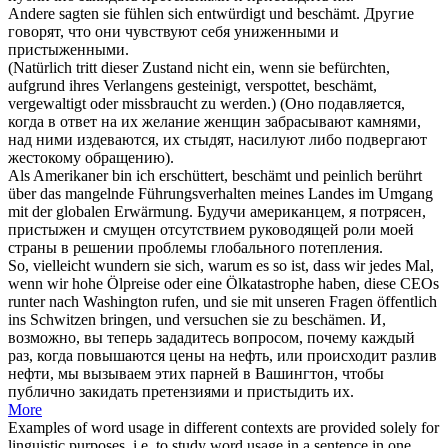
Andere sagten sie fühlen sich entwürdigt und
beschämt
.
Другие
говорят, что они чувствуют себя униженными и
пристыженными
.
(Natürlich tritt dieser Zustand nicht ein, wenn sie befürchten,
aufgrund ihres Verlangens gesteinigt, verspottet,
beschämt
,
vergewaltigt oder missbraucht zu werden.)
(Оно подавляется,
когда в ответ на их желание женщин забрасывают камнями,
над ними издеваются, их
стыдят
, насилуют либо подвергают
жестокому обращению).
Als Amerikaner bin ich erschüttert,
beschämt
und peinlich berührt
über das mangelnde Führungsverhalten meines Landes im Umgang
mit der globalen Erwärmung.
Будучи американцем, я потрясен,
пристыжен
и смущен отсутствием руководящей роли моей
страны в решении проблемы глобального потепления.
So, vielleicht wundern sie sich, warum es so ist, dass wir jedes Mal,
wenn wir hohe Ölpreise oder eine Ölkatastrophe haben, diese CEOs
runter nach Washington rufen, und sie mit unseren Fragen öffentlich
ins Schwitzen bringen, und versuchen sie zu
beschämen
.
И,
возможно, вы теперь зададитесь вопросом, почему каждый
раз, когда повышаются цены на нефть, или происходит разлив
нефти, мы вызываем этих парней в Вашингтон, чтобы
публично закидать претензиями и
пристыдить
их.
More
Examples of word usage in different contexts are provided solely for
linguistic purposes, i.e. to study word usage in a sentence in one