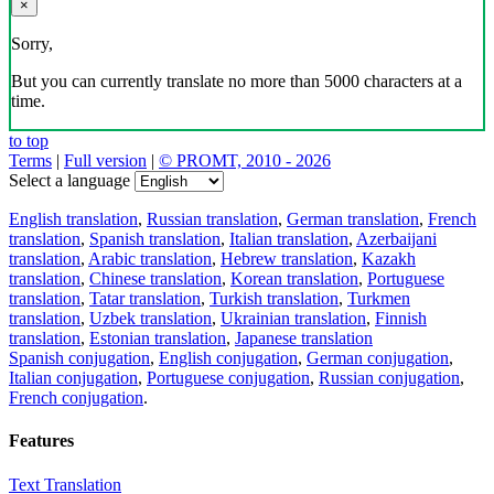
×
Sorry,
But you can currently translate no more than 5000 characters at a
time.
to top
Terms
|
Full version
|
© PROMT, 2010 - 2026
Select a language
English translation
,
Russian translation
,
German translation
,
French
translation
,
Spanish translation
,
Italian translation
,
Azerbaijani
translation
,
Arabic translation
,
Hebrew translation
,
Kazakh
translation
,
Chinese translation
,
Korean translation
,
Portuguese
translation
,
Tatar translation
,
Turkish translation
,
Turkmen
translation
,
Uzbek translation
,
Ukrainian translation
,
Finnish
translation
,
Estonian translation
,
Japanese translation
Spanish conjugation
,
English conjugation
,
German conjugation
,
Italian conjugation
,
Portuguese conjugation
,
Russian conjugation
,
French conjugation
.
Features
Text Translation