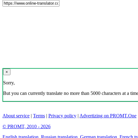
×
Sorry,
But you can currently translate no more than 5000 characters at a time
About service
|
Terms
|
Privacy policy
|
Advertizing on PROMT.One
© PROMT, 2010 - 2026
English translation
,
Russian translation
,
German translation
,
French tr