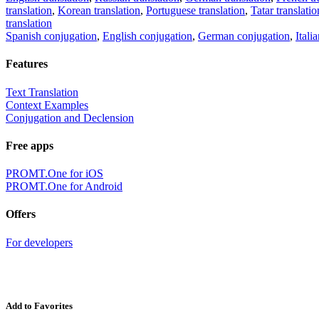
translation
,
Korean translation
,
Portuguese translation
,
Tatar translatio
translation
Spanish conjugation
,
English conjugation
,
German conjugation
,
Itali
Features
Text Translation
Context Examples
Conjugation and Declension
Free apps
PROMT.One for iOS
PROMT.One for Android
Offers
For developers
Add to Favorites