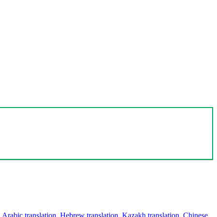
,
Arabic translation
,
Hebrew translation
,
Kazakh translation
,
Chinese