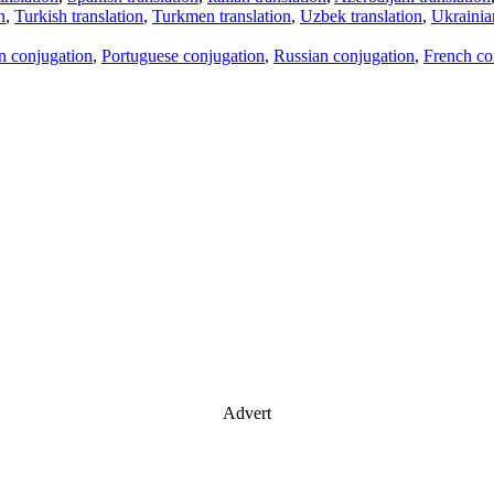
n
,
Turkish translation
,
Turkmen translation
,
Uzbek translation
,
Ukrainian
an conjugation
,
Portuguese conjugation
,
Russian conjugation
,
French co
Advert