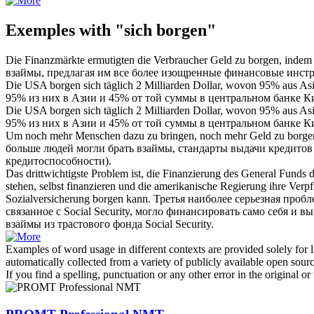
Exemples with "sich borgen"
Die Finanzmärkte ermutigten die Verbraucher Geld zu
borgen
, indem
взаймы
, предлагая им все более изощренные финансовые инст
Die USA
borgen
sich täglich 2 Milliarden Dollar, wovon 95% aus A
95% из них в Азии и 45% от той суммы в центральном банке К
Die USA
borgen sich
täglich 2 Milliarden Dollar, wovon 95% aus A
95% из них в Азии и 45% от той суммы в центральном банке К
Um noch mehr Menschen dazu zu bringen, noch mehr Geld zu
borge
больше людей могли
брать взаймы
, стандарты выдачи кредитов
кредитоспособности).
Das drittwichtigste Problem ist, die Finanzierung des General Funds 
stehen, selbst finanzieren und die amerikanische Regierung ihre Ver
Sozialversicherung
borgen
kann.
Третья наиболее серьезная пробл
связанное с Social Security, могло финансировать само себя и 
взаймы
из трастового фонда Social Security.
Examples of word usage in different contexts are provided solely for l
automatically collected from a variety of publicly available open sour
If you find a spelling, punctuation or any other error in the original o