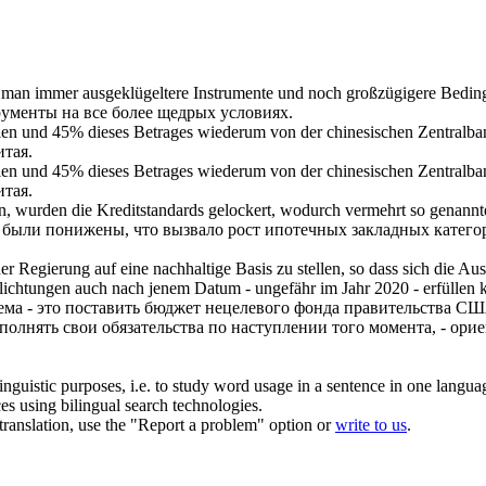
 man immer ausgeklügeltere Instrumente und noch großzügigere Bedin
рументы на все более щедрых условиях.
sien und 45% dieses Betrages wiederum von der chinesischen Zentral
итая.
sien und 45% dieses Betrages wiederum von der chinesischen Zentral
итая.
n
, wurden die Kreditstandards gelockert, wodurch vermehrt so genann
 были понижены, что вызвало рост ипотечных закладных категор
der Regierung auf eine nachhaltige Basis zu stellen, so dass sich die 
pflichtungen auch nach jenem Datum - ungefähr im Jahr 2020 - erfüllen
ема - это поставить бюджет нецелевого фонда правительства СШ
выполнять свои обязательства по наступлении того момента, - ори
inguistic purposes, i.e. to study word usage in a sentence in one langua
ces using bilingual search technologies.
r translation, use the "Report a problem" option or
write to us
.