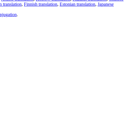
 translation
,
Finnish translation
,
Estonian translation
,
Japanese
njugation
.