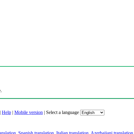
.
|
Help
|
Mobile version
|
Select a language
anslation
,
Spanish translation
,
Italian translation
,
Azerbaijani translation