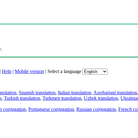
.
|
Help
|
Mobile version
|
Select a language
anslation
,
Spanish translation
,
Italian translation
,
Azerbaijani translation
n
,
Turkish translation
,
Turkmen translation
,
Uzbek translation
,
Ukrainian
an conjugation
,
Portuguese conjugation
,
Russian conjugation
,
French co