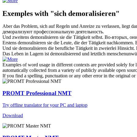
Exemples with "sich demoralisieren"
Aber das Problem,
sich
auf Regeln und Anreize zu verlassen, liegt dari
деморализуют
профессиональную деятельность.
Und zweitens
demoralisieren
sie die Tätigkeit selbst.
Во-вторых, он
Erstens
demoralisieren
sie die Leute, die der Tätigkeit nachkommen.
Und sie
demoralisieren
die berufliche Tätigkeit in zweierlei Hinsicht.
Das Leben in Lagern ist
demoralisierend
und letztlich menschenunwü
Examples of word usage in different contexts are provided solely for l
automatically collected from a variety of publicly available open sour
If you find a spelling, punctuation or any other error in the original o
PROMT Professional NMT
Try offline translator for your PC and laptop
Download