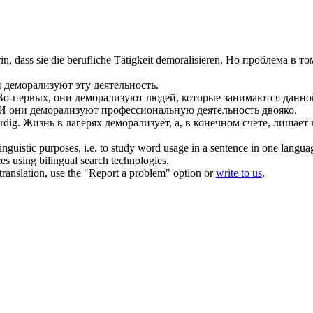
n, dass sie die berufliche Tätigkeit
demoralisieren
.
Но проблема в то
и
деморализуют
эту деятельность.
Во-первых, они
деморализуют
людей, которые занимаются данно
И они
деморализуют
профессиональную деятельность двояко.
rdig.
Жизнь в лагерях
деморализует
, а, в конечном счете, лишает
inguistic purposes, i.e. to study word usage in a sentence in one langua
ces using bilingual search technologies.
r translation, use the "Report a problem" option or
write to us
.