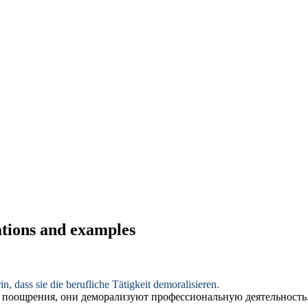
ations and examples
n, dass sie die berufliche Tätigkeit
demoralisieren
.
ы поощрения, они
деморализуют
профессиональную деятельность