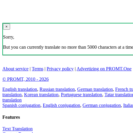
×
Sorry,
But you can currently translate no more than 5000 characters at a time
About service
|
Terms
|
Privacy policy
|
Advertizing on PROMT.One
© PROMT, 2010 - 2026
English translation
,
Russian translation
,
German translation
,
French tr
translation
,
Korean translation
,
Portuguese translation
,
Tatar translatio
translation
Spanish conjugation
,
English conjugation
,
German conjugation
,
Itali
Features
Text Translation