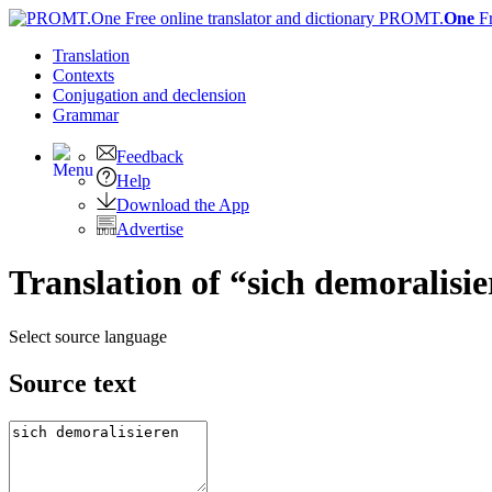
PROMT.
One
F
Translation
Contexts
Conjugation
and declension
Grammar
Feedback
Help
Download the App
Advertise
Translation of “sich demoralisi
Select source language
Source text