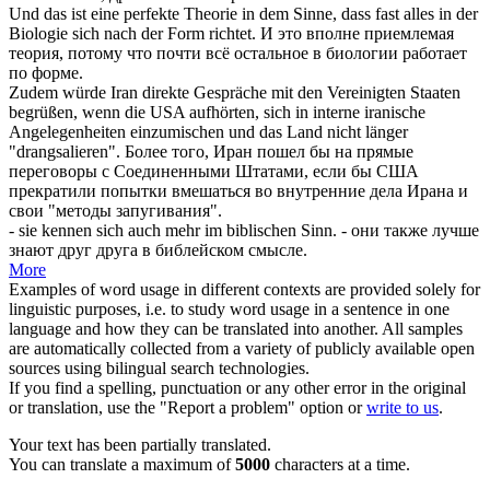
Und das ist eine perfekte Theorie in dem Sinne, dass fast alles in der
Biologie
sich
nach der Form richtet.
И это вполне приемлемая
теория, потому что почти всё остальное в биологии работает
по форме.
Zudem würde Iran direkte Gespräche mit den Vereinigten Staaten
begrüßen, wenn die USA aufhörten, sich in interne iranische
Angelegenheiten einzumischen und das Land nicht länger
"
drangsalieren
".
Более того, Иран пошел бы на прямые
переговоры с Соединенными Штатами, если бы США
прекратили попытки вмешаться во внутренние дела Ирана и
свои "методы запугивания".
- sie kennen
sich
auch mehr im biblischen Sinn.
- они также лучше
знают друг друга в библейском смысле.
More
Examples of word usage in different contexts are provided solely for
linguistic purposes, i.e. to study word usage in a sentence in one
language and how they can be translated into another. All samples
are automatically collected from a variety of publicly available open
sources using bilingual search technologies.
If you find a spelling, punctuation or any other error in the original
or translation, use the "Report a problem" option or
write to us
.
Your text has been partially translated.
You can translate a maximum of
5000
characters at a time.