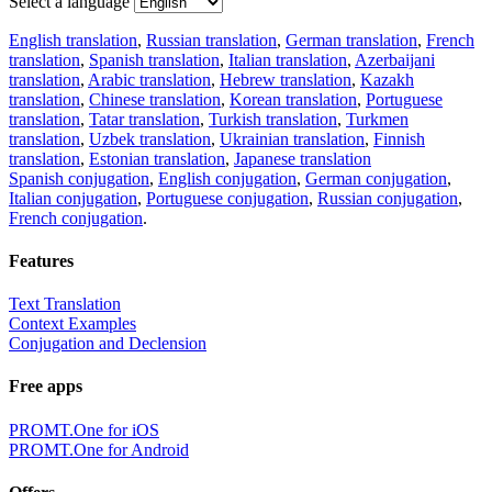
Select a language
English translation
,
Russian translation
,
German translation
,
French
translation
,
Spanish translation
,
Italian translation
,
Azerbaijani
translation
,
Arabic translation
,
Hebrew translation
,
Kazakh
translation
,
Chinese translation
,
Korean translation
,
Portuguese
translation
,
Tatar translation
,
Turkish translation
,
Turkmen
translation
,
Uzbek translation
,
Ukrainian translation
,
Finnish
translation
,
Estonian translation
,
Japanese translation
Spanish conjugation
,
English conjugation
,
German conjugation
,
Italian conjugation
,
Portuguese conjugation
,
Russian conjugation
,
French conjugation
.
Features
Text Translation
Context Examples
Conjugation and Declension
Free apps
PROMT.One for iOS
PROMT.One for Android