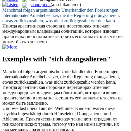
изводить
(a. schikanieren)
Manchmal folgen argentinische Unterhändler den Forderungen
internationaler Anleihebesitzer, die die Regierung
drangsalieren
,
etwas zurückzuzahlen, was nicht zurückgezahlt werden kann.
Иногда аргентинская сторона в переговорах отвечает
международным владельцам облигаций, которые
изводят
правительство в попытке заставить его заплатить то, что не
может быть заплачено.
Exemples with "sich drangsalieren"
Manchmal folgen argentinische Unterhändler den Forderungen
internationaler Anleihebesitzer, die die Regierung
drangsalieren
,
etwas zurückzuzahlen, was nicht zurückgezahlt werden kann.
Иногда аргентинская сторона в переговорах отвечает
международным владельцам облигаций, которые
изводят
правительство в попытке заставить его заплатить то, что не
может быть заплачено.
Und wie fast überall auf der Welt unter Kindern, waren diese
psychisch geschädigt durch Hänseleien,
Drangsalieren
und
Ablehnung.
Практически повсюду такие дети страдали от
психологических травм, потому что над ними шутили, их
высмеивали, дразнили и отвергали.