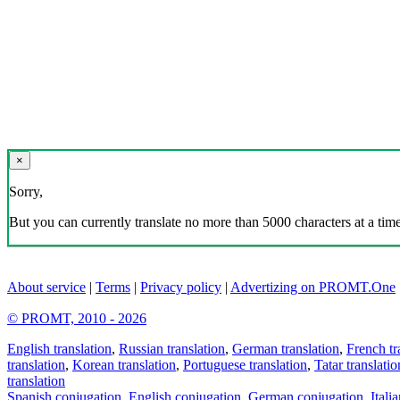
×
Sorry,
But you can currently translate no more than 5000 characters at a time
About service
|
Terms
|
Privacy policy
|
Advertizing on PROMT.One
© PROMT, 2010 - 2026
English translation
,
Russian translation
,
German translation
,
French tr
translation
,
Korean translation
,
Portuguese translation
,
Tatar translatio
translation
Spanish conjugation
,
English conjugation
,
German conjugation
,
Itali