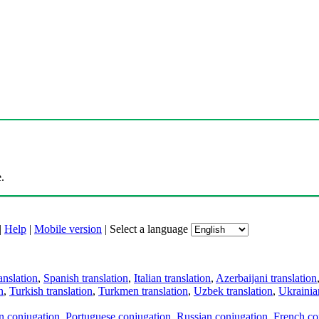
.
|
Help
|
Mobile version
|
Select a language
anslation
,
Spanish translation
,
Italian translation
,
Azerbaijani translation
n
,
Turkish translation
,
Turkmen translation
,
Uzbek translation
,
Ukrainian
an conjugation
,
Portuguese conjugation
,
Russian conjugation
,
French co