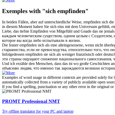
Exemples with "sich empfinden"
In beiden Fällen, aber auf unterschiedliche Weise,
empfinden sich
die
in diesem Moment haben Sie
sich
eins mit dem Universum gefühlt, ein
Liebe, das tiefste
Empfinden
von Mitgefühl und Gnade das sie jemals 
каждым человеческим существом, одним целым с Создателем,
которое вы когда либо испытывали в жизни.
Die Iraner
empfinden
sich
als eine alteingesessene, wenn nicht überle
старшинства, если не превосходства, относительно того, что о
Infolgedessen
empfinden
sie
sich
als weniger französisch oder deutsc
эти страны
ощущают
снижение национального самосознания, что
Und ich erzähle den Menschen, dass das ist wo große Geschichten anf
объясняю людям, что именно так зарождаются великии истории -
Examples of word usage in different contexts are provided solely for l
automatically collected from a variety of publicly available open sour
If you find a spelling, punctuation or any other error in the original o
PROMT Professional NMT
Try offline translator for your PC and laptop