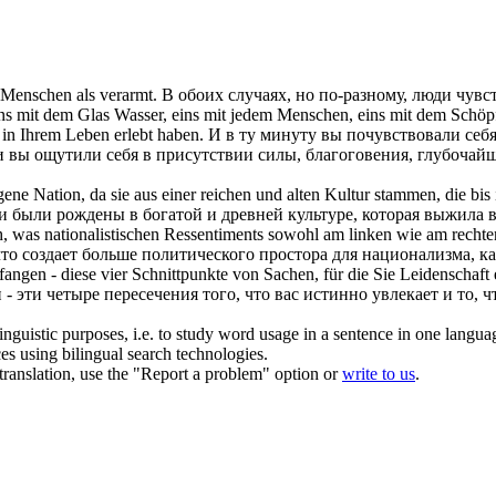
 Menschen als verarmt.
В обоих случаях, но по-разному, люди
чувс
s mit dem Glas Wasser, eins mit jedem Menschen, eins mit dem Schöpfer
in Ihrem Leben erlebt haben.
И в ту минуту вы почувствовали
себ
 и вы
ощутили
себя в присутствии силы, благоговения, глубочай
gene Nation, da sie aus einer reichen und alten Kultur stammen, die bis
ни были рождены в богатой и древней культуре, которая выжила 
h, was nationalistischen Ressentiments sowohl am linken wie am rechte
 создает больше политического простора для национализма, как
angen - diese vier Schnittpunkte von Sachen, für die Sie Leidenschaft
 эти четыре пересечения того, что вас истинно увлекает и то, ч
inguistic purposes, i.e. to study word usage in a sentence in one langua
ces using bilingual search technologies.
r translation, use the "Report a problem" option or
write to us
.