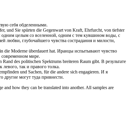
твую себя
обделенными.
, und Sie spürten die Gegenwart von Kraft, Ehrfurcht, von tiefster
я
одним целым со вселенной, одним с тем кувшином воды, с
шей любви, глубочайшего чувства сострадания и милости,
 in die Moderne überdauert hat.
Иранцы испытывают чувство
в современном мире.
n Rand des politischen Spektrums breiteren Raum gibt.
В результате
 левого, так и правого толка.
empfinden
und Sachen, für die andere
sich
engagieren.
И я
то другие могут туда привнести.
ge and how they can be translated into another. All samples are