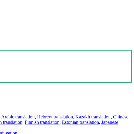
,
Arabic translation
,
Hebrew translation
,
Kazakh translation
,
Chinese
 translation
,
Finnish translation
,
Estonian translation
,
Japanese
njugation
.