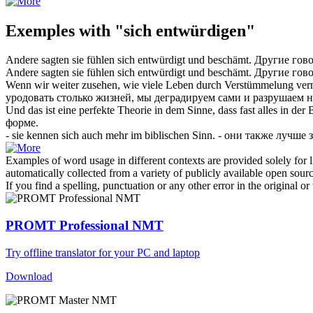
Exemples with "sich entwürdigen"
Andere sagten sie fühlen sich
entwürdigt
und beschämt.
Другие гово
Andere sagten sie fühlen
sich entwürdigt
und beschämt.
Другие гово
Wenn wir weiter zusehen, wie viele Leben durch Verstümmelung ver
уродовать столько жизней, мы деградируем сами и разрушаем 
Und das ist eine perfekte Theorie in dem Sinne, dass fast alles in der
форме.
- sie kennen
sich
auch mehr im biblischen Sinn.
- они также лучше 
Examples of word usage in different contexts are provided solely for l
automatically collected from a variety of publicly available open sour
If you find a spelling, punctuation or any other error in the original o
PROMT Professional NMT
Try offline translator for your PC and laptop
Download