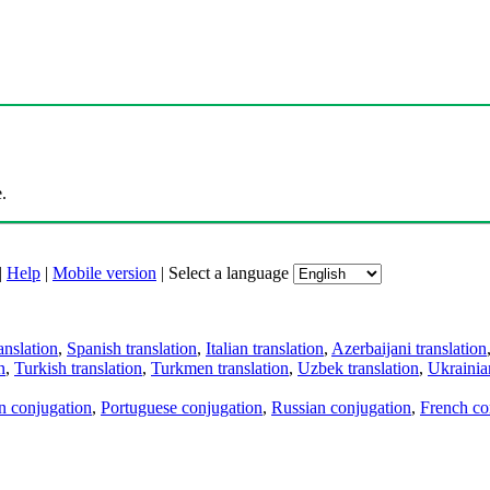
.
|
Help
|
Mobile version
|
Select a language
anslation
,
Spanish translation
,
Italian translation
,
Azerbaijani translation
n
,
Turkish translation
,
Turkmen translation
,
Uzbek translation
,
Ukrainian
an conjugation
,
Portuguese conjugation
,
Russian conjugation
,
French co