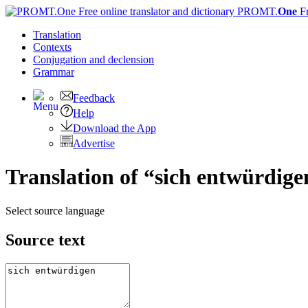
PROMT.
One
F
Translation
Contexts
Conjugation
and declension
Grammar
Feedback
Help
Download the App
Advertise
Translation of “sich entwürdige
Select source language
Source text