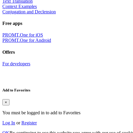
Text Translation
Context Examples
Conjugation and Declension
Free apps
PROMT.One for iOS
PROMT.One for Android
Offers
For developers
Add to Favorites
×
You must be logged in to add to Favorites
Log In
or
Register
OK
By continuing to use this website you agree with our use of cooki