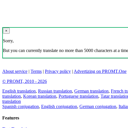
×
Sorry,
But you can currently translate no more than 5000 characters at a time
About service
|
Terms
|
Privacy policy
|
Advertizing on PROMT.One
© PROMT, 2010 - 2026
English translation
,
Russian translation
,
German translation
,
French tr
translation
,
Korean translation
,
Portuguese translation
,
Tatar translatio
translation
Spanish conjugation
,
English conjugation
,
German conjugation
,
Itali
Features