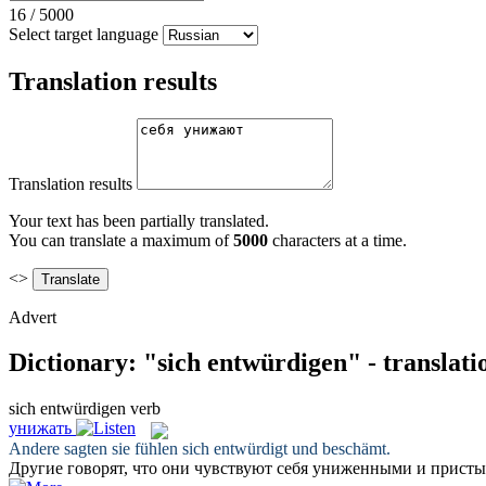
16
/
5000
Select target language
Translation results
Translation results
Your text has been partially translated.
You can translate a maximum of
5000
characters at a time.
<>
Advert
Dictionary: "sich entwürdigen" - translat
sich entwürdigen
verb
унижать
Andere sagten sie fühlen sich
entwürdigt
und beschämt.
Другие говорят, что они чувствуют себя
униженными
и прист