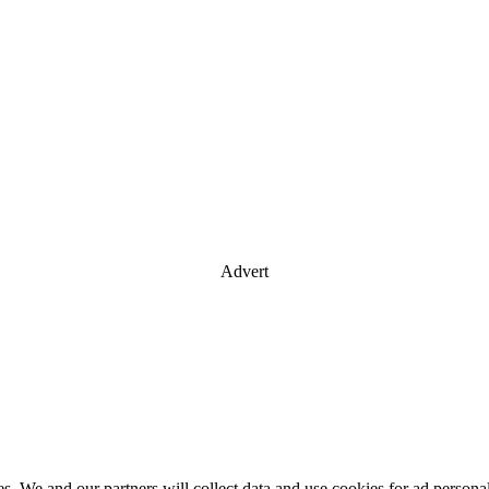
Advert
es. We and our partners will collect data and use cookies for ad perso