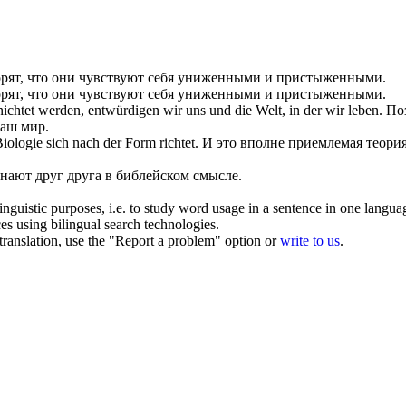
рят, что они чувствуют себя
униженными
и пристыженными.
рят, что они чувствуют себя
униженными
и пристыженными.
nichtet werden,
entwürdigen
wir uns und die Welt, in der wir leben.
По
наш мир.
 Biologie
sich
nach der Form richtet.
И это вполне приемлемая теория
знают друг друга в библейском смысле.
inguistic purposes, i.e. to study word usage in a sentence in one langua
ces using bilingual search technologies.
r translation, use the "Report a problem" option or
write to us
.