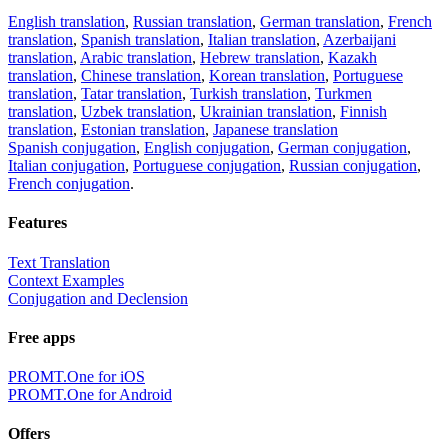
English translation
,
Russian translation
,
German translation
,
French
translation
,
Spanish translation
,
Italian translation
,
Azerbaijani
translation
,
Arabic translation
,
Hebrew translation
,
Kazakh
translation
,
Chinese translation
,
Korean translation
,
Portuguese
translation
,
Tatar translation
,
Turkish translation
,
Turkmen
translation
,
Uzbek translation
,
Ukrainian translation
,
Finnish
translation
,
Estonian translation
,
Japanese translation
Spanish conjugation
,
English conjugation
,
German conjugation
,
Italian conjugation
,
Portuguese conjugation
,
Russian conjugation
,
French conjugation
.
Features
Text Translation
Context Examples
Conjugation and Declension
Free apps
PROMT.One for iOS
PROMT.One for Android
Offers