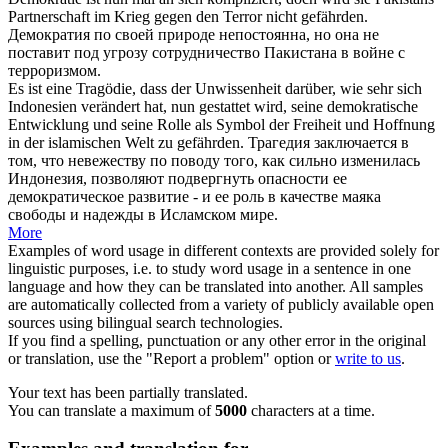
Partnerschaft im Krieg gegen den Terror nicht
gefährden
.
Демократия по своей природе непостоянна, но она не
поставит под угрозу
сотрудничество Пакистана в войне с
терроризмом.
Es ist eine Tragödie, dass der Unwissenheit darüber, wie sehr
sich
Indonesien verändert hat, nun gestattet wird, seine demokratische
Entwicklung und seine Rolle als Symbol der Freiheit und Hoffnung
in der islamischen Welt zu
gefährden
.
Трагедия заключается в
том, что невежеству по поводу того, как сильно изменилась
Индонезия, позволяют
подвергнуть опасности
ее
демократическое развитие - и ее роль в качестве маяка
свободы и надежды в Исламском мире.
More
Examples of word usage in different contexts are provided solely for
linguistic purposes, i.e. to study word usage in a sentence in one
language and how they can be translated into another. All samples
are automatically collected from a variety of publicly available open
sources using bilingual search technologies.
If you find a spelling, punctuation or any other error in the original
or translation, use the "Report a problem" option or
write to us
.
Your text has been partially translated.
You can translate a maximum of
5000
characters at a time.