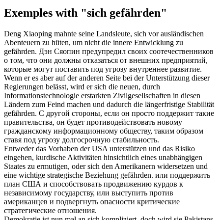
Exemples with "sich gefährden"
Deng Xiaoping mahnte seine Landsleute,
sich
vor ausländischen
Abenteuern zu hüten, um nicht die innere Entwicklung zu
gefährden
.
Дэн Сяопин предупредил своих соотечественников
о том, что они должны отказаться от внешних предприятий,
которые могут
поставить под угрозу
внутреннее развитие.
Wenn er es aber auf der anderen Seite bei der Unterstützung dieser
Regierungen belässt, wird er
sich
die neuen, durch
Informationstechnologie erstarkten Zivilgesellschaften in diesen
Ländern zum Feind machen und dadurch die längerfristige Stabilität
gefährden
.
С другой стороны, если он просто поддержит такие
правительства, он будет противодействовать новому
гражданскому информационному обществу, таким образом
ставя под угрозу
долгосрочную стабильность.
Entweder das Vorhaben der USA unterstützen und das Risiko
eingehen, kurdische Aktivitäten hinsichtlich eines unabhängigen
Staates zu ermutigen, oder
sich
den Amerikanern widersetzen und
eine wichtige strategische Beziehung
gefährden
.
или поддержить
план США и способствовать продвижению курдов к
независимому государству, или выступить против
американцев и
подвергнуть опасности
критические
стратегические отношения.
Demokratie ist nun mal an
sich
kompliziert, doch wird sie Pakistans