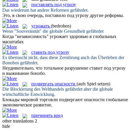
поставлять под угрозу
Das wiederum hat andere Reformen
gefährdet
.
Это, в свою очередь,
поставило под угрозу
другие реформы.
угрожать
(bedrohen)
Wenn "Souveränität" die globale Gesundheit
gefährdet
Когда "независимость"
угрожает
здоровью в глобальных
масштабах
ставить под угрозу
Es überrascht nicht, dass diese Zerstörung auch das Überleben der
Bonobos
gefährdet
.
Неудивительно, что тотальное разрушение
ставит под угрозу
и выживание бонобо.
подвергать опасности
(aufs Spiel setzen)
Die Blockierung des Welthandels
gefährdet
aber die globale
wirtschaftliche Entwicklung.
Блокады мировой торговли
подвергают опасности
глобальное
экономическое развитие.
причинять вред
other translations
2
hide