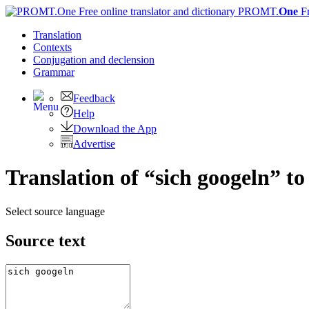
PROMT.
One
F
Translation
Contexts
Conjugation
and declension
Grammar
Feedback
Help
Download the App
Advertise
Translation of “sich googeln” to
Select source language
Source text