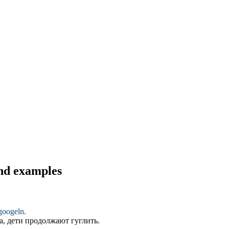
and examples
googeln
.
та, дети продолжают
гуглить
.