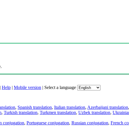
.
|
Help
|
Mobile version
|
Select a language
anslation
,
Spanish translation
,
Italian translation
,
Azerbaijani translation
n
,
Turkish translation
,
Turkmen translation
,
Uzbek translation
,
Ukrainian
an conjugation
,
Portuguese conjugation
,
Russian conjugation
,
French co