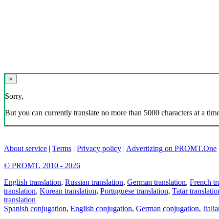
×
Sorry,
But you can currently translate no more than 5000 characters at a time
About service
|
Terms
|
Privacy policy
|
Advertizing on PROMT.One
© PROMT, 2010 - 2026
English translation
,
Russian translation
,
German translation
,
French tr
translation
,
Korean translation
,
Portuguese translation
,
Tatar translatio
translation
Spanish conjugation
,
English conjugation
,
German conjugation
,
Itali