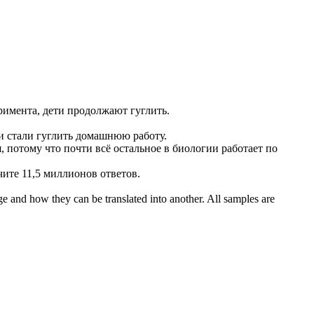
еримента, дети продолжают
гуглить
.
ти стали
гуглить
домашнюю работу.
, потому что почти всё остальное в биологии работает по
чите 11,5 миллионов ответов.
ge and how they can be translated into another. All samples are