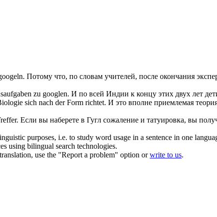
googeln
.
Потому что, по словам учителей, после окончания эксп
usaufgaben zu
googlen
.
И по всей Индии к концу этих двух лет де
 Biologie
sich
nach der Form richtet.
И это вполне приемлемая теория
reffer.
Если вы наберете в Гугл сожаление и татуировка, вы полу
inguistic purposes, i.e. to study word usage in a sentence in one langua
ces using bilingual search technologies.
r translation, use the "Report a problem" option or
write to us
.