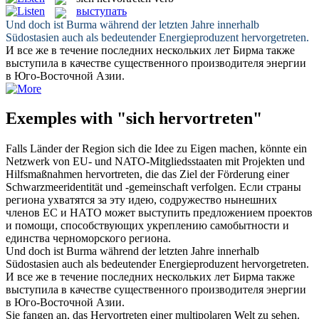
выступать
Und doch ist Burma während der letzten Jahre innerhalb
Südostasien auch als bedeutender Energieproduzent
hervorgetreten
.
И все же в течение последних нескольких лет Бирма также
выступила
в качестве существенного производителя энергии
в Юго-Восточной Азии.
Exemples with "sich hervortreten"
Falls Länder der Region
sich
die Idee zu Eigen machen, könnte ein
Netzwerk von EU- und NATO-Mitgliedsstaaten mit Projekten und
Hilfsmaßnahmen
hervortreten
, die das Ziel der Förderung einer
Schwarzmeeridentität und -gemeinschaft verfolgen.
Если страны
региона ухватятся за эту идею, содружество нынешних
членов ЕС и НАТО может
выступить
предложением проектов
и помощи, способствующих укреплению самобытности и
единства черноморского региона.
Und doch ist Burma während der letzten Jahre innerhalb
Südostasien auch als bedeutender Energieproduzent
hervorgetreten
.
И все же в течение последних нескольких лет Бирма также
выступила
в качестве существенного производителя энергии
в Юго-Восточной Азии.
Sie fangen an, das
Hervortreten
einer multipolaren Welt zu sehen.