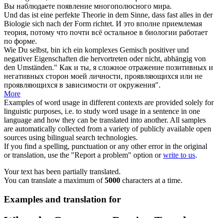
Вы наблюдаете появление многополюсного мира.
Und das ist eine perfekte Theorie in dem Sinne, dass fast alles in der
Biologie
sich
nach der Form richtet.
И это вполне приемлемая
теория, потому что почти всё остальное в биологии работает
по форме.
Wie Du selbst, bin ich ein komplexes Gemisch positiver und
negativer Eigenschaften die
hervortreten
oder nicht, abhängig von
den Umständen."
Как и ты, я сложное отражение позитивных и
негативных сторон моей личности, проявляющихся или не
проявляющихся в зависимости от окружения".
More
Examples of word usage in different contexts are provided solely for
linguistic purposes, i.e. to study word usage in a sentence in one
language and how they can be translated into another. All samples
are automatically collected from a variety of publicly available open
sources using bilingual search technologies.
If you find a spelling, punctuation or any other error in the original
or translation, use the "Report a problem" option or
write to us
.
Your text has been partially translated.
You can translate a maximum of
5000
characters at a time.
Examples and translation for