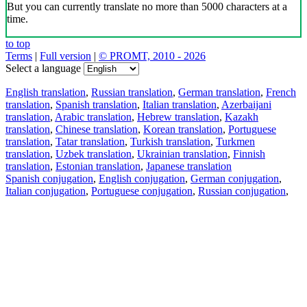
But you can currently translate no more than 5000 characters at a
time.
to top
Terms
|
Full version
|
© PROMT, 2010 - 2026
Select a language
English translation
,
Russian translation
,
German translation
,
French
translation
,
Spanish translation
,
Italian translation
,
Azerbaijani
translation
,
Arabic translation
,
Hebrew translation
,
Kazakh
translation
,
Chinese translation
,
Korean translation
,
Portuguese
translation
,
Tatar translation
,
Turkish translation
,
Turkmen
translation
,
Uzbek translation
,
Ukrainian translation
,
Finnish
translation
,
Estonian translation
,
Japanese translation
Spanish conjugation
,
English conjugation
,
German conjugation
,
Italian conjugation
,
Portuguese conjugation
,
Russian conjugation
,
French conjugation
.
Features
Text Translation
Context Examples
Conjugation and Declension