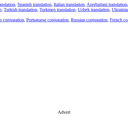
anslation
,
Spanish translation
,
Italian translation
,
Azerbaijani translation
n
,
Turkish translation
,
Turkmen translation
,
Uzbek translation
,
Ukrainian
an conjugation
,
Portuguese conjugation
,
Russian conjugation
,
French co
Advert