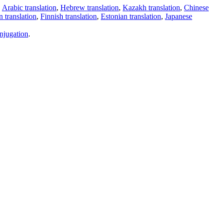
,
Arabic translation
,
Hebrew translation
,
Kazakh translation
,
Chinese
 translation
,
Finnish translation
,
Estonian translation
,
Japanese
njugation
.