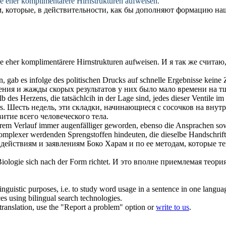
ie eher komplimentärere Hirnstrukturen aufweisen.
, которые, в действительности, как бы дополняют формацию наш
ie eher komplimentärere Hirnstrukturen aufweisen.
И я так же считаю
 gab es infolge des politischen Drucks auf schnelle Ergebnisse keine Ze
ения и жажды скорых результатов у них было мало времени на т
b des Herzens, die tatsächlcih in der Lage sind, jedes dieser Ventile i
s.
Шесть недель, эти складки, начинающиеся с сосочков на внут
витие всего человеческого тела.
 ihrem Verlauf immer augenfälliger geworden, ebenso die Ansprachen 
komplexer werdenden Sprengstoffen hindeuten, die dieselbe Handschrif
 действиям и заявлениям Боко Харам и по ее методам, которые 
 Biologie
sich
nach der Form richtet.
И это вполне приемлемая теория
inguistic purposes, i.e. to study word usage in a sentence in one langua
ces using bilingual search technologies.
r translation, use the "Report a problem" option or
write to us
.