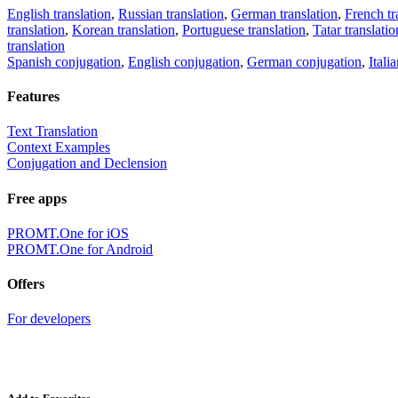
English translation
,
Russian translation
,
German translation
,
French tr
translation
,
Korean translation
,
Portuguese translation
,
Tatar translatio
translation
Spanish conjugation
,
English conjugation
,
German conjugation
,
Itali
Features
Text Translation
Context Examples
Conjugation and Declension
Free apps
PROMT.One for iOS
PROMT.One for Android
Offers
For developers