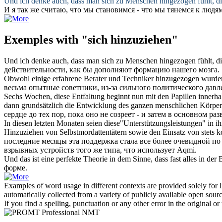
Und ich denke auch, dass man sich zu Menschen
hingezogen
fühlt, d
И я так же считаю, что мы становимся - что мы
тянемся
к людям
Exemples with "sich hinzuziehen"
Und ich denke auch, dass man sich zu Menschen
hingezogen
fühlt, d
действительности, как бы дополняют формацию нашего мозга.
Obwohl einige erfahrene Berater und Techniker
hinzugezogen
wurden,
весьма опытные советники, из-за сильного политического давл
Sechs Wochen, diese Entfaltung beginnt nun mit den Papillen innerhal
dann grundsätzlich die Entwicklung des ganzen menschlichen Körper
сердце до тех пор, пока оно не созреет - и затем в основном раз
In diesen letzten Monaten seien diese"Unterstützungsleistungen" in
Hinzuziehen
von Selbstmordattentätern sowie den Einsatz von stets 
последние месяцы эта поддержка стала все более очевидной по
взрывных устройств того же типа, что использует Aqmi.
Und das ist eine perfekte Theorie in dem Sinne, dass fast alles in der
форме.
Examples of word usage in different contexts are provided solely for l
automatically collected from a variety of publicly available open sour
If you find a spelling, punctuation or any other error in the original o