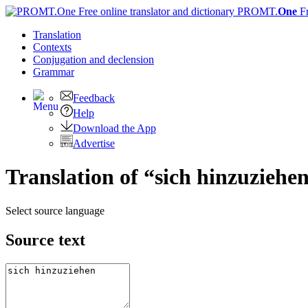
PROMT.
One
F
Translation
Contexts
Conjugation
and declension
Grammar
Feedback
Help
Download the App
Advertise
Translation of “sich hinzuziehe
Select source language
Source text