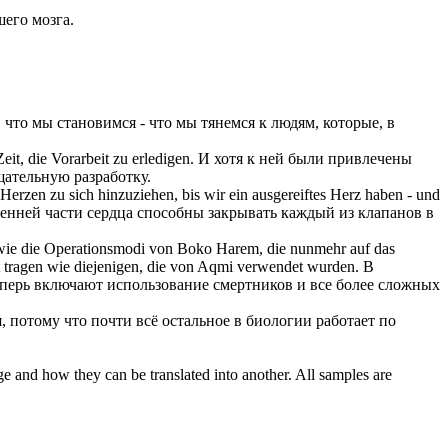
его мозга.
, что мы становимся - что мы
тянемся
к людям, которые, в
it, die Vorarbeit zu erledigen.
И хотя к ней были
привлечены
щательную разработку.
m Herzen zu
sich hinzuziehen
, bis wir ein ausgereiftes Herz haben - und
ренней части сердца способны закрывать каждый из клапанов в
sowie die Operationsmodi von Boko Harem, die nunmehr auf das
t tragen wie diejenigen, die von Aqmi verwendet wurden.
В
теперь включают использование смертников и все более сложных
, потому что почти всё остальное в биологии работает по
ge and how they can be translated into another. All samples are