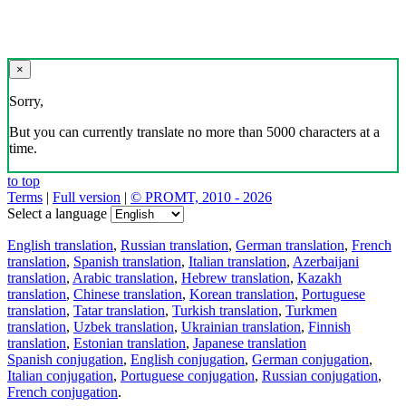
×
Sorry,
But you can currently translate no more than 5000 characters at a
time.
to top
Terms
|
Full version
|
© PROMT, 2010 - 2026
Select a language
English translation
,
Russian translation
,
German translation
,
French
translation
,
Spanish translation
,
Italian translation
,
Azerbaijani
translation
,
Arabic translation
,
Hebrew translation
,
Kazakh
translation
,
Chinese translation
,
Korean translation
,
Portuguese
translation
,
Tatar translation
,
Turkish translation
,
Turkmen
translation
,
Uzbek translation
,
Ukrainian translation
,
Finnish
translation
,
Estonian translation
,
Japanese translation
Spanish conjugation
,
English conjugation
,
German conjugation
,
Italian conjugation
,
Portuguese conjugation
,
Russian conjugation
,
French conjugation
.