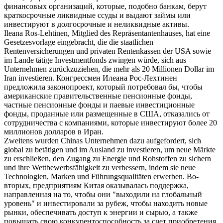
финансовых организаций, которые, подобно банкам, берут
краткосрочные ликвидные ссуды и выдают займы или
инвестируют
в долгосрочные и неликвидные активы.
Ileana Ros-Lehtinen, Mitglied des Repräsentantenhauses, hat eine
Gesetzesvorlage eingebracht, die die staatlichen
Rentenversicherungen und privaten Rentenkassen der USA sowie
im Lande tätige Investmentfonds zwingen würde,
sich
aus
Unternehmen zurückzuziehen, die mehr als 20 Millionen Dollar im
Iran
investieren
.
Конгрессмен Илеана Рос-Лехтинен
предложила законопроект, который потребовал бы, чтобы
американские правительственные пенсионные фонды,
частные пенсионные фонды и паевые инвестиционные
фонды, проданные или размещенные в США, отказались от
сотрудничества с компаниями, которые
инвестируют
более 20
миллионов долларов в Иран.
Zweitens wurden Chinas Unternehmen dazu aufgefordert,
sich
global zu betätigen und im Ausland zu
investieren
, um neue Märkte
zu erschließen, den Zugang zu Energie und Rohstoffen zu sichern
und ihre Wettbewerbsfähigkeit zu verbessern, indem sie neue
Technologien, Marken und Führungsqualitäten erwerben.
Во-
вторых, предприятиям Китая оказывалась поддержка,
направленная на то, чтобы они "выходили на глобальный
уровень" и
инвестировали
за рубеж, чтобы находить новые
рынки, обеспечивать доступ к энергии и сырью, а также
повышать свою конкурентоспособность за счет приобретения