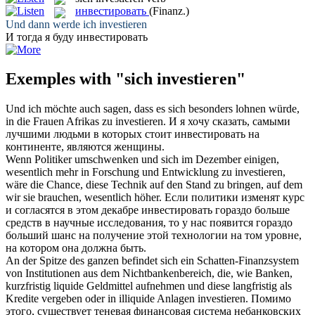
инвестировать
(Finanz.)
Und dann werde ich
investieren
И тогда я буду
инвестировать
Exemples with "sich investieren"
Und ich möchte auch sagen, dass es
sich
besonders lohnen würde,
in die Frauen Afrikas zu
investieren
.
И я хочу сказать, самыми
лучшими людьми в которых стоит
инвестировать
на
континенте, являются женщины.
Wenn Politiker umschwenken und
sich
im Dezember einigen,
wesentlich mehr in Forschung und Entwicklung zu
investieren
,
wäre die Chance, diese Technik auf den Stand zu bringen, auf dem
wir sie brauchen, wesentlich höher.
Если политики изменят курс
и согласятся в этом декабре
инвестировать
гораздо больше
средств в научные исследования, то у нас появится гораздо
больший шанс на получение этой технологии на том уровне,
на котором она должна быть.
An der Spitze des ganzen befindet
sich
ein Schatten-Finanzsystem
von Institutionen aus dem Nichtbankenbereich, die, wie Banken,
kurzfristig liquide Geldmittel aufnehmen und diese langfristig als
Kredite vergeben oder in illiquide Anlagen
investieren
.
Помимо
этого, существует теневая финансовая система небанковских