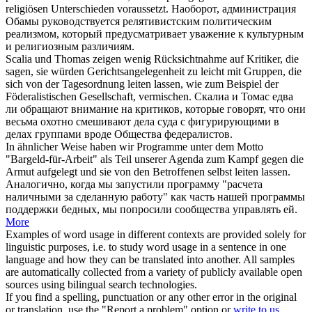
religiösen Unterschieden voraussetzt.
Наоборот, администрация
Обамы
руководствуется
релятивистским политическим
реализмом, который предусматривает уважение к культурным
и религиозным различиям.
Scalia und Thomas zeigen wenig Rücksichtnahme auf Kritiker, die
sagen, sie würden Gerichtsangelegenheit zu leicht mit Gruppen, die
sich von der Tagesordnung
leiten lassen
, wie zum Beispiel der
Föderalistischen Gesellschaft, vermischen.
Скалиа и Томас едва
ли обращают внимание на критиков, которые говорят, что они
весьма охотно смешивают дела суда с фигурирующими в
делах группами вроде Общества федералистов.
In ähnlicher Weise haben wir Programme unter dem Motto
"Bargeld-für-Arbeit" als Teil unserer Agenda zum Kampf gegen die
Armut aufgelegt und sie von den Betroffenen selbst
leiten lassen
.
Аналогично, когда мы запустили программу "расчета
наличными за сделанную работу" как часть нашей программы
поддержки бедных, мы попросили сообщества
управлять
ей.
More
Examples of word usage in different contexts are provided solely for
linguistic purposes, i.e. to study word usage in a sentence in one
language and how they can be translated into another. All samples
are automatically collected from a variety of publicly available open
sources using bilingual search technologies.
If you find a spelling, punctuation or any other error in the original
or translation, use the "Report a problem" option or
write to us
.