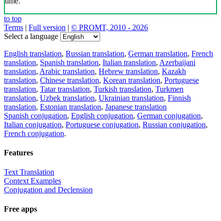
time.
to top
Terms
|
Full version
|
© PROMT, 2010 - 2026
Select a language
English translation
,
Russian translation
,
German translation
,
French
translation
,
Spanish translation
,
Italian translation
,
Azerbaijani
translation
,
Arabic translation
,
Hebrew translation
,
Kazakh
translation
,
Chinese translation
,
Korean translation
,
Portuguese
translation
,
Tatar translation
,
Turkish translation
,
Turkmen
translation
,
Uzbek translation
,
Ukrainian translation
,
Finnish
translation
,
Estonian translation
,
Japanese translation
Spanish conjugation
,
English conjugation
,
German conjugation
,
Italian conjugation
,
Portuguese conjugation
,
Russian conjugation
,
French conjugation
.
Features
Text Translation
Context Examples
Conjugation and Declension
Free apps