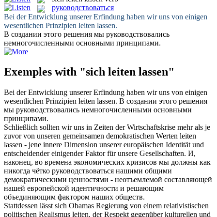
руководствоваться
Bei der Entwicklung unserer Erfindung haben wir uns von einigen
wesentlichen Prinzipien
leiten lassen
.
В создании этого решения мы
руководствовались
немногочисленными основными принципами.
Exemples with "sich leiten lassen"
Bei der Entwicklung unserer Erfindung haben wir uns von einigen
wesentlichen Prinzipien
leiten lassen
.
В создании этого решения
мы
руководствовались
немногочисленными основными
принципами.
Schließlich sollten wir uns in Zeiten der Wirtschaftskrise mehr als je
zuvor von unseren gemeinsamen demokratischen Werten
leiten
lassen
- jene innere Dimension unserer europäischen Identität und
entscheidender einigender Faktor für unsere Gesellschaften.
И,
наконец, во времена экономических кризисов мы должны как
никогда чётко
руководствоваться
нашими общими
демократическими ценностями - неотъемлемой составляющей
нашей европейской идентичности и решающим
объединяющим фактором наших обществ.
Stattdessen
lässt sich
Obamas Regierung von einem relativistischen
politischen Realismus
leiten
, der Respekt gegenüber kulturellen und