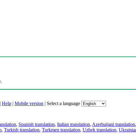
.
|
Help
|
Mobile version
|
Select a language
anslation
,
Spanish translation
,
Italian translation
,
Azerbaijani translation
n
,
Turkish translation
,
Turkmen translation
,
Uzbek translation
,
Ukrainian