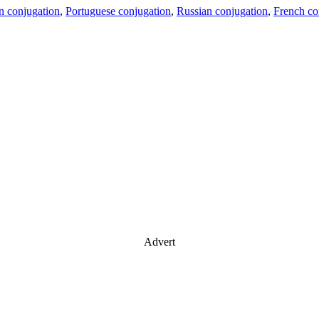
an conjugation
,
Portuguese conjugation
,
Russian conjugation
,
French co
Advert