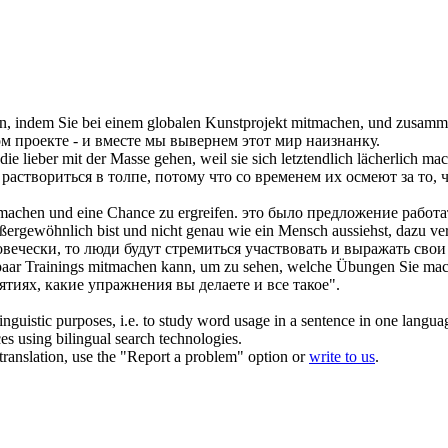
zen, indem Sie bei einem globalen Kunstprojekt
mitmachen
, und zusam
м проекте - и вместе мы вывернем этот мир наизнанку.
die lieber mit der Masse gehen, weil sie
sich
letztendlich lächerlich ma
аствориться в толпе, потому что со временем их осмеют за то, чт
machen
und eine Chance zu ergreifen.
это было предложение работа
rgewöhnlich bist und nicht genau wie ein Mensch aussiehst, dazu ver
вечески, то люди будут стремиться
участвовать
и выражать свои
paar Trainings
mitmachen
kann, um zu sehen, welche Übungen Sie mac
ятиях, какие упражнения вы делаете и все такое".
inguistic purposes, i.e. to study word usage in a sentence in one langua
ces using bilingual search technologies.
r translation, use the "Report a problem" option or
write to us
.