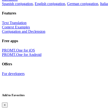
Spanish conjugation
,
English conjugation
,
German conjugation
,
Itali
Features
Text Translation
Context Examples
Conjugation and Declension
Free apps
PROMT.One for iOS
PROMT.One for Android
Offers
For developers
Add to Favorites
×