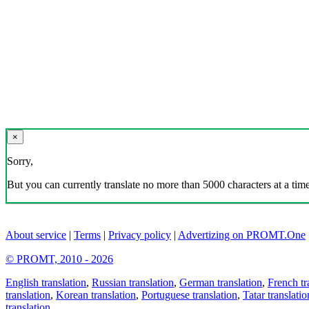
×
Sorry,
But you can currently translate no more than 5000 characters at a time
About service
|
Terms
|
Privacy policy
|
Advertizing on PROMT.One
© PROMT, 2010 - 2026
English translation
,
Russian translation
,
German translation
,
French tr
translation
,
Korean translation
,
Portuguese translation
,
Tatar translatio
translation