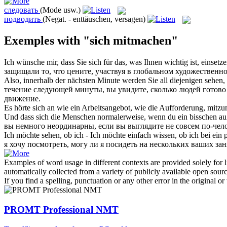
следовать
(Mode usw.)
подводить
(Negat. - enttäuschen, versagen)
Exemples with "sich mitmachen"
Ich wünsche mir, dass Sie
sich
für das, was Ihnen wichtig ist, einset
защищали то, что цените,
участвуя
в глобальном художественно
Also, innerhalb der nächsten Minute werden Sie all diejenigen sehen, 
течение
следующей
минуты, вы увидите, сколько людей готово р
движение.
Es hörte
sich
an wie ein Arbeitsangebot, wie die Aufforderung,
mitzu
Und dass
sich
die Menschen normalerweise, wenn du ein bisschen auße
вы немного неординарны, если вы выглядите не совсем по-чело
Ich möchte sehen, ob ich - Ich möchte einfach wissen, ob ich bei ein 
я хочу посмотреть, могу ли я посидеть на нескольких ваших зан
Examples of word usage in different contexts are provided solely for l
automatically collected from a variety of publicly available open sour
If you find a spelling, punctuation or any other error in the original o
PROMT Professional NMT