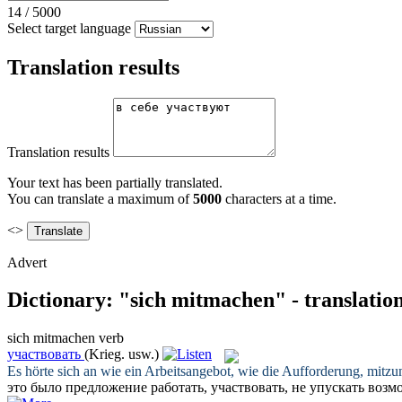
14
/
5000
Select target language
Translation results
Translation results
Your text has been partially translated.
You can translate a maximum of
5000
characters at a time.
<>
Advert
Dictionary: "sich mitmachen" - translatio
sich mitmachen
verb
участвовать
(Krieg. usw.)
Es hörte
sich
an wie ein Arbeitsangebot, wie die Aufforderung,
mitzu
это было предложение работать,
участвовать
, не упускать возм