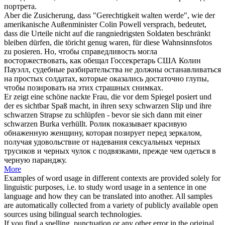
портрета.
Aber die Zusicherung, dass "Gerechtigkeit walten werde", wie der
amerikanische Außenminister Colin Powell versprach, bedeutet,
dass die Urteile nicht auf die rangniedrigsten Soldaten beschränkt
bleiben dürfen, die töricht genug waren, für diese Wahnsinnsfotos
zu
posieren
.
Но, чтобы справедливость могла
восторжествовать, как обещал Госсекретарь США Колин
Пауэлл, судебные разбирательства не должны останавливаться
на простых солдатах, которые оказались достаточно глупы,
чтобы
позировать
на этих страшных снимках.
Er zeigt eine schöne nackte Frau, die vor dem Spiegel
posiert
und
der es sichtbar Spaß macht, in ihren sexy schwarzen Slip und ihre
schwarzen Strapse zu schlüpfen - bevor sie sich dann mit einer
schwarzen Burka verhüllt.
Ролик показывает красивую
обнаженную женщину, которая
позирует
перед зеркалом,
получая удовольствие от надевания сексуальных черных
трусиков и черных чулок с подвязками, прежде чем одеться в
черную паранджу.
More
Examples of word usage in different contexts are provided solely for
linguistic purposes, i.e. to study word usage in a sentence in one
language and how they can be translated into another. All samples
are automatically collected from a variety of publicly available open
sources using bilingual search technologies.
If you find a spelling, punctuation or any other error in the original