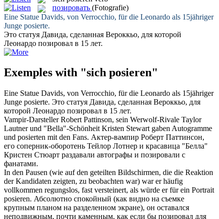
позировать
(Fotografie)
Eine Statue Davids, von Verrocchio, für die Leonardo als 15jähriger
Junge
posierte
.
Это статуя Давида, сделанная Вероккьо, для которой
Леонардо
позировал
в 15 лет.
Exemples with "sich posieren"
Eine Statue Davids, von Verrocchio, für die Leonardo als 15jähriger
Junge
posierte
.
Это статуя Давида, сделанная Вероккьо, для
которой Леонардо
позировал
в 15 лет.
Vampir-Darsteller Robert Pattinson, sein Werwolf-Rivale Taylor
Lautner und "Bella"-Schönheit Kristen Stewart gaben Autogramme
und
posierten
mit den Fans.
Актер-вампир Роберт Паттинсон,
его соперник-оборотень Тейлор Лотнер и красавица "Белла"
Кристен Стюарт раздавали автографы и
позировали
с
фанатами.
In den Pausen (wie auf den geteilten Bildschirmen, die die Reaktion
der Kandidaten zeigten, zu beobachten war) war er häufig
vollkommen regungslos, fast versteinert, als würde er für ein Portrait
posieren
.
Абсолютно спокойный (как видно на съемке
крупным планом на разделенном экране), он оставался
неподвижным, почти каменным, как если бы
позировал
для