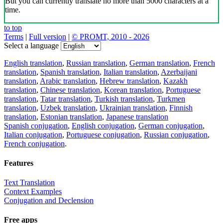
But you can currently translate no more than 5000 characters at a
time.
to top
Terms
|
Full version
|
© PROMT, 2010 - 2026
Select a language
English translation
,
Russian translation
,
German translation
,
French
translation
,
Spanish translation
,
Italian translation
,
Azerbaijani
translation
,
Arabic translation
,
Hebrew translation
,
Kazakh
translation
,
Chinese translation
,
Korean translation
,
Portuguese
translation
,
Tatar translation
,
Turkish translation
,
Turkmen
translation
,
Uzbek translation
,
Ukrainian translation
,
Finnish
translation
,
Estonian translation
,
Japanese translation
Spanish conjugation
,
English conjugation
,
German conjugation
,
Italian conjugation
,
Portuguese conjugation
,
Russian conjugation
,
French conjugation
.
Features
Text Translation
Context Examples
Conjugation and Declension
Free apps