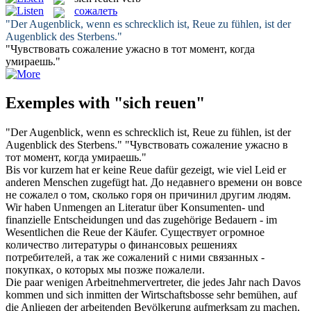
сожалеть
"Der Augenblick, wenn es schrecklich ist,
Reue
zu fühlen, ist der
Augenblick des Sterbens."
"Чувствовать
сожаление
ужасно в тот момент, когда
умираешь."
Exemples with "sich reuen"
"Der Augenblick, wenn es schrecklich ist,
Reue
zu fühlen, ist der
Augenblick des Sterbens."
"Чувствовать
сожаление
ужасно в
тот момент, когда умираешь."
Bis vor kurzem hat er keine
Reue
dafür gezeigt, wie viel Leid er
anderen Menschen zugefügt hat.
До недавнего времени он вовсе
не
сожалел
о том, сколько горя он причинил другим людям.
Wir haben Unmengen an Literatur über Konsumenten- und
finanzielle Entscheidungen und das zugehörige Bedauern - im
Wesentlichen die
Reue
der Käufer.
Существует огромное
количество литературы о финансовых решениях
потребителей, а так же
сожалений
с ними связанных -
покупках, о которых мы позже пожалели.
Die paar wenigen Arbeitnehmervertreter, die jedes Jahr nach Davos
kommen und sich inmitten der Wirtschaftsbosse sehr bemühen, auf
die Anliegen der arbeitenden Bevölkerung aufmerksam zu machen,