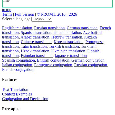
time.
to top
Terms
|
Full version
|
© PROMT, 2010 - 2026
Select a language
English translation
,
Russian translation
,
German translation
,
French
translation
,
Spanish translation
,
Italian translation
,
Azerbaijani
translation
,
Arabic translation
,
Hebrew translation
,
Kazakh
translation
,
Chinese translation
,
Korean translation
,
Portuguese
translation
,
Tatar translation
,
Turkish translation
,
Turkmen
translation
,
Uzbek translation
,
Ukrainian translation
,
Finnish
translation
,
Estonian translation
,
Japanese translation
Spanish conjugation
,
English conjugation
,
German conjugation
,
Italian conjugation
,
Portuguese conjugation
,
Russian conjugation
,
French conjugation
.
Features
Text Translation
Context Examples
Conjugation and Declension
Free apps