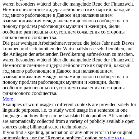
waren besonders wütend über die mangelnde
Reue
der Finanzwelt.
Немногочисленные лидеры лейбористских партий, каждый
год много работающие в Давосе над налаживанием
взаимопонимания между членами делового сообщества по
поводу проблем работающих мужчин и женщин, были
особенно разгневаны отсутствием
сожаления
со стороны
финансового сообщества.
Die paar wenigen Arbeitnehmervertreter, die jedes Jahr nach Davos
kommen und
sich
inmitten der Wirtschaftsbosse sehr bemühen, auf
die Anliegen der arbeitenden Bevölkerung aufmerksam zu machen,
waren besonders wütend über die mangelnde
Reue
der Finanzwelt.
Немногочисленные лидеры лейбористских партий, каждый
год много работающие в Давосе над налаживанием
взаимопонимания между членами делового сообщества по
поводу проблем работающих мужчин и женщин, были
особенно разгневаны отсутствием
сожаления
со стороны
финансового сообщества.
More
Examples of word usage in different contexts are provided solely for
linguistic purposes, i.e. to study word usage in a sentence in one
language and how they can be translated into another. All samples
are automatically collected from a variety of publicly available open
sources using bilingual search technologies.
If you find a spelling, punctuation or any other error in the original
or translation, use the "Report a problem" option or
write to us
.