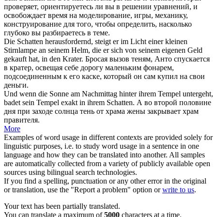
проверяет, ориентируетесь ли вы в решении уравнений, и
освобождает время на моделирование, игры, механику,
конструирование для того, чтобы определить, насколько
глубоко вы разбираетесь в теме.
Die
Schatten
herausfordernd, steigt er im Licht einer kleinen
Stirnlampe an seinem Helm, die er
sich
von seinem eigenen Geld
gekauft hat, in den Krater.
Бросая вызов
теням
, Анто спускается
в кратер, освещая
себе
дорогу маленьким фонарем,
подсоединенным к его каске, который он сам купил на свои
деньги.
Und wenn die Sonne am Nachmittag hinter ihrem Tempel untergeht,
badet sein Tempel exakt in ihrem
Schatten
.
А во второй половине
дня при заходе солнца
тень
от храма жены закрывает храм
правителя.
More
Examples of word usage in different contexts are provided solely for
linguistic purposes, i.e. to study word usage in a sentence in one
language and how they can be translated into another. All samples
are automatically collected from a variety of publicly available open
sources using bilingual search technologies.
If you find a spelling, punctuation or any other error in the original
or translation, use the "Report a problem" option or
write to us
.
Your text has been partially translated.
You can translate a maximum of
5000
characters at a time.