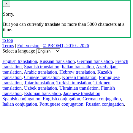
×
Sorry,
But you can currently translate no more than 5000 characters at a
time.
to top
Terms
|
Full version
|
© PROMT, 2010 - 2026
Select a language
English translation
,
Russian translation
,
German translation
,
French
translation
,
Spanish translation
,
Italian translation
,
Azerbaijani
translation
,
Arabic translation
,
Hebrew translation
,
Kazakh
translation
,
Chinese translation
,
Korean translation
,
Portuguese
translation
,
Tatar translation
,
Turkish translation
,
Turkmen
translation
,
Uzbek translation
,
Ukrainian translation
,
Finnish
translation
,
Estonian translation
,
Japanese translation
Spanish conjugation
,
English conjugation
,
German conjugation
,
Italian conjugation
,
Portuguese conjugation
,
Russian conjugation
,
French conjugation
.
Features
Text Translation