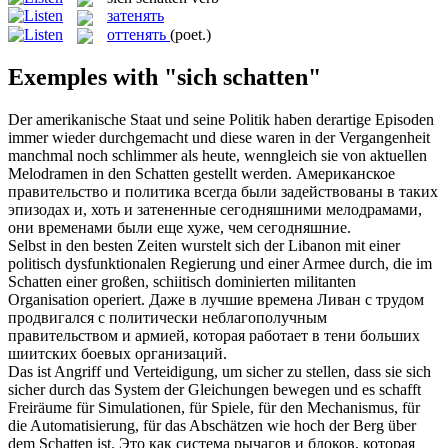
затенять
оттенять
(poet.)
Exemples with "sich schatten"
Der amerikanische Staat und seine Politik haben derartige Episoden
immer wieder durchgemacht und diese waren in der Vergangenheit
manchmal noch schlimmer als heute, wenngleich sie von aktuellen
Melodramen in den
Schatten
gestellt werden.
Американское
правительство и политика всегда были задействованы в таких
эпизодах и, хоть и
затененные
сегодняшними мелодрамами,
они временами были еще хуже, чем сегодняшние.
Selbst in den besten Zeiten wurstelt
sich
der Libanon mit einer
politisch dysfunktionalen Regierung und einer Armee durch, die im
Schatten
einer großen, schiitisch dominierten militanten
Organisation operiert.
Даже в лучшие времена Ливан с трудом
продвигался с политически неблагополучным
правительством и армией, которая работает в
тени
больших
шиитских боевых организаций.
Das ist Angriff und Verteidigung, um sicher zu stellen, dass sie
sich
sicher durch das System der Gleichungen bewegen und es schafft
Freiräume für Simulationen, für Spiele, für den Mechanismus, für
die Automatisierung, für das Abschätzen wie hoch der Berg über
dem
Schatten
ist.
Это как система рычагов и блоков, которая