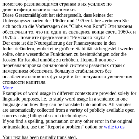
помогало развивающимся странам в их усилиях по
диверсифицированию экономики.
Diese Gesetzmäßigkeit hat
sichergestellt
, dass keines der
Untergangsszenarien der 1960er und 1970er Jahre - erinnern Sie
sich noch an die Vorhersagen des "Clubs von Rom"?
Эти законы
обеспечили
то, что ни один из сценариев конца света 1960-х и
1970-х - помните предсказания "Римского клуба"?
Der erste ist die Neuregulierung der Finanzsysteme in den
Industrieländern, wobei eine größere Stabilität
sichergestellt
werden
sollte, ohne wesentliche Funktionen zu beeinträchtigen oder die
Kosten für Kapital unnötig zu erhöhen.
Первый вопрос -
перебалансировка финансовой системы развитых стран с
намерением
обеспечить
большую стабильность без
ослабления основных функций и без ненужного увеличения
стоимости капитала.
More
Examples of word usage in different contexts are provided solely for
linguistic purposes, i.e. to study word usage in a sentence in one
language and how they can be translated into another. All samples
are automatically collected from a variety of publicly available open
sources using bilingual search technologies.
If you find a spelling, punctuation or any other error in the original
or translation, use the "Report a problem" option or
write to us
.
Your text has been partially translated.