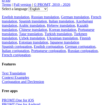
to top
Terms
|
Full version
|
© PROMT, 2010 - 2026
Select a language
English translation
,
Russian translation
,
German translation
,
French
translation
,
Spanish translation
,
Italian translation
,
Azerbaijani
translation
,
Arabic translation
,
Hebrew translation
,
Kazakh
translation
,
Chinese translation
,
Korean translation
,
Portuguese
translation
,
Tatar translation
,
Turkish translation
,
Turkmen
translation
,
Uzbek translation
,
Ukrainian translation
,
Finnish
translation
,
Estonian translation
,
Japanese translation
Spanish conjugation
,
English conjugation
,
German conjugation
,
Italian conjugation
,
Portuguese conjugation
,
Russian conjugation
,
French conjugation
.
Features
Text Translation
Context Examples
Conjugation and Declension
Free apps
PROMT.One for iOS
PROMT.One for Android