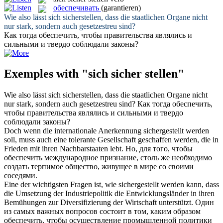
обеспечивать
(garantieren)
Wie also lässt
sich sicherstellen
, dass die staatlichen Organe nicht
nur stark, sondern auch gesetzestreu sind?
Как тогда
обеспечить
, чтобы правительства являлись и
сильными и твердо соблюдали законы?
Exemples with "sich sicher stellen"
Wie also lässt
sich sicherstellen
, dass die staatlichen Organe nicht
nur stark, sondern auch gesetzestreu sind?
Как тогда
обеспечить
,
чтобы правительства являлись и сильными и твердо
соблюдали законы?
Doch wenn die internationale Anerkennung
sichergestellt
werden
soll, muss auch eine tolerante Gesellschaft geschaffen werden, die in
Frieden mit ihren Nachbarstaaten lebt.
Но, для того, чтобы
обеспечить
международное признание, столь же необходимо
создать терпимое общество, живущее в мире со своими
соседями.
Eine der wichtigsten Fragen ist, wie
sichergestellt
werden kann, dass
die Umsetzung der Industriepolitik die Entwicklungsländer in ihren
Bemühungen zur Diversifizierung der Wirtschaft unterstützt.
Один
из самых важных вопросов состоит в том, каким образом
обеспечить
, чтобы осуществление промышленной политики