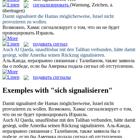
сигнализировать
(Warnung, Zeichen, a.
übertragen)
Damit
signalisiert
die Hamas möglicherweise, Israel nicht
provozieren zu wollen.
Возможно, Хамас
сигнализирует
о том, что он не будет
провоцировать Израиль.
подавать сигнал
Auch Al Qaeda, unauflösbar mit den Taliban verbunden, hätte damit
gesiegt, sollte Amerika seinen Rückzug
signalisieren
.
Аль-Каида, неразрывно связанная с Талибаном, также заявила
бы о победе, если бы Америка
подала сигнал
об отступлении.
подавать сигналы
Exemples with "sich signalisieren"
Damit
signalisiert
die Hamas möglicherweise, Israel nicht
provozieren zu wollen.
Возможно, Хамас
сигнализирует
о том,
что он не будет провоцировать Израиль.
Auch Al Qaeda, unauflösbar mit den Taliban verbunden, hätte damit
gesiegt, sollte Amerika seinen Rückzug
signalisieren
.
Аль-Каида,
неразрывно связанная с Талибаном, также заявила бы о
победе, если бы Америка
подала сигнал
об отступлении.