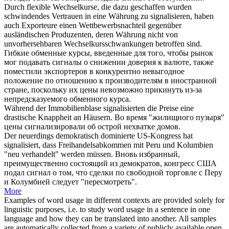
Durch flexible Wechselkurse, die dazu geschaffen wurden
schwindendes Vertrauen in eine Währung zu
signalisieren
, haben
auch Exporteure einen Wettbewerbsnachteil gegenüber
ausländischen Produzenten, deren Währung nicht von
unvorhersehbaren Wechselkursschwankungen betroffen sind.
Гибкие обменные курсы, введенные для того, чтобы рынок
мог
подавать сигналы
о снижении доверия к валюте, также
поместили экспортеров в конкурентно невыгодное
положение по отношению к производителям в иностранной
стране, поскольку их цены невозможно прикинуть из-за
непредсказуемого обменного курса.
Während der Immobilienblase
signalisierten
die Preise eine
drastische Knappheit an Häusern.
Во время "жилищного пузыря"
цены
сигнализировали
об острой нехватке домов.
Der neuerdings demokratisch dominierte US-Kongress hat
signalisiert
, dass Freihandelsabkommen mit Peru und Kolumbien
"neu verhandelt" werden müssen.
Вновь избранный,
преимущественно состоящий из демократов, конгресс США
подал сигнал
о том, что сделки по свободной торговле с Перу
и Колумбией следует "пересмотреть".
More
Examples of word usage in different contexts are provided solely for
linguistic purposes, i.e. to study word usage in a sentence in one
language and how they can be translated into another. All samples
are automatically collected from a variety of publicly available open