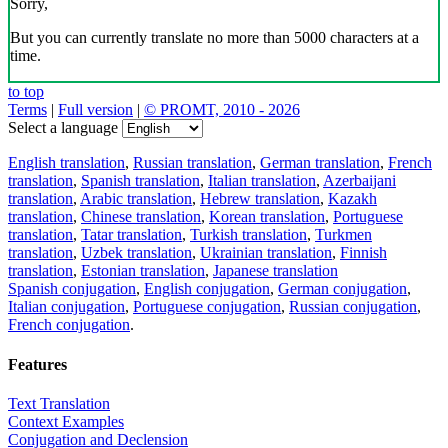
Sorry,
But you can currently translate no more than 5000 characters at a
time.
to top
Terms
|
Full version
|
© PROMT, 2010 - 2026
Select a language
English translation
,
Russian translation
,
German translation
,
French
translation
,
Spanish translation
,
Italian translation
,
Azerbaijani
translation
,
Arabic translation
,
Hebrew translation
,
Kazakh
translation
,
Chinese translation
,
Korean translation
,
Portuguese
translation
,
Tatar translation
,
Turkish translation
,
Turkmen
translation
,
Uzbek translation
,
Ukrainian translation
,
Finnish
translation
,
Estonian translation
,
Japanese translation
Spanish conjugation
,
English conjugation
,
German conjugation
,
Italian conjugation
,
Portuguese conjugation
,
Russian conjugation
,
French conjugation
.
Features
Text Translation
Context Examples
Conjugation and Declension