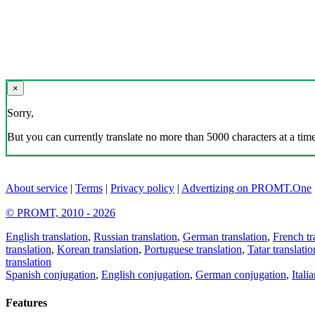
×
Sorry,
But you can currently translate no more than 5000 characters at a time
About service
|
Terms
|
Privacy policy
|
Advertizing on PROMT.One
© PROMT, 2010 - 2026
English translation
,
Russian translation
,
German translation
,
French tr
translation
,
Korean translation
,
Portuguese translation
,
Tatar translatio
translation
Spanish conjugation
,
English conjugation
,
German conjugation
,
Itali
Features