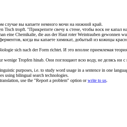
ом случае вы
капаете
немного мочи на нижний край.
den Tisch
tropft
.
"Прикрепите свечу к стене, чтобы воск не
капал
на
an eine Chemikalie, die aus der Haut roter Weintrauben gewonnen wur
ферментов, когда вы
капаете
химикат, добытый из кожицы красног
 Biologie
sich
nach der Form richtet.
И это вполне приемлемая теория
 nur wenige
Tropfen
hinab.
Они поглощают всю воду, не делясь ни с
inguistic purposes, i.e. to study word usage in a sentence in one langua
ces using bilingual search technologies.
r translation, use the "Report a problem" option or
write to us
.