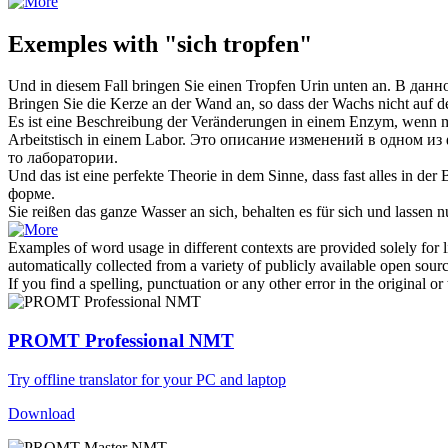
Exemples with "sich tropfen"
Und in diesem Fall bringen Sie einen
Tropfen
Urin unten an.
В данн
Bringen Sie die Kerze an der Wand an, so dass der Wachs nicht auf 
Es ist eine Beschreibung der Veränderungen in einem Enzym, wenn m
Arbeitstisch in einem Labor.
Это описание изменений в одном из 
то лаборатории.
Und das ist eine perfekte Theorie in dem Sinne, dass fast alles in der
форме.
Sie reißen das ganze Wasser an sich, behalten es für sich und lassen
Examples of word usage in different contexts are provided solely for l
automatically collected from a variety of publicly available open sour
If you find a spelling, punctuation or any other error in the original o
PROMT Professional NMT
Try offline translator for your PC and laptop
Download