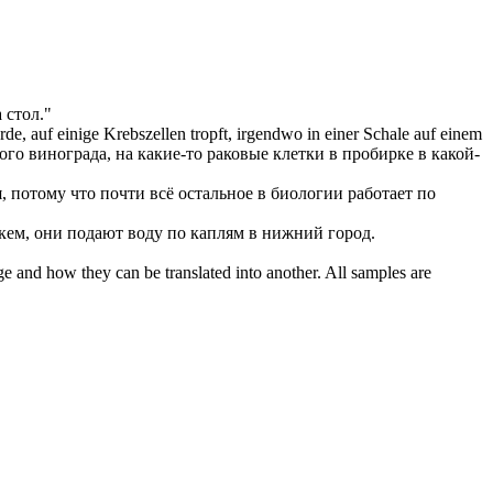
 стол."
de, auf einige Krebszellen
tropft
, irgendwo in einer Schale auf einem
о винограда, на какие-то раковые клетки в пробирке в какой-
, потому что почти всё остальное в биологии работает по
 кем, они подают воду по
каплям
в нижний город.
ge and how they can be translated into another. All samples are