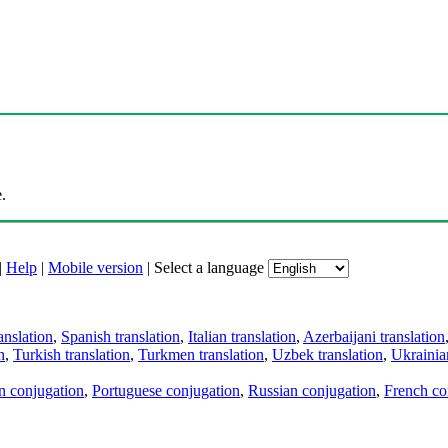
.
|
Help
|
Mobile version
|
Select a language
anslation
,
Spanish translation
,
Italian translation
,
Azerbaijani translation
n
,
Turkish translation
,
Turkmen translation
,
Uzbek translation
,
Ukrainian
an conjugation
,
Portuguese conjugation
,
Russian conjugation
,
French co