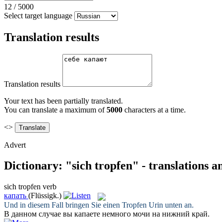
12
/
5000
Select target language
Translation results
Translation results
Your text has been partially translated.
You can translate a maximum of
5000
characters at a time.
<>
Advert
Dictionary: "sich tropfen" - translations 
sich tropfen
verb
капать
(Flüssigk.)
Und in diesem Fall bringen Sie einen
Tropfen
Urin unten an.
В данном случае вы
капаете
немного мочи на нижний край.