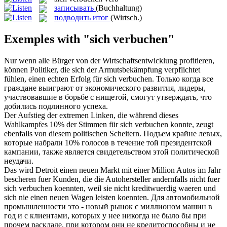
записывать
(Buchhaltung)
подводить итог
(Wirtsch.)
Exemples with "sich verbuchen"
Nur wenn alle Bürger von der Wirtschaftsentwicklung profitieren,
können Politiker, die sich der Armutsbekämpfung verpflichtet
fühlen, einen echten Erfolg für
sich verbuchen
.
Только когда все
граждане выиграют от экономического развития, лидеры,
участвовавшие в борьбе с нищетой, смогут утверждать, что
добились подлинного успеха.
Der Aufstieg der extremen Linken, die während dieses
Wahlkampfes 10% der Stimmen für
sich verbuchen
konnte, zeugt
ebenfalls von diesem politischen Scheitern.
Подъем крайне левых,
которые набрали 10% голосов в течение той президентской
кампании, также является свидетельством этой политической
неудачи.
Das wird Detroit einen neuen Markt mit einer Million Autos im Jahr
bescheren fuer Kunden, die die Autohersteller andernfalls nicht fuer
sich verbuchen
koennten, weil sie nicht kreditwuerdig waeren und
sich nie einen neuen Wagen leisten koennten.
Для автомобильной
промышленности это - новый рынок с миллионом машин в
год и с клиентами, которых у нее никогда не было бы при
прочем раскладе, при котором они не кредитоспособны и не