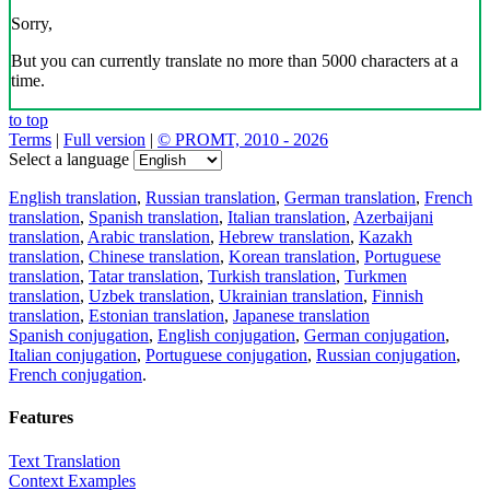
Sorry,
But you can currently translate no more than 5000 characters at a
time.
to top
Terms
|
Full version
|
© PROMT, 2010 - 2026
Select a language
English translation
,
Russian translation
,
German translation
,
French
translation
,
Spanish translation
,
Italian translation
,
Azerbaijani
translation
,
Arabic translation
,
Hebrew translation
,
Kazakh
translation
,
Chinese translation
,
Korean translation
,
Portuguese
translation
,
Tatar translation
,
Turkish translation
,
Turkmen
translation
,
Uzbek translation
,
Ukrainian translation
,
Finnish
translation
,
Estonian translation
,
Japanese translation
Spanish conjugation
,
English conjugation
,
German conjugation
,
Italian conjugation
,
Portuguese conjugation
,
Russian conjugation
,
French conjugation
.
Features
Text Translation
Context Examples