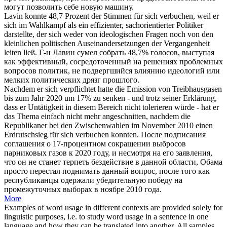
могут позволить себе новую машину.
Lavin konnte 48,7 Prozent der Stimmen für
sich verbuchen
, weil er
sich im Wahlkampf als ein effizienter, sachorientierter Politiker
darstellte, der sich weder von ideologischen Fragen noch von den
kleinlichen politischen Auseinandersetzungen der Vergangenheit
leiten ließ.
Г-н Лавин сумел собрать 48,7% голосов, выступая
как эффективный, сосредоточенный на решениях проблемных
вопросов политик, не подвергшийся влиянию идеологий или
мелких политических дрязг прошлого.
Nachdem er sich verpflichtet hatte die Emission von Treibhausgasen
bis zum Jahr 2020 um 17% zu senken - und trotz seiner Erklärung,
dass er Untätigkeit in diesem Bereich nicht tolerieren würde - hat er
das Thema einfach nicht mehr angeschnitten, nachdem die
Republikaner bei den Zwischenwahlen im November 2010 einen
Erdrutschsieg für
sich verbuchen
konnten.
После подписания
соглашения о 17-процентном сокращении выбросов
парниковых газов к 2020 году, и несмотря на его заявления,
что он не станет терпеть бездействие в данной области, Обама
просто перестал поднимать данный вопрос, после того как
республиканцы одержали убедительную победу на
промежуточных выборах в ноябре 2010 года.
More
Examples of word usage in different contexts are provided solely for
linguistic purposes, i.e. to study word usage in a sentence in one
language and how they can be translated into another. All samples