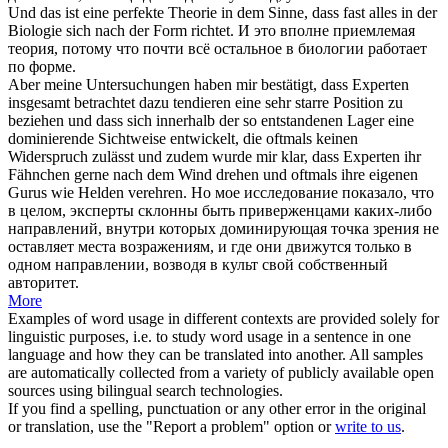
Und das ist eine perfekte Theorie in dem Sinne, dass fast alles in der
Biologie
sich
nach der Form richtet.
И это вполне приемлемая
теория, потому что почти всё остальное в биологии работает
по форме.
Aber meine Untersuchungen haben mir bestätigt, dass Experten
insgesamt betrachtet dazu tendieren eine sehr starre Position zu
beziehen und dass sich innerhalb der so entstandenen Lager eine
dominierende Sichtweise entwickelt, die oftmals keinen
Widerspruch zulässt und zudem wurde mir klar, dass Experten ihr
Fähnchen gerne nach dem Wind drehen und oftmals ihre eigenen
Gurus wie Helden
verehren
.
Но мое исследование показало, что
в целом, эксперты склонны быть приверженцами каких-либо
направлений, внутри которых доминирующая точка зрения не
оставляет места возражениям, и где они движутся только в
одном направлении, возводя в культ свой собственный
авторитет.
More
Examples of word usage in different contexts are provided solely for
linguistic purposes, i.e. to study word usage in a sentence in one
language and how they can be translated into another. All samples
are automatically collected from a variety of publicly available open
sources using bilingual search technologies.
If you find a spelling, punctuation or any other error in the original
or translation, use the "Report a problem" option or
write to us
.