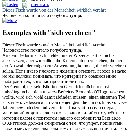
почитать
Dieser Fisch wurde von der Menschheit wirklich
verehrt
.
Человечество
почитало
голубого тунца.
Exemples with "sich verehren"
Dieser Fisch wurde von der Menschheit wirklich
verehrt
.
Человечество
почитало
голубого тунца.
An dem Bedürfnis nach Helden in der Wissenschaft ist nichts
auszusetzen, aber wir sollten die Kriterien doch verstehen, die bei
der Auswahl derjenigen zur Anwendung kommen, die wir
verehren
sollen.
Нет ничего плохого в желании отыскать героев в науке,
но мы должны понимать, что критерии по обыкновению
выбирают тех, кого нас просят
почитать
.
Der General, der sein Bild in den Geschichtebüchern einst
unbedingt neben dem unseres Befreiers Bernardo O'Higgins sehen
wollte, wird sich wohl damit abfinden müssen, einen einsamen Tod
zu sterben, verlassen auch von denjenigen, die ihn noch bis vor zwei
Jahren bewunderten und
verehrten
.
Таким образом, генерал,
мечтавший видеть свою фотографию в чилийских учебниках
истории рядом с портретом нашего освободителя Бернардо
О'Хиггинса, должен смириться с тем, что умрет, покинутый
даже теми, кто еще два года тому назад, уважал и
почитал
его.