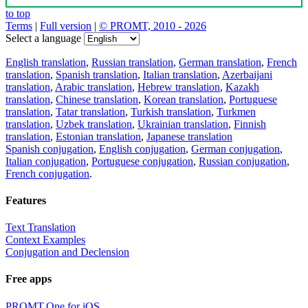
to top
Terms
|
Full version
|
© PROMT, 2010 - 2026
Select a language
English translation
,
Russian translation
,
German translation
,
French
translation
,
Spanish translation
,
Italian translation
,
Azerbaijani
translation
,
Arabic translation
,
Hebrew translation
,
Kazakh
translation
,
Chinese translation
,
Korean translation
,
Portuguese
translation
,
Tatar translation
,
Turkish translation
,
Turkmen
translation
,
Uzbek translation
,
Ukrainian translation
,
Finnish
translation
,
Estonian translation
,
Japanese translation
Spanish conjugation
,
English conjugation
,
German conjugation
,
Italian conjugation
,
Portuguese conjugation
,
Russian conjugation
,
French conjugation
.
Features
Text Translation
Context Examples
Conjugation and Declension
Free apps
PROMT.One for iOS