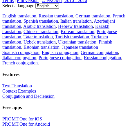
Terms
|
Full version
|
© PROMT, 2010 - 2026
Select a language
English translation
,
Russian translation
,
German translation
,
French
translation
,
Spanish translation
,
Italian translation
,
Azerbaijani
translation
,
Arabic translation
,
Hebrew translation
,
Kazakh
translation
,
Chinese translation
,
Korean translation
,
Portuguese
translation
,
Tatar translation
,
Turkish translation
,
Turkmen
translation
,
Uzbek translation
,
Ukrainian translation
,
Finnish
translation
,
Estonian translation
,
Japanese translation
Spanish conjugation
,
English conjugation
,
German conjugation
,
Italian conjugation
,
Portuguese conjugation
,
Russian conjugation
,
French conjugation
.
Features
Text Translation
Context Examples
Conjugation and Declension
Free apps
PROMT.One for iOS
PROMT.One for Android