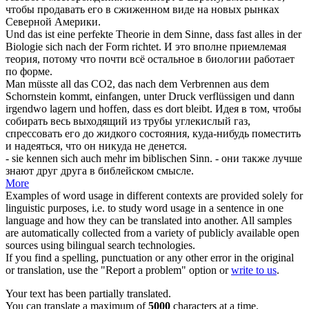
чтобы продавать его в
сжиженном
виде на новых рынках
Северной Америки.
Und das ist eine perfekte Theorie in dem Sinne, dass fast alles in der
Biologie
sich
nach der Form richtet.
И это вполне приемлемая
теория, потому что почти всё остальное в биологии работает
по форме.
Man müsste all das CO2, das nach dem Verbrennen aus dem
Schornstein kommt, einfangen, unter Druck
verflüssigen
und dann
irgendwo lagern und hoffen, dass es dort bleibt.
Идея в том, чтобы
собирать весь выходящий из трубы углекислый газ,
спрессовать его до жидкого состояния, куда-нибудь поместить
и надеяться, что он никуда не денется.
- sie kennen
sich
auch mehr im biblischen Sinn.
- они также лучше
знают друг друга в библейском смысле.
More
Examples of word usage in different contexts are provided solely for
linguistic purposes, i.e. to study word usage in a sentence in one
language and how they can be translated into another. All samples
are automatically collected from a variety of publicly available open
sources using bilingual search technologies.
If you find a spelling, punctuation or any other error in the original
or translation, use the "Report a problem" option or
write to us
.
Your text has been partially translated.
You can translate a maximum of
5000
characters at a time.