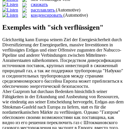
сжижать
расплавлять
(Automotive)
конденсировать
(Automotive)
Exemples with "sich verflüssigen"
Gleichzeitig kann Europa seinem Ziel der Energiesicherheit durch
Diversifizierung der Energiequellen, massive Investitionen in
verflüssigtes
Erdgas und einer Offensive zugunsten der Nabucco-
Pipeline und anderer Verbindungen zwischen Mittelmeer-
Anrainerstaaten näherkommen.
Посредством диверсификации
источников поставок, крупных инвестиций в
сжиженный
природный газ, а так же поддержки трубопровода "Набукко"
и соединительных трубопроводов между странами
средиземноморского бассейна Европа может приблизиться к
обеспечению энергетической безопасности.
Aber Gazprom hat durchaus Bedenken hinsichtlich seiner
Fähigkeiten in der Erkundung und Ausbeutung von Ressourcen,
wie eindeutig aus seiner Entscheidung hervorgeht, Erdgas aus dem
Shtokman-Gasfeld nach Europa zu liefern, statt es für die
nordamerikanischen Märkte zu
verflüssigen
.
Однако "Газпром"
обеспокоен своими возможностями как поставщика, как
видно из его решения переключить газ с Штокмановского
газового месторождения на экспорт в Европу, вместо того,