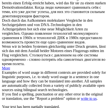
bereits einen Erfolg erreicht haben, wird das für sie zu einem starken
Demotivationsfaktor.
Когда люди начинают
сравнивать
себя
с
теми, кто уже достиг успеха, для них это становится сильным
демотивирующим фактором.
Doch durch das Aufkommen molekularer Vergleiche in den
Sechzigerjahren und von DNA-Technologien in den
Achtzigerjahren bot
sich
eine neue Möglichkeit Arten zu
vergleichen
.
Однако появление технологий молекулярного
сравнения в 1960х и технологий ДНК в 1980х предоставило
возможность провести еще одно
сравнение
видов.
Wenn wir in beiden Systemen gleichzeitig unter Druck geraten, lässt
sich
das mit dem Ausfall beider Motoren eines Flugzeugs mitten im
Flug
vergleichen
.
Столкнуться с давлением на обе системы
одновременно - словно потерять оба самолетных двигателя во
время полета.
More
Examples of word usage in different contexts are provided solely for
linguistic purposes, i.e. to study word usage in a sentence in one
language and how they can be translated into another. All samples
are automatically collected from a variety of publicly available open
sources using bilingual search technologies.
If you find a spelling, punctuation or any other error in the original
or translation, use the "Report a problem" option or
write to us
.
Your text has been partially translated.