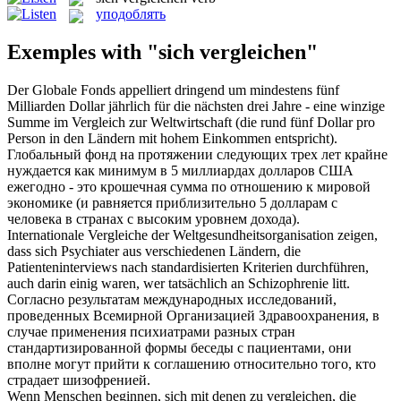
уподоблять
Exemples with "sich vergleichen"
Der Globale Fonds appelliert dringend um mindestens fünf
Milliarden Dollar jährlich für die nächsten drei Jahre - eine winzige
Summe im
Vergleich
zur Weltwirtschaft (die rund fünf Dollar pro
Person in den Ländern mit hohem Einkommen entspricht).
Глобальный фонд на протяжении следующих трех лет крайне
нуждается как минимум в 5 миллиардах долларов США
ежегодно - это крошечная сумма по отношению к мировой
экономике (и
равняется
приблизительно 5 долларам с
человека в странах с высоким уровнем дохода).
Internationale
Vergleiche
der Weltgesundheitsorganisation zeigen,
dass sich Psychiater aus verschiedenen Ländern, die
Patienteninterviews nach standardisierten Kriterien durchführen,
auch darin einig waren, wer tatsächlich an Schizophrenie litt.
Согласно результатам международных исследований,
проведенных Всемирной Организацией Здравоохранения, в
случае применения психиатрами разных стран
стандартизированной формы беседы с пациентами, они
вполне могут
прийти к соглашению
относительно того, кто
страдает шизофренией.
Wenn Menschen beginnen,
sich
mit denen zu
vergleichen
, die