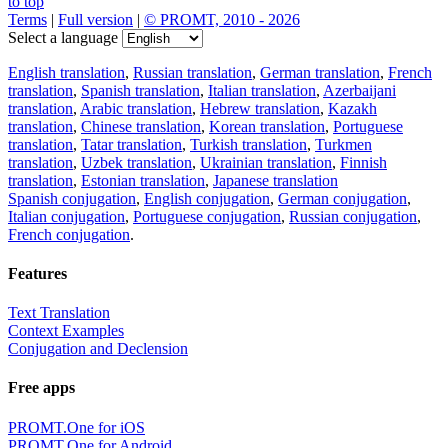
to top
Terms
|
Full version
|
© PROMT, 2010 - 2026
Select a language
English translation
,
Russian translation
,
German translation
,
French
translation
,
Spanish translation
,
Italian translation
,
Azerbaijani
translation
,
Arabic translation
,
Hebrew translation
,
Kazakh
translation
,
Chinese translation
,
Korean translation
,
Portuguese
translation
,
Tatar translation
,
Turkish translation
,
Turkmen
translation
,
Uzbek translation
,
Ukrainian translation
,
Finnish
translation
,
Estonian translation
,
Japanese translation
Spanish conjugation
,
English conjugation
,
German conjugation
,
Italian conjugation
,
Portuguese conjugation
,
Russian conjugation
,
French conjugation
.
Features
Text Translation
Context Examples
Conjugation and Declension
Free apps
PROMT.One for iOS
PROMT.One for Android