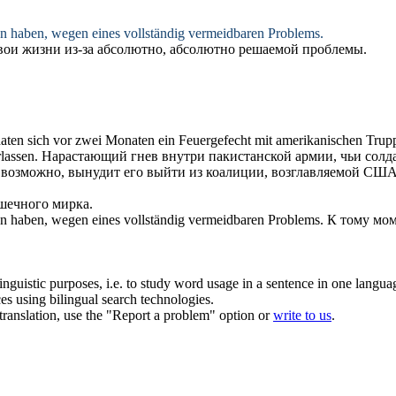
n haben, wegen eines vollständig vermeidbaren Problems.
свои жизни из-за абсолютно, абсолютно решаемой проблемы.
daten
sich
vor zwei Monaten ein Feuergefecht mit amerikanischen Truppen
rlassen
.
Нарастающий гнев внутри пакистанской армии, чьи солд
 возможно, вынудит его
выйти
из коалиции, возглавляемой США
шечного мирка.
n haben, wegen eines vollständig vermeidbaren Problems.
К тому мом
inguistic purposes, i.e. to study word usage in a sentence in one langua
ces using bilingual search technologies.
r translation, use the "Report a problem" option or
write to us
.