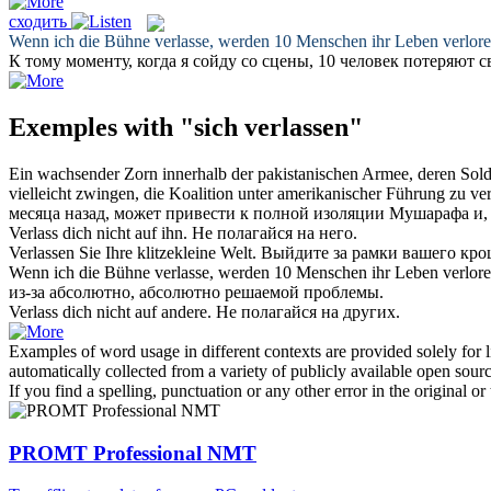
сходить
Wenn ich die Bühne
verlasse
, werden 10 Menschen ihr Leben verlore
К тому моменту, когда я
сойду
со сцены, 10 человек потеряют 
Exemples with "sich verlassen"
Ein wachsender Zorn innerhalb der pakistanischen Armee, deren Sol
vielleicht zwingen, die Koalition unter amerikanischer Führung zu
ve
месяца назад, может привести к полной изоляции Мушарафа и,
Verlass dich
nicht auf ihn.
Не
полагайся
на него.
Verlassen
Sie Ihre klitzekleine Welt.
Выйдите
за рамки вашего кро
Wenn ich die Bühne
verlasse
, werden 10 Menschen ihr Leben verlore
из-за абсолютно, абсолютно решаемой проблемы.
Verlass dich
nicht auf andere.
Не
полагайся
на других.
Examples of word usage in different contexts are provided solely for l
automatically collected from a variety of publicly available open sour
If you find a spelling, punctuation or any other error in the original o
PROMT Professional NMT