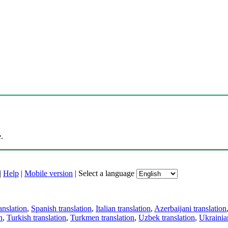
.
|
Help
|
Mobile version
|
Select a language
anslation
,
Spanish translation
,
Italian translation
,
Azerbaijani translation
n
,
Turkish translation
,
Turkmen translation
,
Uzbek translation
,
Ukrainian