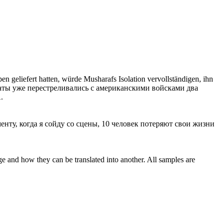
 geliefert hatten, würde Musharafs Isolation vervollständigen, ihn
аты уже перестреливались с американскими войсками два
.
енту, когда я
сойду
со сцены, 10 человек потеряют свои жизни
ge and how they can be translated into another. All samples are