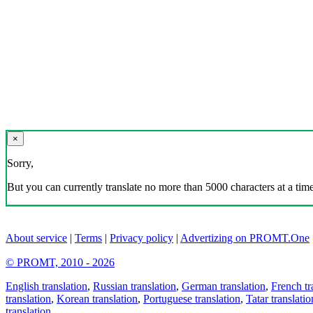
×
Sorry,
But you can currently translate no more than 5000 characters at a time
About service
|
Terms
|
Privacy policy
|
Advertizing on PROMT.One
© PROMT, 2010 - 2026
English translation
,
Russian translation
,
German translation
,
French tr
translation
,
Korean translation
,
Portuguese translation
,
Tatar translatio
translation