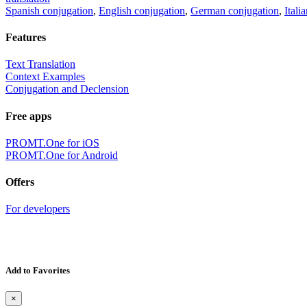
Spanish conjugation
,
English conjugation
,
German conjugation
,
Itali
Features
Text Translation
Context Examples
Conjugation and Declension
Free apps
PROMT.One for iOS
PROMT.One for Android
Offers
For developers
Add to Favorites
×