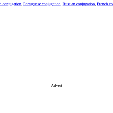
an conjugation
,
Portuguese conjugation
,
Russian conjugation
,
French co
Advert