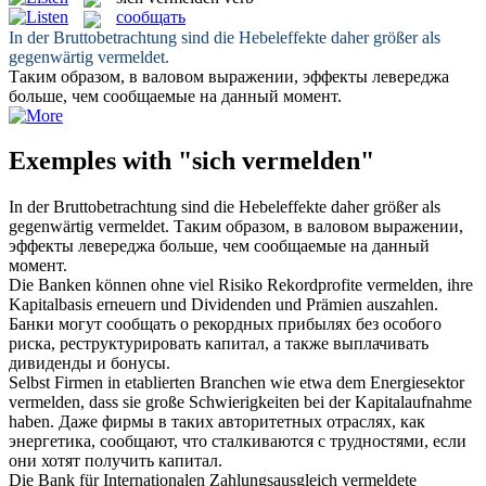
сообщать
In der Bruttobetrachtung sind die Hebeleffekte daher größer als
gegenwärtig
vermeldet
.
Таким образом, в валовом выражении, эффекты левереджа
больше, чем
сообщаемые
на данный момент.
Exemples with "sich vermelden"
In der Bruttobetrachtung sind die Hebeleffekte daher größer als
gegenwärtig
vermeldet
.
Таким образом, в валовом выражении,
эффекты левереджа больше, чем
сообщаемые
на данный
момент.
Die Banken können ohne viel Risiko Rekordprofite
vermelden
, ihre
Kapitalbasis erneuern und Dividenden und Prämien auszahlen.
Банки могут
сообщать
о рекордных прибылях без особого
риска, реструктурировать капитал, а также выплачивать
дивиденды и бонусы.
Selbst Firmen in etablierten Branchen wie etwa dem Energiesektor
vermelden
, dass sie große Schwierigkeiten bei der Kapitalaufnahme
haben.
Даже фирмы в таких авторитетных отраслях, как
энергетика,
сообщают
, что сталкиваются с трудностями, если
они хотят получить капитал.
Die Bank für Internationalen Zahlungsausgleich
vermeldete