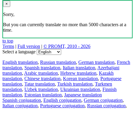
×
Sorry,
But you can currently translate no more than 5000 characters at a
time.
to top
Terms
|
Full version
|
© PROMT, 2010 - 2026
Select a language
English translation
,
Russian translation
,
German translation
,
French
translation
,
Spanish translation
,
Italian translation
,
Azerbaijani
translation
,
Arabic translation
,
Hebrew translation
,
Kazakh
translation
,
Chinese translation
,
Korean translation
,
Portuguese
translation
,
Tatar translation
,
Turkish translation
,
Turkmen
translation
,
Uzbek translation
,
Ukrainian translation
,
Finnish
translation
,
Estonian translation
,
Japanese translation
Spanish conjugation
,
English conjugation
,
German conjugation
,
Italian conjugation
,
Portuguese conjugation
,
Russian conjugation
,
French conjugation
.
Features
Text Translation