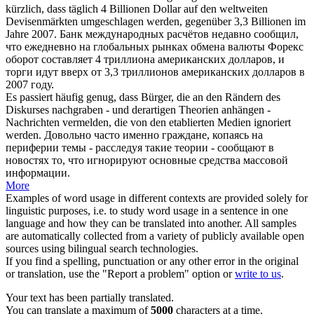
kürzlich, dass täglich 4 Billionen Dollar auf den weltweiten
Devisenmärkten umgeschlagen werden, gegenüber 3,3 Billionen im
Jahre 2007.
Банк международных расчётов недавно
сообщил
,
что ежедневно на глобальных рынках обмена валюты Форекс
оборот составляет 4 триллиона американских долларов, и
торги идут вверх от 3,3 триллионов американских долларов в
2007 году.
Es passiert häufig genug, dass Bürger, die an den Rändern des
Diskurses nachgraben - und derartigen Theorien anhängen -
Nachrichten
vermelden
, die von den etablierten Medien ignoriert
werden.
Довольно часто именно граждане, копаясь на
периферии темы - расследуя такие теории -
сообщают
в
новостях то, что игнорируют основные средства массовой
информации.
More
Examples of word usage in different contexts are provided solely for
linguistic purposes, i.e. to study word usage in a sentence in one
language and how they can be translated into another. All samples
are automatically collected from a variety of publicly available open
sources using bilingual search technologies.
If you find a spelling, punctuation or any other error in the original
or translation, use the "Report a problem" option or
write to us
.
Your text has been partially translated.
You can translate a maximum of
5000
characters at a time.