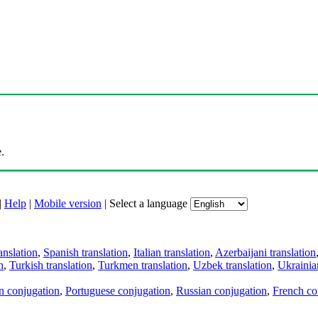
.
|
Help
|
Mobile version
|
Select a language
anslation
,
Spanish translation
,
Italian translation
,
Azerbaijani translation
n
,
Turkish translation
,
Turkmen translation
,
Uzbek translation
,
Ukrainian
an conjugation
,
Portuguese conjugation
,
Russian conjugation
,
French co