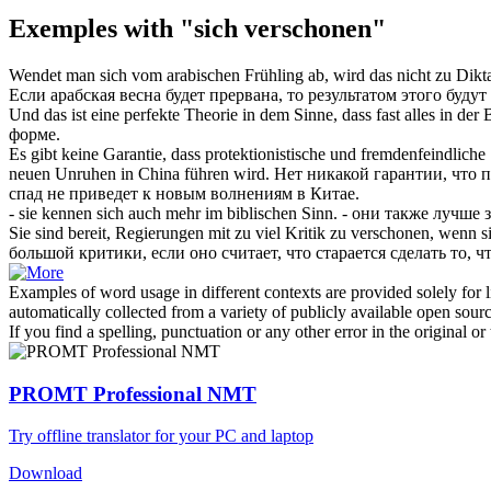
Exemples with "sich verschonen"
Wendet man sich vom arabischen Frühling ab, wird das nicht zu Dikt
Если арабская весна будет прервана, то результатом этого будут
Und das ist eine perfekte Theorie in dem Sinne, dass fast alles in der
форме.
Es gibt keine Garantie, dass protektionistische und fremdenfeindl
neuen Unruhen in China führen wird.
Нет никакой гарантии, что
спад не приведет к новым волнениям в Китае.
- sie kennen
sich
auch mehr im biblischen Sinn.
- они также лучше 
Sie sind bereit, Regierungen mit zu viel Kritik zu
verschonen
, wenn si
большой критики, если оно считает, что старается сделать то, ч
Examples of word usage in different contexts are provided solely for l
automatically collected from a variety of publicly available open sour
If you find a spelling, punctuation or any other error in the original o
PROMT Professional NMT
Try offline translator for your PC and laptop
Download