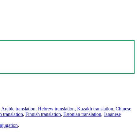
,
Arabic translation
,
Hebrew translation
,
Kazakh translation
,
Chinese
 translation
,
Finnish translation
,
Estonian translation
,
Japanese
njugation
.