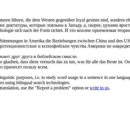
aturen führen, die dem Westen gegenüber loyal gesinnt sind, sondern
 не диктатуры, которые лояльны к Западу, а, скорее, цунами ярос
 Biologie
sich
nach der Form richtet.
И это вполне приемлемая теория
iche Stimmungen in Amerika die Beziehungen zwischen China und den 
 протекционистские и ксенофобские чувства Америки не навред
знают друг друга в библейском смысле.
e glauben, dass diese versucht das zu tun, was für alle das Beste ist.
Он
то принесет пользу всем.
inguistic purposes, i.e. to study word usage in a sentence in one langua
ces using bilingual search technologies.
r translation, use the "Report a problem" option or
write to us
.