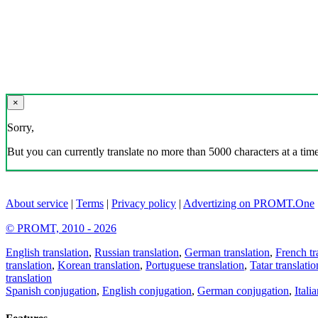
×
Sorry,
But you can currently translate no more than 5000 characters at a time
About service
|
Terms
|
Privacy policy
|
Advertizing on PROMT.One
© PROMT, 2010 - 2026
English translation
,
Russian translation
,
German translation
,
French tr
translation
,
Korean translation
,
Portuguese translation
,
Tatar translatio
translation
Spanish conjugation
,
English conjugation
,
German conjugation
,
Itali