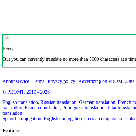
×
Sorry,
But you can currently translate no more than 5000 characters at a time
About service
|
Terms
|
Privacy policy
|
Advertizing on PROMT.One
© PROMT, 2010 - 2026
English translation
,
Russian translation
,
German translation
,
French tr
translation
,
Korean translation
,
Portuguese translation
,
Tatar translatio
translation
Spanish conjugation
,
English conjugation
,
German conjugation
,
Itali
Features