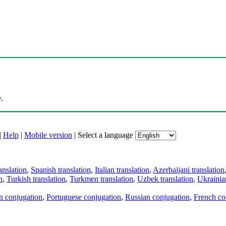
.
|
Help
|
Mobile version
|
Select a language
anslation
,
Spanish translation
,
Italian translation
,
Azerbaijani translation
n
,
Turkish translation
,
Turkmen translation
,
Uzbek translation
,
Ukrainian
an conjugation
,
Portuguese conjugation
,
Russian conjugation
,
French co