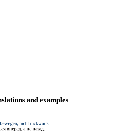
nslations and examples
s bewegen
, nicht rückwärts.
ься вперед
, а не назад.