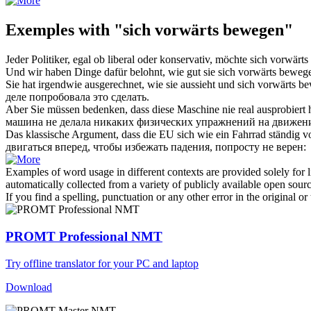
Exemples with "sich vorwärts bewegen"
Jeder Politiker, egal ob liberal oder konservativ, möchte
sich vorwärt
Und wir haben Dinge dafür belohnt, wie gut sie
sich vorwärts beweg
Sie hat irgendwie ausgerechnet, wie sie aussieht und
sich vorwärts b
деле попробовала это сделать.
Aber Sie müssen bedenken, dass diese Maschine nie real ausprobiert h
машина не делала никаких физических упражнений на
движени
Das klassische Argument, dass die EU
sich
wie ein Fahrrad ständig
v
двигаться вперед
, чтобы избежать падения, попросту не верен:
Examples of word usage in different contexts are provided solely for l
automatically collected from a variety of publicly available open sour
If you find a spelling, punctuation or any other error in the original o
PROMT Professional NMT
Try offline translator for your PC and laptop
Download