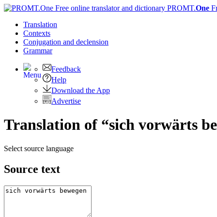
PROMT.
One
F
Translation
Contexts
Conjugation
and declension
Grammar
Feedback
Help
Download the App
Advertise
Translation of “sich vorwärts b
Select source language
Source text