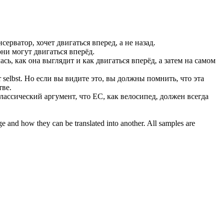
нсерватор, хочет
двигаться вперед
, а не назад.
 они могут
двигаться вперёд
.
ась, как она выглядит и как
двигаться вперёд
, а затем на самом
 selbst.
Но если вы видите это, вы должны помнить, что эта
тве.
лассический аргумент, что ЕС, как велосипед, должен всегда
ge and how they can be translated into another. All samples are