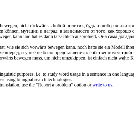
s bewegen
, nicht rückwärts.
Любой политик, будь то либерал или ко
en
können.
мутации и наград, в зависимости от того, как хорошо
ewegen
kann und hat es dann tatsächlich ausprobiert.
Она сама догадал
at, wie sie
sich vorwärts bewegen
kann, noch hatte sie ein Modell ihrer
е вперёд
, и у неё не было представления о собственном устройс
orwärts bewegen
muss, um nicht umzukippen, ist einfach nicht wahr:
К
inguistic purposes, i.e. to study word usage in a sentence in one langua
ces using bilingual search technologies.
r translation, use the "Report a problem" option or
write to us
.