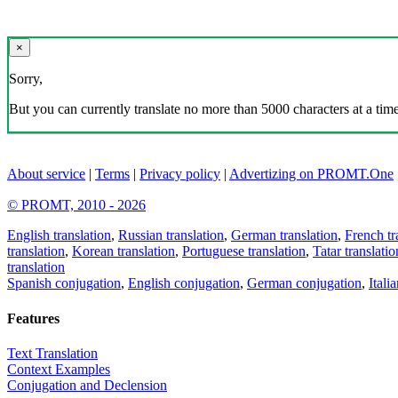
×
Sorry,
But you can currently translate no more than 5000 characters at a time
About service
|
Terms
|
Privacy policy
|
Advertizing on PROMT.One
© PROMT, 2010 - 2026
English translation
,
Russian translation
,
German translation
,
French tr
translation
,
Korean translation
,
Portuguese translation
,
Tatar translatio
translation
Spanish conjugation
,
English conjugation
,
German conjugation
,
Itali
Features
Text Translation
Context Examples
Conjugation and Declension