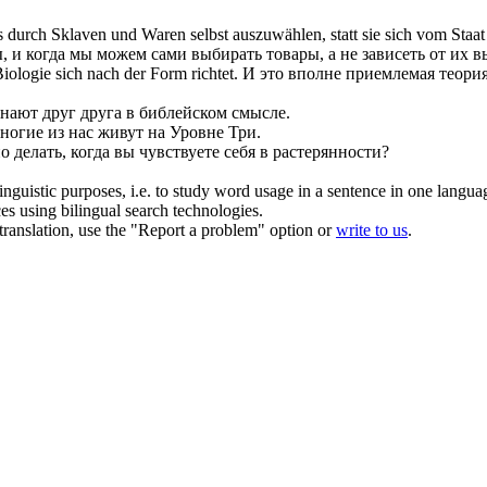
s durch Sklaven und Waren selbst auszuwählen, statt sie
sich
vom Staat
, и когда мы можем сами выбирать товары, а не зависеть от их в
 Biologie
sich
nach der Form richtet.
И это вполне приемлемая теория
знают друг друга в библейском смысле.
ногие из нас живут на Уровне Три.
о делать, когда вы чувствуете
себя
в растерянности?
inguistic purposes, i.e. to study word usage in a sentence in one langua
ces using bilingual search technologies.
r translation, use the "Report a problem" option or
write to us
.