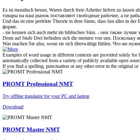
Es ist moralisch besser, Waren durch freie Arbeiter
liefern
zu lassen al
товары на наш рынок
поставляют
свободные рабочие, а не рабы
Und das ist eine perfekte Theorie in dem Sinne, dass fast alles in der
форме.
- sie kennen
sich
auch mehr im biblischen Sinn.
- они также лучше 
Denn auf Stufe Drei befinden
sich
die meisten von uns.
Поскольку м
Was machen Sie also, wenn sie
sich
überwältigt fühlen.
Что же нужн
Examples of word usage in different contexts are provided solely for l
automatically collected from a variety of publicly available open sour
If you find a spelling, punctuation or any other error in the original o
PROMT Professional NMT
Try offline translator for your PC and laptop
Download
PROMT Master NMT