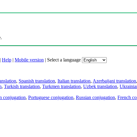
.
|
Help
|
Mobile version
|
Select a language
anslation
,
Spanish translation
,
Italian translation
,
Azerbaijani translation
n
,
Turkish translation
,
Turkmen translation
,
Uzbek translation
,
Ukrainian
an conjugation
,
Portuguese conjugation
,
Russian conjugation
,
French co