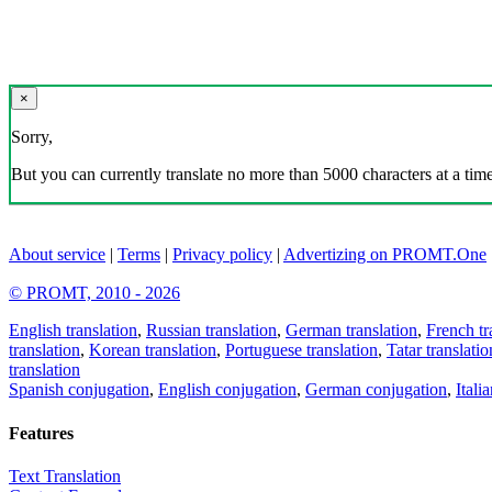
×
Sorry,
But you can currently translate no more than 5000 characters at a time
About service
|
Terms
|
Privacy policy
|
Advertizing on PROMT.One
© PROMT, 2010 - 2026
English translation
,
Russian translation
,
German translation
,
French tr
translation
,
Korean translation
,
Portuguese translation
,
Tatar translatio
translation
Spanish conjugation
,
English conjugation
,
German conjugation
,
Itali
Features
Text Translation