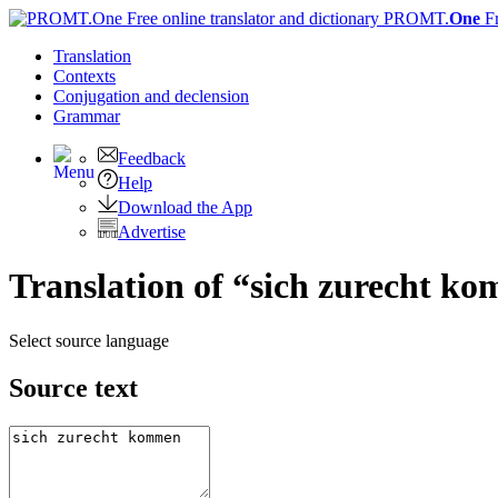
PROMT.
One
F
Translation
Contexts
Conjugation
and declension
Grammar
Feedback
Help
Download the App
Advertise
Translation of “sich zurecht k
Select source language
Source text