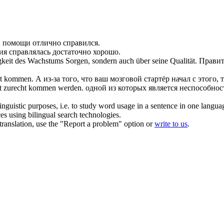
ей помощи отлично
справился
.
рия
справлялась
достаточно хорошо.
keit des Wachstums Sorgen, sondern auch über seine Qualität.
Правит
ht kommen
.
А из-за того, что ваш мозговой стартёр начал с этого, 
it
zurecht kommen
werden.
одной из которых является неспособно
inguistic purposes, i.e. to study word usage in a sentence in one langua
ces using bilingual search technologies.
r translation, use the "Report a problem" option or
write to us
.