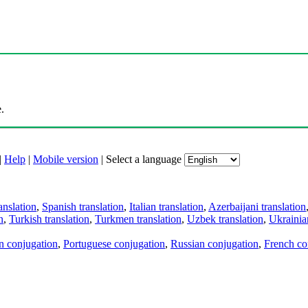
.
|
Help
|
Mobile version
|
Select a language
anslation
,
Spanish translation
,
Italian translation
,
Azerbaijani translation
n
,
Turkish translation
,
Turkmen translation
,
Uzbek translation
,
Ukrainian
an conjugation
,
Portuguese conjugation
,
Russian conjugation
,
French co