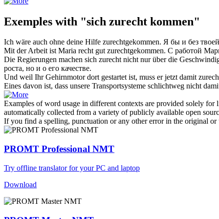
Exemples with "sich zurecht kommen"
Ich wäre auch ohne deine Hilfe
zurechtgekommen
.
Я бы и без тво
Mit der Arbeit ist Maria recht gut
zurechtgekommen
.
С работой Ма
Die Regierungen machen
sich zurecht
nicht nur über die Geschwindig
роста, но и о его качестве.
Und weil Ihr Gehirnmotor dort gestartet ist, muss er jetzt damit
zurec
Eines davon ist, dass unsere Transportsysteme schlichtweg nicht dam
Examples of word usage in different contexts are provided solely for l
automatically collected from a variety of publicly available open sour
If you find a spelling, punctuation or any other error in the original o
PROMT Professional NMT
Try offline translator for your PC and laptop
Download