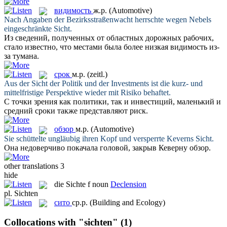
видимость
ж.р.
(Automotive)
Nach Angaben der Bezirksstraßenwacht herrschte wegen Nebels
eingeschränkte
Sicht
.
Из сведений, полученных от областных дорожных рабочих,
стало известно, что местами была более низкая
видимость
из-
за тумана.
срок
м.р.
(zeitl.)
Aus der
Sicht
der Politik und der Investments ist die kurz- und
mittelfristige Perspektive wieder mit Risiko behaftet.
С точки зрения как политики, так и инвестиций, маленький и
средний
сроки
также представляют риск.
обзор
м.р.
(Automotive)
Sie schüttelte ungläubig ihren Kopf und versperrte Keverns
Sicht
.
Она недоверчиво покачала головой, закрыв Кеверну
обзор
.
other translations
3
hide
die
Sichte
f
noun
Declension
pl.
Sichten
сито
ср.р.
(Building and Ecology)
Collocations with "sichten"
(1)