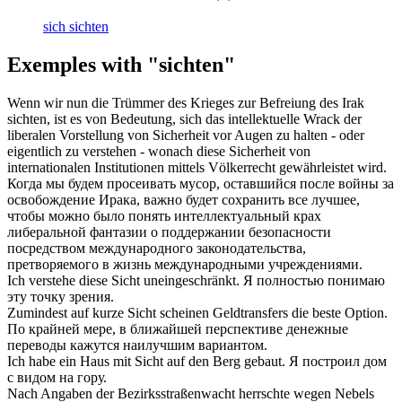
sich sichten
Exemples with "sichten"
Wenn wir nun die Trümmer des Krieges zur Befreiung des Irak
sichten
, ist es von Bedeutung, sich das intellektuelle Wrack der
liberalen Vorstellung von Sicherheit vor Augen zu halten - oder
eigentlich zu verstehen - wonach diese Sicherheit von
internationalen Institutionen mittels Völkerrecht gewährleistet wird.
Когда мы будем
просеивать
мусор, оставшийся после войны за
освобождение Ирака, важно будет сохранить все лучшее,
чтобы можно было понять интеллектуальный крах
либеральной фантазии о поддержании безопасности
посредством международного законодательства,
претворяемого в жизнь международными учреждениями.
Ich verstehe diese
Sicht
uneingeschränkt.
Я полностью понимаю
эту
точку зрения
.
Zumindest auf kurze
Sicht
scheinen Geldtransfers die beste Option.
По крайней мере, в ближайшей
перспективе
денежные
переводы кажутся наилучшим вариантом.
Ich habe ein Haus mit
Sicht
auf den Berg gebaut.
Я построил дом
с
видом
на гору.
Nach Angaben der Bezirksstraßenwacht herrschte wegen Nebels