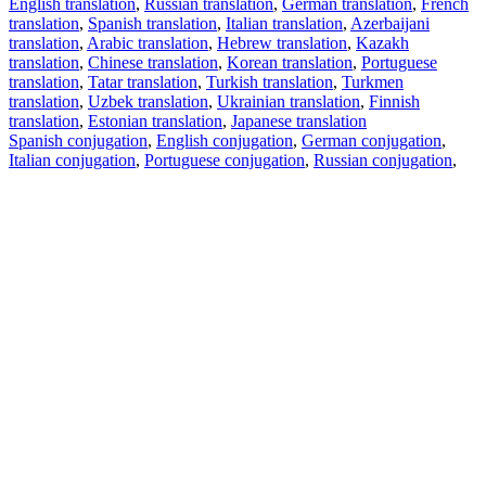
English translation
,
Russian translation
,
German translation
,
French
translation
,
Spanish translation
,
Italian translation
,
Azerbaijani
translation
,
Arabic translation
,
Hebrew translation
,
Kazakh
translation
,
Chinese translation
,
Korean translation
,
Portuguese
translation
,
Tatar translation
,
Turkish translation
,
Turkmen
translation
,
Uzbek translation
,
Ukrainian translation
,
Finnish
translation
,
Estonian translation
,
Japanese translation
Spanish conjugation
,
English conjugation
,
German conjugation
,
Italian conjugation
,
Portuguese conjugation
,
Russian conjugation
,
French conjugation
.
Features
Text Translation
Context Examples
Conjugation and Declension
Free apps
PROMT.One for iOS
PROMT.One for Android
Offers