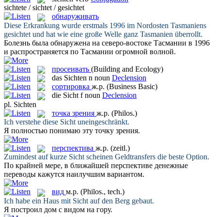
sichtete / sichtet / gesichtet
обнаруживать
Diese Erkrankung wurde erstmals 1996 im Nordosten Tasmaniens
gesichtet
und hat wie eine große Welle ganz Tasmanien überrollt.
Болезнь была
обнаружена
на северо-востоке Тасмании в 1996
и распространяется по Тасмании огромной волной.
просеивать
(Building and Ecology)
das
Sichten
n
noun
Declension
сортировка
ж.р.
(Business Basic)
die
Sicht
f
noun
Declension
pl.
Sichten
точка зрения
ж.р.
(Philos.)
Ich verstehe diese
Sicht
uneingeschränkt.
Я полностью понимаю эту
точку зрения
.
перспектива
ж.р.
(zeitl.)
Zumindest auf kurze
Sicht
scheinen Geldtransfers die beste Option.
По крайней мере, в ближайшей
перспективе
денежные
переводы кажутся наилучшим вариантом.
вид
м.р.
(Philos., tech.)
Ich habe ein Haus mit
Sicht
auf den Berg gebaut.
Я построил дом с
видом
на гору.