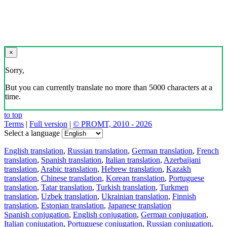
×
Sorry,
But you can currently translate no more than 5000 characters at a
time.
to top
Terms
|
Full version
|
© PROMT, 2010 - 2026
Select a language
English translation
,
Russian translation
,
German translation
,
French
translation
,
Spanish translation
,
Italian translation
,
Azerbaijani
translation
,
Arabic translation
,
Hebrew translation
,
Kazakh
translation
,
Chinese translation
,
Korean translation
,
Portuguese
translation
,
Tatar translation
,
Turkish translation
,
Turkmen
translation
,
Uzbek translation
,
Ukrainian translation
,
Finnish
translation
,
Estonian translation
,
Japanese translation
Spanish conjugation
,
English conjugation
,
German conjugation
,
Italian conjugation
,
Portuguese conjugation
,
Russian conjugation
,