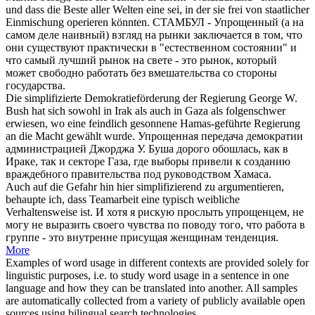
und dass die Beste aller Welten eine sei, in der sie frei von staatlicher
Einmischung operieren könnten.
СТАМБУЛ -
Упрощенный
(а на
самом деле наивный) взгляд на рынки заключается в том, что
они существуют практически в "естественном состоянии" и
что самый лучший рынок на свете - это рынок, который
может свободно работать без вмешательства со стороны
государства.
Die
simplifizierte
Demokratieförderung der Regierung George W.
Bush hat
sich
sowohl in Irak als auch in Gaza als folgenschwer
erwiesen, wo eine feindlich gesonnene Hamas-geführte Regierung
an die Macht gewählt wurde.
Упрощенная
передача демократии
администрацией Джорджа У. Буша дорого обошлась, как в
Ираке, так и секторе Газа, где выборы привели к созданию
враждебного правительства под руководством Хамаса.
Auch auf die Gefahr hin hier
simplifizierend
zu argumentieren,
behaupte ich, dass Teamarbeit eine typisch weibliche
Verhaltensweise ist.
И хотя я рискую прослыть упрощенцем, не
могу не выразить своего чувства по поводу того, что работа в
группе - это внутренне присущая женщинам тенденция.
More
Examples of word usage in different contexts are provided solely for
linguistic purposes, i.e. to study word usage in a sentence in one
language and how they can be translated into another. All samples
are automatically collected from a variety of publicly available open
sources using bilingual search technologies.