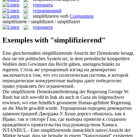
упрощать
упрощающий
simplifizieren
verb
Conjugation
simplifizierte / simplifiziert / simplifiziert
упрощать
Exemples with "simplifizierend"
Eine gleichermaßen
simplifizierende
Ansicht der Demokratie besagt,
dass sie ein politisches System sei, in dem periodische kompetitive
Wahlen dem Gewinner das Recht gäben, uneingeschränkt zu
regieren.
Столь же
упрощенный
взгляд на демократию
заключается в том, что это политическая система, в которой
периодические конкурентные выборы дают победителю
право управлять без ограничений.
Die
simplifizierte
Demokratieförderung der Regierung George W.
Bush hat sich sowohl in Irak als auch in Gaza als folgenschwer
erwiesen, wo eine feindlich gesonnene Hamas-geführte Regierung
an die Macht gewählt wurde.
Упрощенная
передача демократии
администрацией Джорджа У. Буша дорого обошлась, как в
Ираке, так и секторе Газа, где выборы привели к созданию
враждебного правительства под руководством Хамаса.
ISTANBUL - Eine
simplifizierende
(tatsächlich naive) Ansicht der
Märkte besagt, dass sie beinahe in einem "Naturzustand" existierten