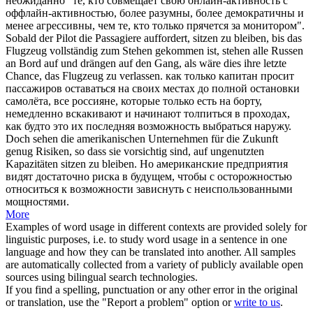
неожиданно "те, кто совмещает свою онлайн-активность с
оффлайн-активностью, более разумны, более демократичны и
менее агрессивны, чем те, кто только прячется за монитором".
Sobald der Pilot die Passagiere auffordert,
sitzen
zu
bleiben
, bis das
Flugzeug vollständig zum Stehen gekommen ist, stehen alle Russen
an Bord auf und drängen auf den Gang, als wäre dies ihre letzte
Chance, das Flugzeug zu verlassen.
как только капитан просит
пассажиров
оставаться
на своих
местах
до полной остановки
самолёта, все россияне, которые только есть на борту,
немедленно вскакивают и начинают толпиться в проходах,
как будто это их последняя возможность выбраться наружу.
Doch sehen die amerikanischen Unternehmen für die Zukunft
genug Risiken, so dass sie vorsichtig sind, auf ungenutzten
Kapazitäten
sitzen
zu
bleiben
.
Но американские предприятия
видят достаточно риска в будущем, чтобы с осторожностью
относиться к возможности зависнуть с неиспользованными
мощностями.
More
Examples of word usage in different contexts are provided solely for
linguistic purposes, i.e. to study word usage in a sentence in one
language and how they can be translated into another. All samples
are automatically collected from a variety of publicly available open
sources using bilingual search technologies.
If you find a spelling, punctuation or any other error in the original
or translation, use the "Report a problem" option or
write to us
.