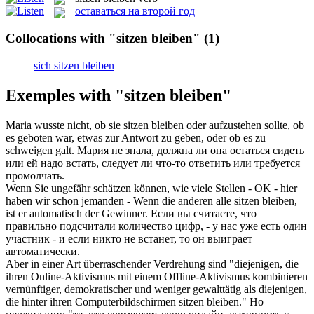
оставаться на второй год
Collocations with "sitzen bleiben"
(1)
sich sitzen bleiben
Exemples with "sitzen bleiben"
Maria wusste nicht, ob sie
sitzen bleiben
oder aufzustehen sollte, ob
es geboten war, etwas zur Antwort zu geben, oder ob es zu
schweigen galt.
Мария не знала, должна ли она остаться сидеть
или ей надо встать, следует ли что-то ответить или требуется
промолчать.
Wenn Sie ungefähr schätzen können, wie viele Stellen - OK - hier
haben wir schon jemanden - Wenn die anderen alle
sitzen bleiben
,
ist er automatisch der Gewinner.
Если вы считаете, что
правильно подсчитали количество цифр, - у нас уже есть один
участник - и если никто не встанет, то он выиграет
автоматически.
Aber in einer Art überraschender Verdrehung sind "diejenigen, die
ihren Online-Aktivismus mit einem Offline-Aktivismus kombinieren
vernünftiger, demokratischer und weniger gewalttätig als diejenigen,
die hinter ihren Computerbildschirmen
sitzen bleiben
."
Но