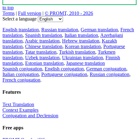
to top
Terms
|
Full version
|
© PROMT, 2010 - 2026
Select a language
English translation
,
Russian translation
,
German translation
,
French
translation
,
Spanish translation
,
Italian translation
,
Azerbaijani
translation
,
Arabic translation
,
Hebrew translation
,
Kazakh
translation
,
Chinese translation
,
Korean translation
,
Portuguese
translation
,
Tatar translation
,
Turkish translation
,
Turkmen
translation
,
Uzbek translation
,
Ukrainian translation
,
Finnish
translation
,
Estonian translation
,
Japanese translation
Spanish conjugation
,
English conjugation
,
German conjugation
,
Italian conjugation
,
Portuguese conjugation
,
Russian conjugation
,
French conjugation
.
Features
Text Translation
Context Examples
Conjugation and Declension
Free apps