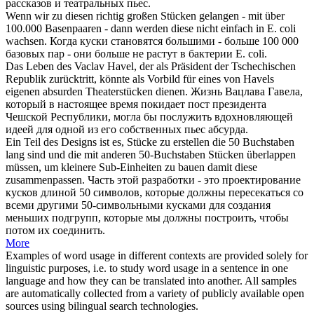
рассказов и театральных
пьес
.
Wenn wir zu diesen richtig großen
Stücken
gelangen - mit über
100.000 Basenpaaren - dann werden diese nicht einfach in E. coli
wachsen.
Когда
куски
становятся большими - больше 100 000
базовых пар - они больше не растут в бактерии E. coli.
Das Leben des Vaclav Havel, der als Präsident der Tschechischen
Republik zurücktritt, könnte als Vorbild für eines von Havels
eigenen absurden
Theaterstücken
dienen.
Жизнь Вацлава Гавела,
который в настоящее время покидает пост президента
Чешской Республики, могла бы послужить вдохновляющей
идеей для одной из его собственных
пьес
абсурда.
Ein Teil des Designs ist es, Stücke zu erstellen die 50 Buchstaben
lang sind und die mit anderen 50-Buchstaben
Stücken
überlappen
müssen, um kleinere Sub-Einheiten zu bauen damit diese
zusammenpassen.
Часть этой разработки - это проектирование
кусков длиной 50 символов, которые должны пересекаться со
всеми другими 50-символьными
кусками
для создания
меньших подгрупп, которые мы должны построить, чтобы
потом их соединить.
More
Examples of word usage in different contexts are provided solely for
linguistic purposes, i.e. to study word usage in a sentence in one
language and how they can be translated into another. All samples
are automatically collected from a variety of publicly available open
sources using bilingual search technologies.