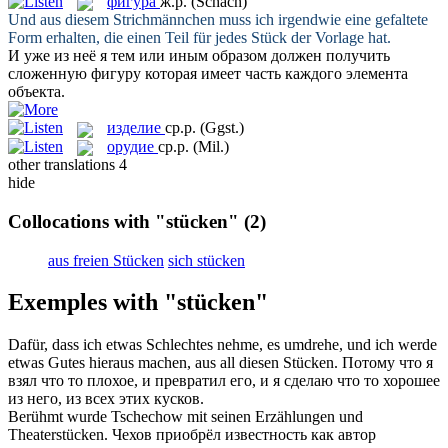
фигура
ж.р.
(Schach)
Und aus diesem Strichmännchen muss ich irgendwie eine gefaltete
Form erhalten, die einen Teil für jedes
Stück
der Vorlage hat.
И уже из неё я тем или иным образом должен получить
сложенную
фигуру
которая имеет часть каждого элемента
объекта.
изделие
ср.р.
(Ggst.)
орудие
ср.р.
(Mil.)
other translations
4
hide
Collocations with "stücken"
(2)
aus freien Stücken
sich stücken
Exemples with "stücken"
Dafür, dass ich etwas Schlechtes nehme, es umdrehe, und ich werde
etwas Gutes hieraus machen, aus all diesen
Stücken
.
Потому что я
взял что то плохое, и превратил его, и я сделаю что то хорошее
из него, из всех этих
кусков
.
Berühmt wurde Tschechow mit seinen Erzählungen und
Theaterstücken
.
Чехов приобрёл известность как автор