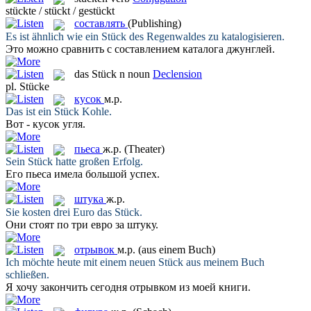
stückte / stückt / gestückt
составлять
(Publishing)
Es ist ähnlich wie ein
Stück
des Regenwaldes zu katalogisieren.
Это можно сравнить с
составлением
каталога джунглей.
das
Stück
n
noun
Declension
pl.
Stücke
кусок
м.р.
Das ist ein
Stück
Kohle.
Вот -
кусок
угля.
пьеса
ж.р.
(Theater)
Sein
Stück
hatte großen Erfolg.
Его
пьеса
имела большой успех.
штука
ж.р.
Sie kosten drei Euro das
Stück
.
Они стоят по три евро за
штуку
.
отрывок
м.р.
(aus einem Buch)
Ich möchte heute mit einem neuen
Stück
aus meinem Buch
schließen.
Я хочу закончить сегодня
отрывком
из моей книги.