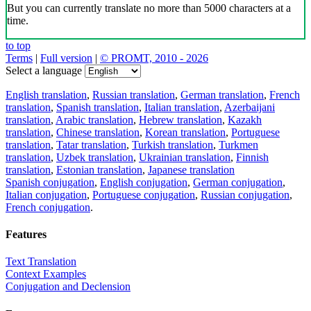
But you can currently translate no more than 5000 characters at a
time.
to top
Terms
|
Full version
|
© PROMT, 2010 - 2026
Select a language
English translation
,
Russian translation
,
German translation
,
French
translation
,
Spanish translation
,
Italian translation
,
Azerbaijani
translation
,
Arabic translation
,
Hebrew translation
,
Kazakh
translation
,
Chinese translation
,
Korean translation
,
Portuguese
translation
,
Tatar translation
,
Turkish translation
,
Turkmen
translation
,
Uzbek translation
,
Ukrainian translation
,
Finnish
translation
,
Estonian translation
,
Japanese translation
Spanish conjugation
,
English conjugation
,
German conjugation
,
Italian conjugation
,
Portuguese conjugation
,
Russian conjugation
,
French conjugation
.
Features
Text Translation
Context Examples
Conjugation and Declension