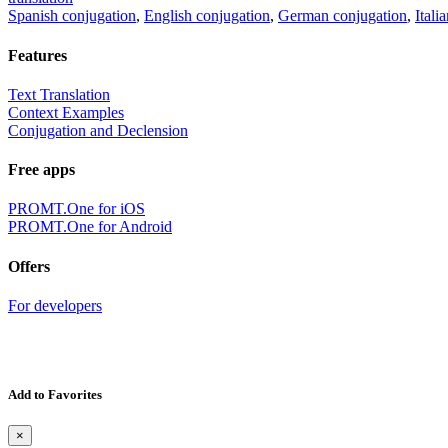
Spanish conjugation
,
English conjugation
,
German conjugation
,
Itali
Features
Text Translation
Context Examples
Conjugation and Declension
Free apps
PROMT.One for iOS
PROMT.One for Android
Offers
For developers
Add to Favorites
×