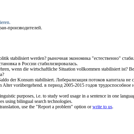
sieren
.
ран-производителей.
olitik
stabilisiert
werden?
рыночная экономика "естественно" стаби
становка в России
стабилизировалась
.
hren, wenn die wirtschaftliche Situation vollkommen
stabilisiert
ist?
Ве
а
?
r Saldo der Konsum
stabilisiert
.
Либерализация потоков капитала не 
n Alter vorübergehend.
в период 2005-2015 годов трудоспособное
inguistic purposes, i.e. to study word usage in a sentence in one langua
ces using bilingual search technologies.
r translation, use the "Report a problem" option or
write to us
.