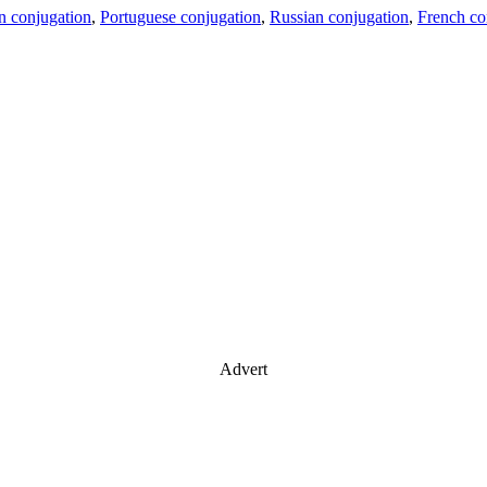
an conjugation
,
Portuguese conjugation
,
Russian conjugation
,
French co
Advert