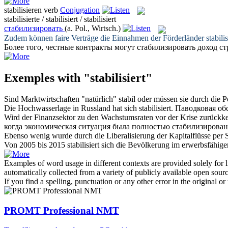
stabilisieren
verb
Conjugation
stabilisierte / stabilisiert / stabilisiert
стабилизировать
(a. Pol., Wirtsch.)
Zudem können faire Verträge die Einnahmen der Förderländer
stabili
Более того, честные контракты могут
стабилизировать
доход ст
Exemples with "stabilisiert"
Sind Marktwirtschaften "natürlich" stabil oder müssen sie durch die P
Die Hochwasserlage in Russland hat sich
stabilisiert
.
Паводковая об
Wird der Finanzsektor zu den Wachstumsraten vor der Krise zurückke
когда экономическая ситуация была полностью
стабилизирован
Ebenso wenig wurde durch die Liberalisierung der Kapitalflüsse pe
Von 2005 bis 2015
stabilisiert
sich die Bevölkerung im erwerbsfähige
Examples of word usage in different contexts are provided solely for l
automatically collected from a variety of publicly available open sour
If you find a spelling, punctuation or any other error in the original o
PROMT Professional NMT