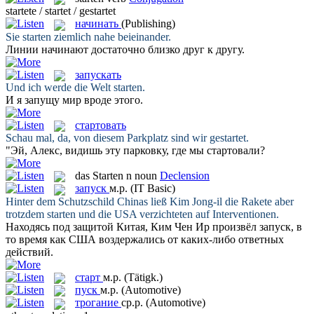
startete / startet / gestartet
начинать
(Publishing)
Sie
starten
ziemlich nahe beieinander.
Линии
начинают
достаточно близко друг к другу.
запускать
Und ich werde die Welt
starten
.
И я
запущу
мир вроде этого.
стартовать
Schau mal, da, von diesem Parkplatz sind wir
gestartet
.
"Эй, Алекс, видишь эту парковку, где мы
стартовали
?
das
Starten
n
noun
Declension
запуск
м.р.
(IT Basic)
Hinter dem Schutzschild Chinas ließ Kim Jong-il die Rakete aber
trotzdem
starten
und die USA verzichteten auf Interventionen.
Находясь под защитой Китая, Ким Чен Ир произвёл
запуск
, в
то время как США воздержались от каких-либо ответных
действий.
старт
м.р.
(Tätigk.)
пуск
м.р.
(Automotive)
трогание
ср.р.
(Automotive)