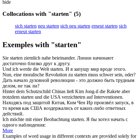
hide
Collocations with "starten"
(5)
sich starten
neu starten
sich neu starten
erneut starten
sich
erneut starten
Exemples with "starten"
Sie
starten
ziemlich nahe beieinander.
Линии
начинают
достаточно близко друг к другу.
Und ich werde die Welt
starten
.
И я
запущу
мир вроде этого.
Nun, eine moralische Revolution zu
starten
muss schwer sein, oder?
Дать
начало
духовной революции - это должно быть трудным
делом, не так ли?
Hinter dem Schutzschild Chinas ließ Kim Jong-il die Rakete aber
trotzdem
starten
und die USA verzichteten auf Interventionen.
Находясь под защитой Китая, Ким Чен Ир произвёл
запуск
, в
то время как США воздержались от каких-либо ответных
действий.
Ich möchte mit einer Beobachtung
starten
.
Я бы хотел
начать
с
одного наблюдения:
More
Examples of word usage in different contexts are provided solely for