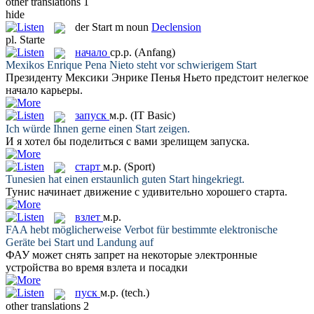
other translations
1
hide
der
Start
m
noun
Declension
pl.
Starte
начало
ср.р.
(Anfang)
Mexikos Enrique Pena Nieto steht vor schwierigem
Start
Президенту Мексики Энрике Пенья Ньето предстоит нелегкое
начало
карьеры.
запуск
м.р.
(IT Basic)
Ich würde Ihnen gerne einen
Start
zeigen.
И я хотел бы поделиться с вами зрелищем
запуска
.
старт
м.р.
(Sport)
Tunesien hat einen erstaunlich guten
Start
hingekriegt.
Тунис начинает движение с удивительно хорошего
старта
.
взлет
м.р.
FAA hebt möglicherweise Verbot für bestimmte elektronische
Geräte bei
Start
und Landung auf
ФАУ может снять запрет на некоторые электронные
устройства во время
взлета
и посадки
пуск
м.р.
(tech.)
other translations
2