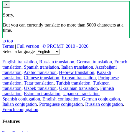
×
Sorry,
But you can currently translate no more than 5000 characters at a
time.
to top
Terms
|
Full version
|
© PROMT, 2010 - 2026
Select a language
English translation
,
Russian translation
,
German translation
,
French
translation
,
Spanish translation
,
Italian translation
,
Azerbaijani
translation
,
Arabic translation
,
Hebrew translation
,
Kazakh
translation
,
Chinese translation
,
Korean translation
,
Portuguese
translation
,
Tatar translation
,
Turkish translation
,
Turkmen
translation
,
Uzbek translation
,
Ukrainian translation
,
Finnish
translation
,
Estonian translation
,
Japanese translation
Spanish conjugation
,
English conjugation
,
German conjugation
,
Italian conjugation
,
Portuguese conjugation
,
Russian conjugation
,
French conjugation
.
Features