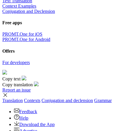
Text Translation
Context Examples
Conjugation and Declension
Free apps
PROMT.One for iOS
PROMT.One for Android
Offers
For developers
Copy text
Copy translation
Report an issue
Translation
Contexts
Conjugation
and declension
Grammar
Feedback
Help
Download the App
Advertise