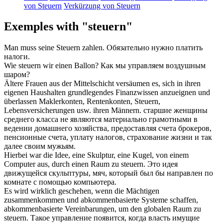
von Steuern
Verkürzung von Steuern
Exemples with "steuern"
Man muss seine
Steuern
zahlen.
Обязательно нужно платить
налоги
.
Wie
steuern
wir einen Ballon?
Как мы
управляем
воздушным
шаром?
Ältere Frauen aus der Mittelschicht versäumen es, sich in ihren
eigenen Haushalten grundlegendes Finanzwissen anzueignen und
überlassen Maklerkonten, Rentenkonten,
Steuern
,
Lebensversicherungen usw. ihren Männern.
старшие женщины
среднего класса не являются материально грамотными в
ведении
домашнего хозяйства, предоставляя счета брокеров,
пенсионные счета, уплату налогов, страхование жизни и так
далее своим мужьям.
Hierbei war die Idee, eine Skulptur, eine Kugel, von einem
Computer aus, durch einen Raum zu
steuern
.
Это идея
движущейся скульптуры, мяч, который был бы
направлен
по
комнате с помощью компьютера.
Es wird wirklich geschehen, wenn die Mächtigen
zusammenkommen und abkommenbasierte Systeme schaffen,
abkommenbasierte Vereinbarungen, um den globalen Raum zu
steuern
.
Такое
управление
появится, когда власть имущие