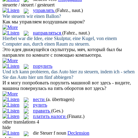
steuerte / steuert / gesteuert
управлять
(Fahrz., naut.)
Wie
steuern
wir einen Ballon?
Как мы
управляем
воздушным шаром?
направляться
(Fahrz., naut.)
Hierbei war die Idee, eine Skulptur, eine Kugel, von einem
Computer aus, durch einen Raum zu
steuern
.
Это идея движущейся скульптуры, мяч, который был бы
направлен
по комнате с помощью компьютера.
порулить
Und ich kann probieren, das Auto hier zu
steuern
, indem ich - sehen
Sie das Auto hier um fünf abbiegen?
И я могу попробовать
порулить
машиной вот здесь - видите,
машина повернулась на пять оборотов вот здесь?
вести
(a. übertragen)
рулить
править
(Ges.)
платить налоги
(Finanz.)
other translations
4
hide
die
Steuer
f
noun
Declension