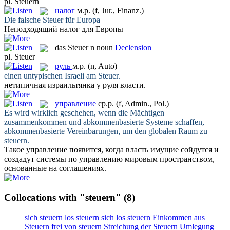
pl.
Steuern
налог
м.р.
(f, Jur., Finanz.)
Die falsche
Steuer
für Europa
Неподходящий
налог
для Европы
das
Steuer
n
noun
Declension
pl.
Steuer
руль
м.р.
(n, Auto)
einen untypischen Israeli am
Steuer
.
нетипичная израильтянка у
руля
власти.
управление
ср.р.
(f, Admin., Pol.)
Es wird wirklich geschehen, wenn die Mächtigen
zusammenkommen und abkommenbasierte Systeme schaffen,
abkommenbasierte Vereinbarungen, um den globalen Raum zu
steuern
.
Такое
управление
появится, когда власть имущие сойдутся и
создадут системы по управлению мировым пространством,
основанные на соглашениях.
Collocations with "steuern"
(8)
sich steuern
los steuern
sich los steuern
Einkommen aus
Steuern
frei von steuern
Streichung der Steuern
Umlegung