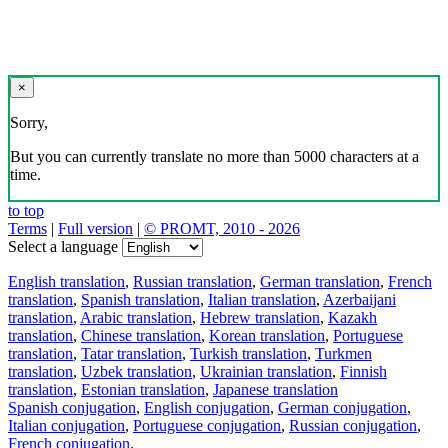
×
Sorry,
But you can currently translate no more than 5000 characters at a
time.
to top
Terms
|
Full version
|
© PROMT, 2010 - 2026
Select a language
English translation
,
Russian translation
,
German translation
,
French
translation
,
Spanish translation
,
Italian translation
,
Azerbaijani
translation
,
Arabic translation
,
Hebrew translation
,
Kazakh
translation
,
Chinese translation
,
Korean translation
,
Portuguese
translation
,
Tatar translation
,
Turkish translation
,
Turkmen
translation
,
Uzbek translation
,
Ukrainian translation
,
Finnish
translation
,
Estonian translation
,
Japanese translation
Spanish conjugation
,
English conjugation
,
German conjugation
,
Italian conjugation
,
Portuguese conjugation
,
Russian conjugation
,
French conjugation
.