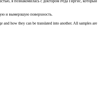
астью, я познакомилась с доктором Реда Гиргис, который
хую
и вымерзшую поверхность.
ge and how they can be translated into another. All samples are