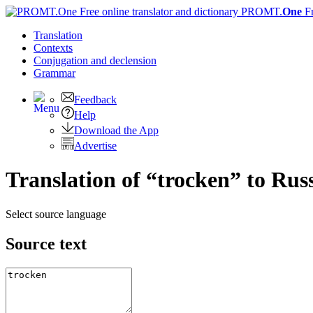
PROMT.
One
F
Translation
Contexts
Conjugation
and declension
Grammar
Feedback
Help
Download the App
Advertise
Translation of “trocken” to Rus
Select source language
Source text