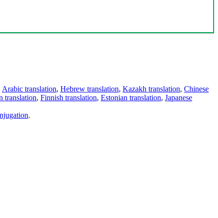
,
Arabic translation
,
Hebrew translation
,
Kazakh translation
,
Chinese
 translation
,
Finnish translation
,
Estonian translation
,
Japanese
njugation
.