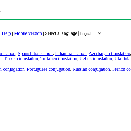
.
|
Help
|
Mobile version
|
Select a language
anslation
,
Spanish translation
,
Italian translation
,
Azerbaijani translation
n
,
Turkish translation
,
Turkmen translation
,
Uzbek translation
,
Ukrainian
an conjugation
,
Portuguese conjugation
,
Russian conjugation
,
French co