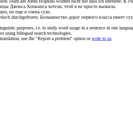
d sein Team am Johns Hopkins wollten nicht nur dass ich überlebe.
К сч
ьницы Джонса Хопкинса хотели, чтоб я не просто выжила.
дно, но еще и очень
сухо
.
jedoch durchgefroren.
Большинство дорог первого класса имеет
су
inguistic purposes, i.e. to study word usage in a sentence in one langua
ces using bilingual search technologies.
r translation, use the "Report a problem" option or
write to us
.