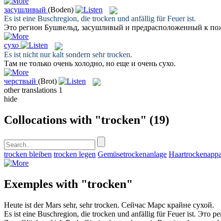
засушливый
(Boden)
Es ist eine Buschregion, die
trocken
und anfällig für Feuer ist.
Это регион Бушвельд,
засушливый
и предрасположенный к по
сухо
Es ist nicht nur kalt sondern sehr
trocken
.
Там не только очень холодно, но еще и очень
сухо
.
черствый
(Brot)
other translations
1
hide
Collocations with "trocken"
(19)
trocken bleiben
trocken legen
Gemüsetrockenanlage
Haartrockenappa
Exemples with "trocken"
Heute ist der Mars sehr, sehr
trocken
.
Сейчас Марс крайне
сухой
.
Es ist eine Buschregion, die
trocken
und anfällig für Feuer ist.
Это р