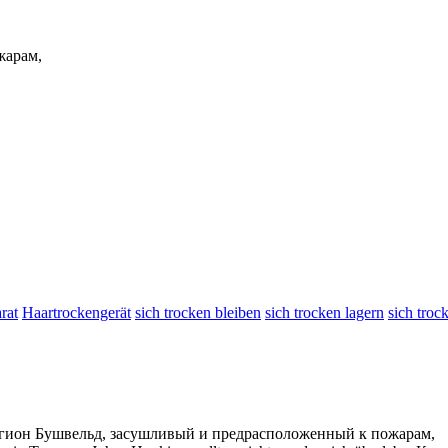
жарам,
rat
Haartrockengerät
sich trocken bleiben
sich trocken lagern
sich troc
егион Бушвельд,
засушливый
и предрасположенный к пожарам,