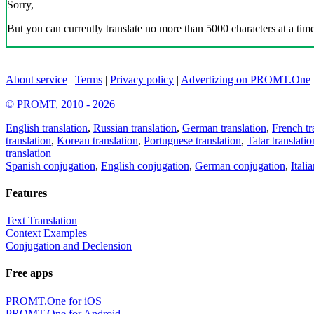
Sorry,
But you can currently translate no more than 5000 characters at a time
About service
|
Terms
|
Privacy policy
|
Advertizing on PROMT.One
© PROMT, 2010 - 2026
English translation
,
Russian translation
,
German translation
,
French tr
translation
,
Korean translation
,
Portuguese translation
,
Tatar translatio
translation
Spanish conjugation
,
English conjugation
,
German conjugation
,
Itali
Features
Text Translation
Context Examples
Conjugation and Declension
Free apps
PROMT.One for iOS
PROMT.One for Android