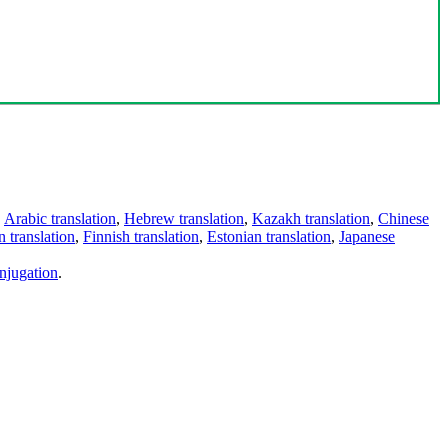
,
Arabic translation
,
Hebrew translation
,
Kazakh translation
,
Chinese
 translation
,
Finnish translation
,
Estonian translation
,
Japanese
njugation
.