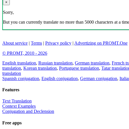
×
Sorry,
But you can currently translate no more than 5000 characters at a time
About service
|
Terms
|
Privacy policy
|
Advertizing on PROMT.One
© PROMT, 2010 - 2026
English translation
,
Russian translation
,
German translation
,
French tr
translation
,
Korean translation
,
Portuguese translation
,
Tatar translatio
translation
Spanish conjugation
,
English conjugation
,
German conjugation
,
Itali
Features
Text Translation
Context Examples
Conjugation and Declension
Free apps