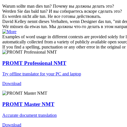
Warum sollte man dies
tun
?
Почему вы должны
делать
это?
Werden Sie das bald
tun
?
И вы собираетесь вскоре
сделать
это?
Es werden nicht alle
tun
.
Не все готовы
действовать
.
David Kelley nennt dieses Verhalten, wenn Designer das
tun
, "mit d
Wir müssen da etwas
tun
.
Мы должны что-то
делать
в этом напра
Examples of word usage in different contexts are provided solely for l
automatically collected from a variety of publicly available open sour
If you find a spelling, punctuation or any other error in the original o
PROMT Professional NMT
Try offline translator for your PC and laptop
Download
PROMT Master NMT
Accurate document translation
Download