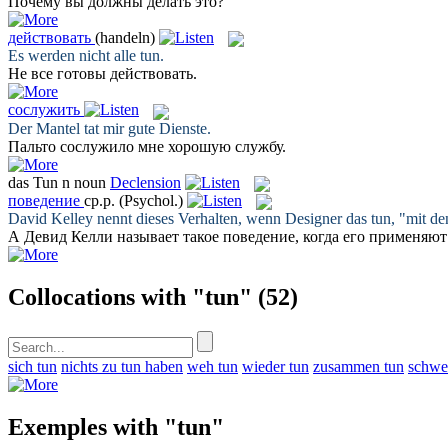
Почему вы должны
делать
это?
действовать
(handeln)
Es werden nicht alle
tun
.
Не все готовы
действовать
.
сослужить
Der Mantel
tat
mir gute Dienste.
Пальто
сослужило
мне хорошую службу.
das
Tun
n
noun
Declension
поведение
ср.р.
(Psychol.)
David Kelley nennt dieses Verhalten, wenn Designer das
tun
, "mit d
А Девид Келли называет такое
поведение
, когда его применяю
Collocations with "tun"
(52)
sich tun
nichts zu tun haben
weh tun
wieder tun
zusammen tun
schwe
Exemples with "tun"