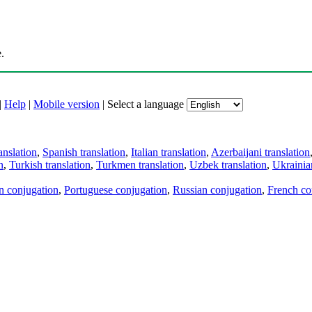
.
|
Help
|
Mobile version
|
Select a language
anslation
,
Spanish translation
,
Italian translation
,
Azerbaijani translation
n
,
Turkish translation
,
Turkmen translation
,
Uzbek translation
,
Ukrainian
an conjugation
,
Portuguese conjugation
,
Russian conjugation
,
French co