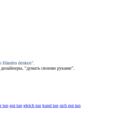
en Händen denken".
т дизайнеры, "думать своими руками".
r tun
gut tun
gleich tun
kund tun
sich gut tun