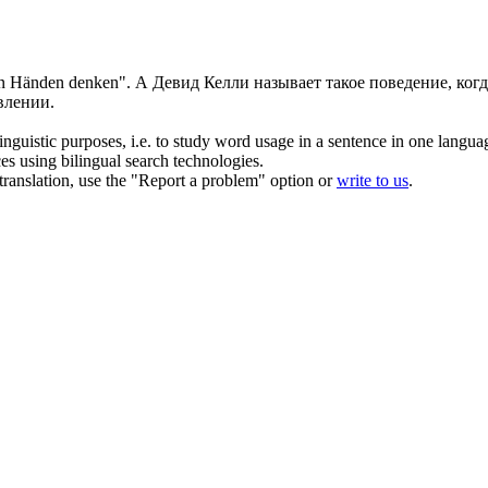
en Händen denken".
А Девид Келли называет такое
поведение
, ког
влении.
inguistic purposes, i.e. to study word usage in a sentence in one langua
ces using bilingual search technologies.
r translation, use the "Report a problem" option or
write to us
.