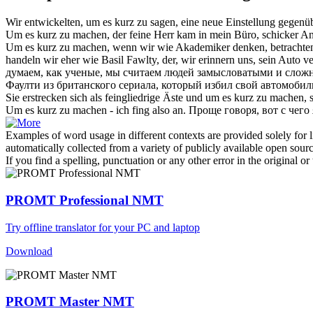
Wir entwickelten,
um es kurz zu sagen
, eine neue Einstellung gegenü
Um es kurz zu
machen, der feine Herr kam in mein Büro, schicker A
Um es kurz zu
machen, wenn wir wie Akademiker denken, betrachten 
handeln wir eher wie Basil Fawlty, der, wir erinnern uns, sein Auto 
думаем, как ученые, мы считаем людей замысловатыми и сложн
Фаулти из британского сериала, который избил свой автомобиль,
Sie erstrecken sich als feingliedrige Äste und
um es kurz zu
machen, s
Um es kurz zu
machen - ich fing also an.
Проще говоря, вот с чего 
Examples of word usage in different contexts are provided solely for l
automatically collected from a variety of publicly available open sour
If you find a spelling, punctuation or any other error in the original o
PROMT Professional NMT
Try offline translator for your PC and laptop
Download
PROMT Master NMT