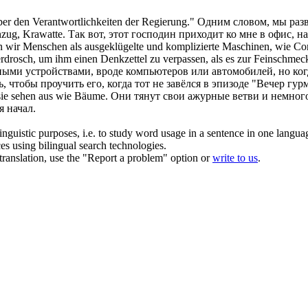
ber den Verantwortlichkeiten der Regierung."
Одним словом, мы разв
nzug, Krawatte.
Так вот, этот господин приходит ко мне
в
офис, н
wir Menschen als ausgeklügelte und komplizierte Maschinen, wie Com
verdrosch, um ihm einen Denkzettel zu verpassen, als es zur Feinschmec
ыми устройствами, вроде компьютеров или автомобилей, но когд
 чтобы проучить его, когда тот не завёлся в эпизоде "Вечер гур
ie sehen aus wie Bäume.
Они тянут свои ажурные ветви и немног
я начал.
inguistic purposes, i.e. to study word usage in a sentence in one langua
ces using bilingual search technologies.
r translation, use the "Report a problem" option or
write to us
.