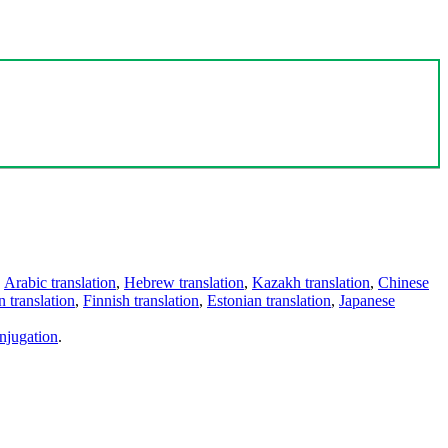
,
Arabic translation
,
Hebrew translation
,
Kazakh translation
,
Chinese
 translation
,
Finnish translation
,
Estonian translation
,
Japanese
njugation
.