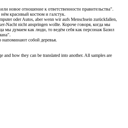
или новое отношение к ответственности правительства".
а
нём
красивый костюм и галстук.
puter oder Autos, aber wenn wir aufs Menschsein zurückfallen,
ker-Nacht nicht anspringen wollte.
Короче
говоря, когда мы
а мы думаем как люди, то ведём себя как персонаж Базил
мана".
о напоминают собой деревья.
ge and how they can be translated into another. All samples are