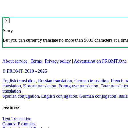
×
Sorry,
But you can currently translate no more than 5000 characters at a time
About service
|
Terms
|
Privacy policy
|
Advertizing on PROMT.One
© PROMT, 2010 - 2026
English translation
,
Russian translation
,
German translation
,
French tr
translation
,
Korean translation
,
Portuguese translation
,
Tatar translatio
translation
Spanish conjugation
,
English conjugation
,
German conjugation
,
Itali
Features
Text Translation
Context Examples