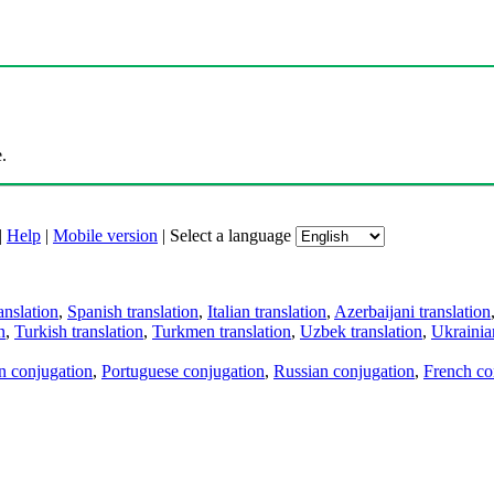
.
|
Help
|
Mobile version
|
Select a language
anslation
,
Spanish translation
,
Italian translation
,
Azerbaijani translation
n
,
Turkish translation
,
Turkmen translation
,
Uzbek translation
,
Ukrainian
an conjugation
,
Portuguese conjugation
,
Russian conjugation
,
French co