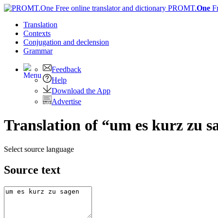
PROMT.
One
F
Translation
Contexts
Conjugation
and declension
Grammar
Feedback
Help
Download the App
Advertise
Translation of “um es kurz zu s
Select source language
Source text