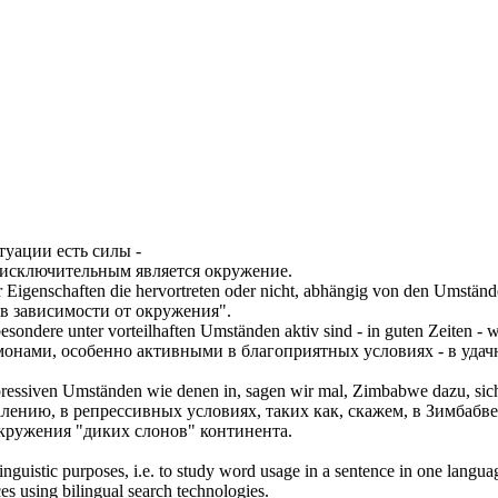
итуации есть силы -
исключительным является
окружение
.
r Eigenschaften die hervortreten oder nicht, abhängig von den
Umständ
в зависимости от
окружения
".
sondere unter vorteilhaften
Umständen
aktiv sind - in guten Zeiten - 
монами, особенно активными в благоприятных условиях - в удач
pressiven
Umständen
wie denen in, sagen wir mal, Zimbabwe dazu, sich 
лению, в репрессивных условиях, таких как, скажем, в Зимбабв
кружения
"диких слонов" континента.
inguistic purposes, i.e. to study word usage in a sentence in one langua
ces using bilingual search technologies.