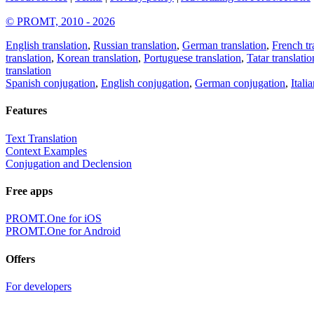
© PROMT, 2010 - 2026
English translation
,
Russian translation
,
German translation
,
French tr
translation
,
Korean translation
,
Portuguese translation
,
Tatar translatio
translation
Spanish conjugation
,
English conjugation
,
German conjugation
,
Itali
Features
Text Translation
Context Examples
Conjugation and Declension
Free apps
PROMT.One for iOS
PROMT.One for Android
Offers
For developers