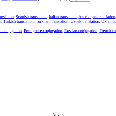
anslation
,
Spanish translation
,
Italian translation
,
Azerbaijani translation
n
,
Turkish translation
,
Turkmen translation
,
Uzbek translation
,
Ukrainian
an conjugation
,
Portuguese conjugation
,
Russian conjugation
,
French co
Advert