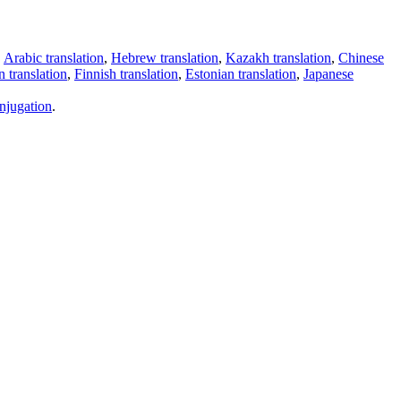
,
Arabic translation
,
Hebrew translation
,
Kazakh translation
,
Chinese
 translation
,
Finnish translation
,
Estonian translation
,
Japanese
njugation
.