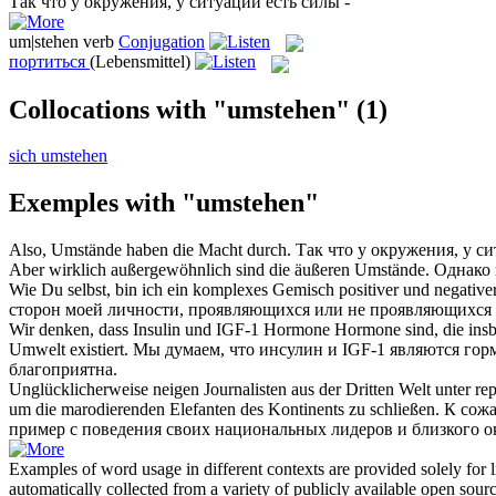
Так что у
окружения
, у ситуации есть силы -
um|stehen
verb
Conjugation
портиться
(Lebensmittel)
Collocations with "umstehen"
(1)
sich umstehen
Exemples with "umstehen"
Also,
Umstände
haben die Macht durch.
Так что у
окружения
, у с
Aber wirklich außergewöhnlich sind die äußeren
Umstände
.
Однако 
Wie Du selbst, bin ich ein komplexes Gemisch positiver und negative
сторон моей личности, проявляющихся или не проявляющихся 
Wir denken, dass Insulin und IGF-1 Hormone Hormone sind, die insbe
Umwelt existiert.
Мы думаем, что инсулин и IGF-1 являются гор
благоприятна.
Unglücklicherweise neigen Journalisten aus der Dritten Welt unter re
um die marodierenden Elefanten des Kontinents zu schließen.
К сожа
пример с поведения своих национальных лидеров и близкого
о
Examples of word usage in different contexts are provided solely for l
automatically collected from a variety of publicly available open sour