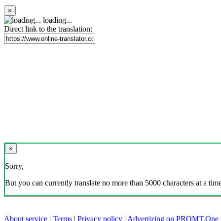
×
loading...
Direct link to the translation:
×
Sorry,
But you can currently translate no more than 5000 characters at a time
About service
|
Terms
|
Privacy policy
|
Advertizing on PROMT.One