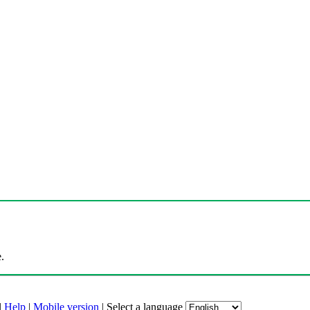
.
|
Help
|
Mobile version
|
Select a language