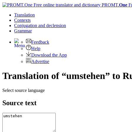
PROMT.
One
F
Translation
Contexts
Conjugation
and declension
Grammar
Feedback
Help
Download the App
Advertise
Translation of “umstehen” to R
Select source language
Source text