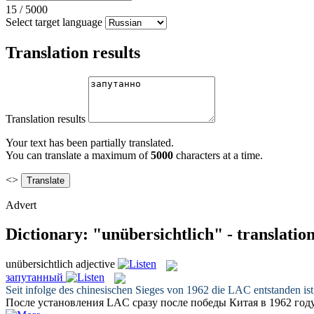
15
/
5000
Select target language
Translation results
Translation results
Your text has been partially translated.
You can translate a maximum of
5000
characters at a time.
<>
Advert
Dictionary: "unübersichtlich" - translatio
unübersichtlich
adjective
запутанный
Seit infolge des chinesischen Sieges von 1962 die LAC entstanden ist
После установления LAC сразу после победы Китая в 1962 году