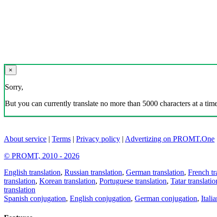
×
Sorry,
But you can currently translate no more than 5000 characters at a time
About service
|
Terms
|
Privacy policy
|
Advertizing on PROMT.One
© PROMT, 2010 - 2026
English translation
,
Russian translation
,
German translation
,
French tr
translation
,
Korean translation
,
Portuguese translation
,
Tatar translatio
translation
Spanish conjugation
,
English conjugation
,
German conjugation
,
Itali