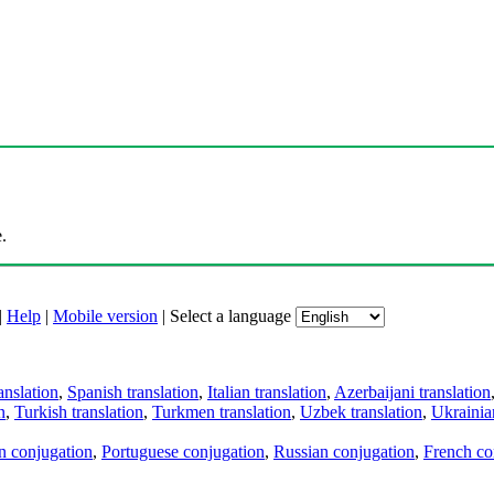
.
|
Help
|
Mobile version
|
Select a language
anslation
,
Spanish translation
,
Italian translation
,
Azerbaijani translation
n
,
Turkish translation
,
Turkmen translation
,
Uzbek translation
,
Ukrainian
an conjugation
,
Portuguese conjugation
,
Russian conjugation
,
French co