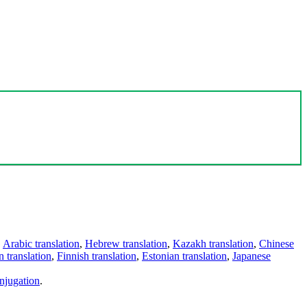
,
Arabic translation
,
Hebrew translation
,
Kazakh translation
,
Chinese
 translation
,
Finnish translation
,
Estonian translation
,
Japanese
njugation
.