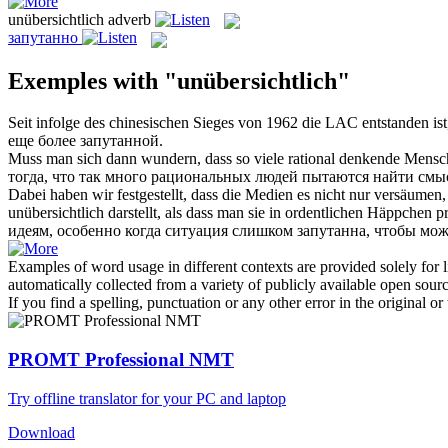
unübersichtlich
adverb
запутанно
Exemples with "unübersichtlich"
Seit infolge des chinesischen Sieges von 1962 die LAC entstanden ist
еще более
запутанной
.
Muss man sich dann wundern, dass so viele rational denkende Mensche
тогда, что так много рациональных людей пытаются найти смыс
Dabei haben wir festgestellt, dass die Medien es nicht nur versäumen
unübersichtlich
darstellt, als dass man sie in ordentlichen Häppchen p
идеям, особенно когда ситуация слишком запутанна, чтобы мож
Examples of word usage in different contexts are provided solely for l
automatically collected from a variety of publicly available open sour
If you find a spelling, punctuation or any other error in the original o
PROMT Professional NMT
Try offline translator for your PC and laptop
Download