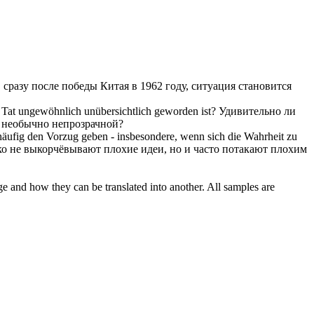
сразу после победы Китая в 1962 году, ситуация становится
er Tat ungewöhnlich
unübersichtlich
geworden ist?
Удивительно ли
а необычно непрозрачной?
 häufig den Vorzug geben - insbesondere, wenn sich die Wahrheit zu
ко не выкорчёвывают плохие идеи, но и часто потакают плохим
ge and how they can be translated into another. All samples are