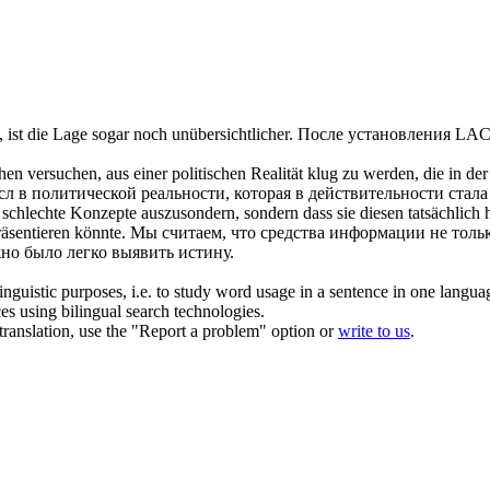
, ist die Lage sogar noch
unübersichtlicher
.
После установления LAC 
n versuchen, aus einer politischen Realität klug zu werden, die in d
л в политической реальности, которая в действительности стал
, schlechte Konzepte auszusondern, sondern dass sie diesen tatsächlich
räsentieren könnte.
Мы считаем, что средства информации не толь
но было легко выявить истину.
inguistic purposes, i.e. to study word usage in a sentence in one langua
ces using bilingual search technologies.
r translation, use the "Report a problem" option or
write to us
.