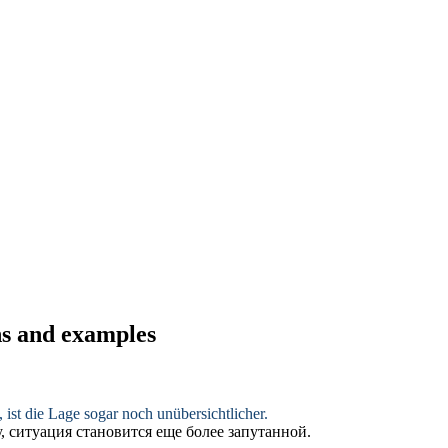
ns and examples
, ist die Lage sogar noch
unübersichtlicher
.
, ситуация становится еще более
запутанной
.