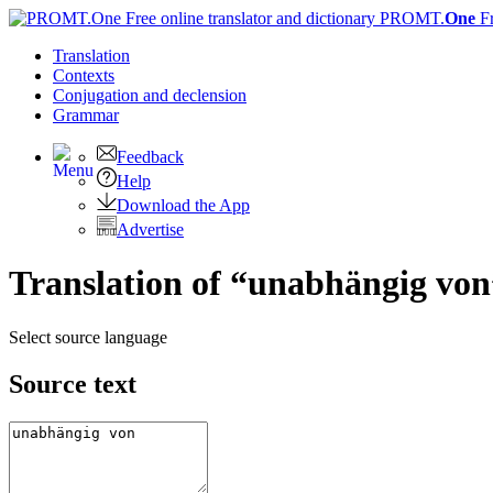
PROMT.
One
F
Translation
Contexts
Conjugation
and declension
Grammar
Feedback
Help
Download the App
Advertise
Translation of “unabhängig von
Select source language
Source text