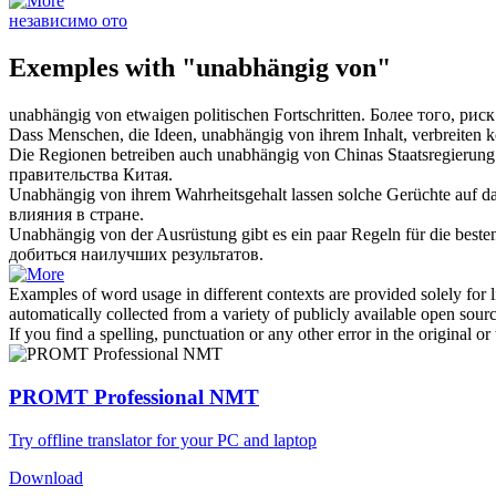
независимо ото
Exemples with "unabhängig von"
unabhängig von
etwaigen politischen Fortschritten.
Более того, рис
Dass Menschen, die Ideen,
unabhängig von
ihrem Inhalt, verbreiten 
Die Regionen betreiben auch
unabhängig von
Chinas Staatsregierung
правительства Китая.
Unabhängig von
ihrem Wahrheitsgehalt lassen solche Gerüchte auf da
влияния в стране.
Unabhängig von
der Ausrüstung gibt es ein paar Regeln für die beste
добиться наилучших результатов.
Examples of word usage in different contexts are provided solely for l
automatically collected from a variety of publicly available open sour
If you find a spelling, punctuation or any other error in the original o
PROMT Professional NMT
Try offline translator for your PC and laptop
Download