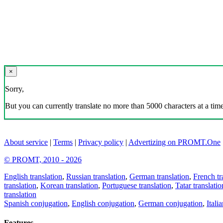
×
Sorry,
But you can currently translate no more than 5000 characters at a time
About service
|
Terms
|
Privacy policy
|
Advertizing on PROMT.One
© PROMT, 2010 - 2026
English translation
,
Russian translation
,
German translation
,
French tr
translation
,
Korean translation
,
Portuguese translation
,
Tatar translatio
translation
Spanish conjugation
,
English conjugation
,
German conjugation
,
Itali
Features