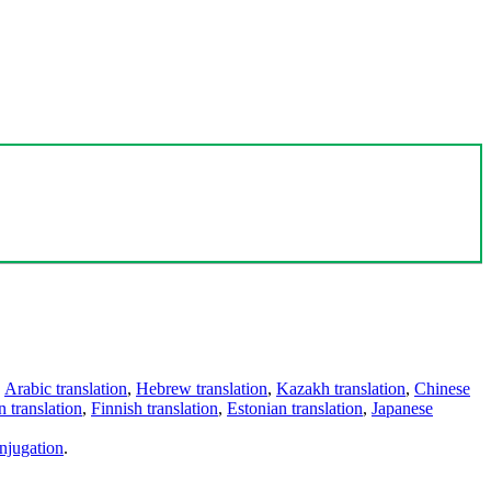
,
Arabic translation
,
Hebrew translation
,
Kazakh translation
,
Chinese
 translation
,
Finnish translation
,
Estonian translation
,
Japanese
njugation
.