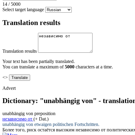
14
/
5000
Select target language
Translation results
Translation results
Your text has been partially translated.
You can translate a maximum of
5000
characters at a time.
<>
Advert
Dictionary: "unabhängig von" - translatio
unabhängig von
preposition
независимо от
(+ Dat.)
unabhängig von
etwaigen politischen Fortschritten.
Более того, риск остаётся высоким
независимо от
политических