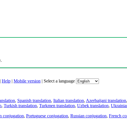
.
|
Help
|
Mobile version
|
Select a language
anslation
,
Spanish translation
,
Italian translation
,
Azerbaijani translation
n
,
Turkish translation
,
Turkmen translation
,
Uzbek translation
,
Ukrainian
an conjugation
,
Portuguese conjugation
,
Russian conjugation
,
French co