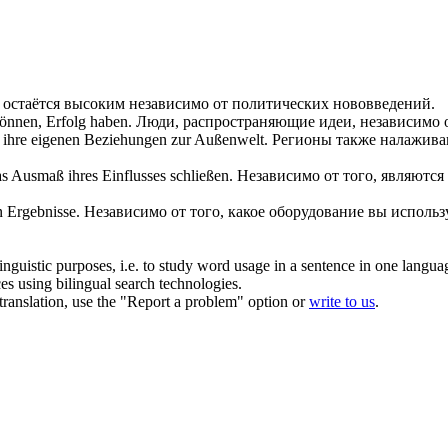
к остаётся высоким
независимо от
политических нововведений.
können, Erfolg haben.
Люди, распространяющие идеи,
независимо 
 ihre eigenen Beziehungen zur Außenwelt.
Регионы также налажива
s Ausmaß ihres Einflusses schließen.
Независимо от
того, являются 
n Ergebnisse.
Независимо от
того, какое оборудование вы использ
inguistic purposes, i.e. to study word usage in a sentence in one langua
ces using bilingual search technologies.
r translation, use the "Report a problem" option or
write to us
.