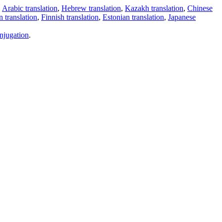
,
Arabic translation
,
Hebrew translation
,
Kazakh translation
,
Chinese
 translation
,
Finnish translation
,
Estonian translation
,
Japanese
njugation
.