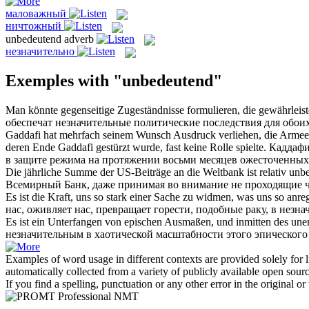
маловажный
ничтожный
unbedeutend
adverb
незначительно
Exemples with "unbedeutend"
Man könnte gegenseitige Zugeständnisse formulieren, die gewährleist
обеспечат
незначительные
политические последствия для обоих
Gaddafi hat mehrfach seinem Wunsch Ausdruck verliehen, die Armee
deren Ende Gaddafi gestürzt wurde, fast keine Rolle spielte.
Каддафи
в защите режима на протяжении восьми месяцев ожесточенных 
Die jährliche Summe der US-Beiträge an die Weltbank ist relativ
unb
Всемирный Банк, даже принимая во внимание не проходящие ч
Es ist die Kraft, uns so stark einer Sache zu widmen, was uns so anr
нас, оживляет нас, превращает горести, подобные раку, в
незна
Es ist ein Unterfangen von epischen Ausmaßen, und inmitten des uner
незначительным
в хаотической масштабности этого эпического
Examples of word usage in different contexts are provided solely for l
automatically collected from a variety of publicly available open sour
If you find a spelling, punctuation or any other error in the original o