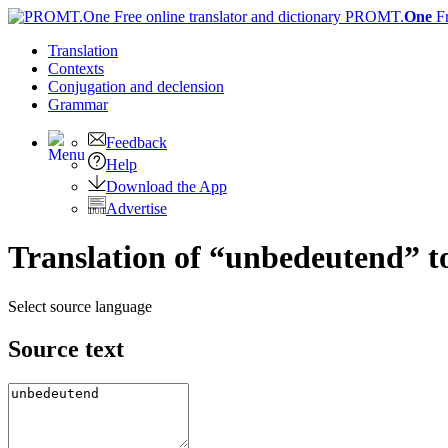
PROMT.
One
F
Translation
Contexts
Conjugation
and declension
Grammar
Feedback
Help
Download the App
Advertise
Translation of “unbedeutend” t
Select source language
Source text