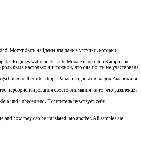
ind.
Могут быть найдены взаимные уступки, которые
igung des Regimes während der acht Monate dauernden Kämpfe, an
е роль была настолько
ничтожной
, что она почти не участвовала
rgschaften mitberücksichtigt.
Размер годовых вкладов Америки во
ве переориентирования своего внимания на то, что развлекает
 klein und
unbedeutend
.
Посетитель чувствует себя
ge and how they can be translated into another. All samples are