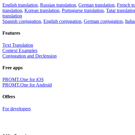
English translation
,
Russian translation
,
German translation
,
French tr
translation
,
Korean translation
,
Portuguese translation
,
Tatar translatio
translation
Spanish conjugation
,
English conjugation
,
German conjugation
,
Itali
Features
Text Translation
Context Examples
Conjugation and Declension
Free apps
PROMT.One for iOS
PROMT.One for Android
Offers
For developers