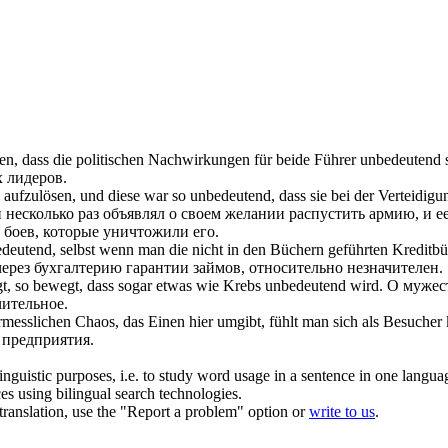
en, dass die politischen Nachwirkungen für beide Führer
unbedeutend
s
 лидеров.
 aufzulösen, und diese war so
unbedeutend
, dass sie bei der Verteid
 несколько раз объявлял о своем желании распустить армию, и е
боев, которые уничтожили его.
edeutend
, selbst wenn man die nicht in den Büchern geführten Kreditbü
ерез бухгалтерию гарантии займов, относительно
незначителен
.
egt, so bewegt, dass sogar etwas wie Krebs
unbedeutend
wird.
О мужест
чительное
.
messlichen Chaos, das Einen hier umgibt, fühlt man sich als Besucher
 предприятия.
inguistic purposes, i.e. to study word usage in a sentence in one langua
ces using bilingual search technologies.
r translation, use the "Report a problem" option or
write to us
.