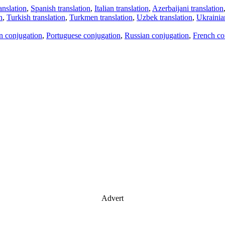
anslation
,
Spanish translation
,
Italian translation
,
Azerbaijani translation
n
,
Turkish translation
,
Turkmen translation
,
Uzbek translation
,
Ukrainian
an conjugation
,
Portuguese conjugation
,
Russian conjugation
,
French co
Advert