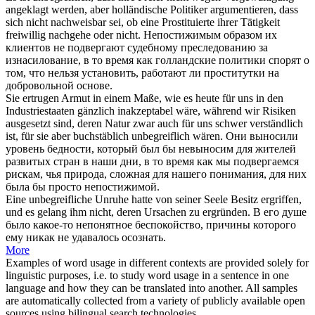
angeklagt werden, aber holländische Politiker argumentieren, dass
sich nicht nachweisbar sei, ob eine Prostituierte ihrer Tätigkeit
freiwillig nachgehe oder nicht.
Непостижимым
образом их
клиентов не подвергают судебному преследованию за
изнасилование, в то время как голландские политики спорят о
том, что нельзя установить, работают ли проститутки на
добровольной основе.
Sie ertrugen Armut in einem Maße, wie es heute für uns in den
Industriestaaten gänzlich inakzeptabel wäre, während wir Risiken
ausgesetzt sind, deren Natur zwar auch für uns schwer verständlich
ist, für sie aber buchstäblich
unbegreiflich
wären.
Они выносили
уровень бедности, который был бы невыносим для жителей
развитых стран в наши дни, в то время как мы подвергаемся
рискам, чья природа, сложная для нашего понимания, для них
была бы просто
непостижимой
.
Eine
unbegreifliche
Unruhe hatte von seiner Seele Besitz ergriffen,
und es gelang ihm nicht, deren Ursachen zu ergründen.
В его душе
было какое-то
непонятное
беспокойство, причины которого
ему никак не удавалось осознать.
More
Examples of word usage in different contexts are provided solely for
linguistic purposes, i.e. to study word usage in a sentence in one
language and how they can be translated into another. All samples
are automatically collected from a variety of publicly available open
sources using bilingual search technologies.