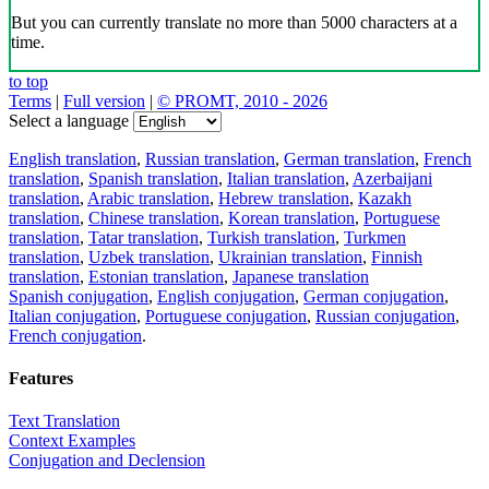
But you can currently translate no more than 5000 characters at a
time.
to top
Terms
|
Full version
|
© PROMT, 2010 - 2026
Select a language
English translation
,
Russian translation
,
German translation
,
French
translation
,
Spanish translation
,
Italian translation
,
Azerbaijani
translation
,
Arabic translation
,
Hebrew translation
,
Kazakh
translation
,
Chinese translation
,
Korean translation
,
Portuguese
translation
,
Tatar translation
,
Turkish translation
,
Turkmen
translation
,
Uzbek translation
,
Ukrainian translation
,
Finnish
translation
,
Estonian translation
,
Japanese translation
Spanish conjugation
,
English conjugation
,
German conjugation
,
Italian conjugation
,
Portuguese conjugation
,
Russian conjugation
,
French conjugation
.
Features
Text Translation
Context Examples
Conjugation and Declension