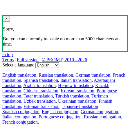
×
Sorry,
But you can currently translate no more than 5000 characters at a
time.
to top
Terms
|
Full version
|
© PROMT, 2010 - 2026
Select a language
English translation
,
Russian translation
,
German translation
,
French
translation
,
Spanish translation
,
Italian translation
,
Azerbaijani
translation
,
Arabic translation
,
Hebrew translation
,
Kazakh
translation
,
Chinese translation
,
Korean translation
,
Portuguese
translation
,
Tatar translation
,
Turkish translation
,
Turkmen
translation
,
Uzbek translation
,
Ukrainian translation
,
Finnish
translation
,
Estonian translation
,
Japanese translation
Spanish conjugation
,
English conjugation
,
German conjugation
,
Italian conjugation
,
Portuguese conjugation
,
Russian conjugation
,
French conjugation
.