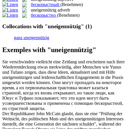
бескорыстный
(Benehmen)
uneigennützig
adverb
бескорыстно
(Benehmen)
Collocations with "uneigennützig"
(1)
ganz uneigennützig
Exemples with "uneigennützig"
Sie verschwinden vielleicht eine Zeitlang und erscheinen nach ihrer
Wiederentdeckung etwas merkwürdig, aber Menschen wie Yunus
und Tufano zeigen, dass diese Ideen, aktualisiert und mit Hilfe
uneigennützigen
und leidenschaftlichen Engagements in die Praxis
umgesetzt werden können.
Они могут пропадать на некоторое
время, а их первоначальная трактовка может казаться
странной, когда их вновь открывают, но такие люди, как
Юнус и Туфано показывают, что эти идеи могут быть
усовершенствованы и применены с помощью
бескорыстной
,
но страстной защиты.
Der Republikaner John McCain glaubt, dass sie eine "Prüfung der
Weitsicht, des politischen Muts und des
uneigennützigen
Interesses
darstellt, die eine Generation der nächsten schuldet", während der