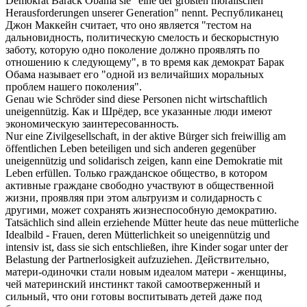
Demokrat Barack Obama sie "eine der größten moralischen
Herausforderungen unserer Generation" nennt.
Республиканец
Джон Маккейн считает, что оно является "тестом на
дальновидность, политическую смелость и
бескорыстную
заботу, которую одно поколение должно проявлять по
отношению к следующему", в то время как демократ Барак
Обама называет его "одной из величайших моральных
проблем нашего поколения".
Genau wie Schröder sind diese Personen nicht wirtschaftlich
uneigennützig
.
Как и Шрёдер, все указанные люди имеют
экономическую заинтересованность.
Nur eine Zivilgesellschaft, in der aktive Bürger sich freiwillig am
öffentlichen Leben beteiligen und sich anderen gegenüber
uneigennützig
und solidarisch zeigen, kann eine Demokratie mit
Leben erfüllen.
Только гражданское общество, в котором
активные граждане свободно участвуют в общественной
жизни, проявляя при этом альтруизм и солидарность с
другими, может сохранять жизнеспособную демократию.
Tatsächlich sind allein erziehende Mütter heute das neue mütterliche
Idealbild - Frauen, deren Mütterlichkeit so
uneigennützig
und
intensiv ist, dass sie sich entschließen, ihre Kinder sogar unter der
Belastung der Partnerlosigkeit aufzuziehen.
Действительно,
матери-одиночки стали новым идеалом матери - женщины,
чей материнский инстинкт такой самоотверженный и
сильный, что они готовы воспитывать детей даже под