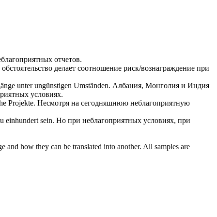
еблагоприятных
отчетов.
 обстоятельство делает соотношение риск/вознаграждение при
gänge unter
ungünstigen
Umständen.
Албания, Монголия и Индия
приятных
условиях.
he Projekte.
Несмотря на сегодняшнюю
неблагоприятную
u einhundert sein.
Но при
неблагоприятных
условиях, при
ge and how they can be translated into another. All samples are