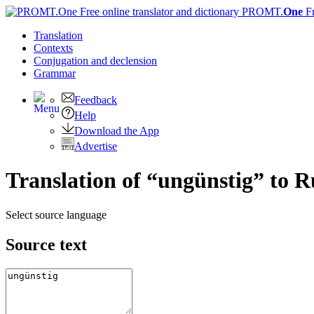
PROMT.
One
F
Translation
Contexts
Conjugation
and declension
Grammar
Feedback
Help
Download the App
Advertise
Translation of “ungünstig” to R
Select source language
Source text