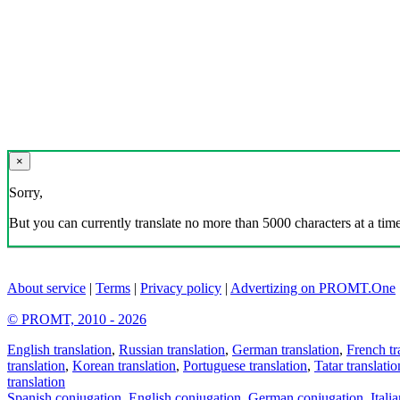
×
Sorry,
But you can currently translate no more than 5000 characters at a time
About service
|
Terms
|
Privacy policy
|
Advertizing on PROMT.One
© PROMT, 2010 - 2026
English translation
,
Russian translation
,
German translation
,
French tr
translation
,
Korean translation
,
Portuguese translation
,
Tatar translatio
translation
Spanish conjugation
,
English conjugation
,
German conjugation
,
Itali