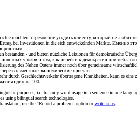
ichte möchten.
стремление угодить клиенту, который не любит
н
rtrag bei Investitionen in die sich entwickelnden Märkte.
Именно это
оприятным
.
n bestanden - und bieten nützliche Lektionen für demokratische Über
 полезных уроков о том, как перейти к демократии при
неблаго
bilisierung des Nahen Ostens immer noch über gemeinsame wirtschaftlic
т через совместные экономические проекты.
mehr durch Geschlechtsverkehr übertragene Krankheiten, kann es eins z
жения один на 100.
inguistic purposes, i.e. to study word usage in a sentence in one langua
ces using bilingual search technologies.
r translation, use the "Report a problem" option or
write to us
.