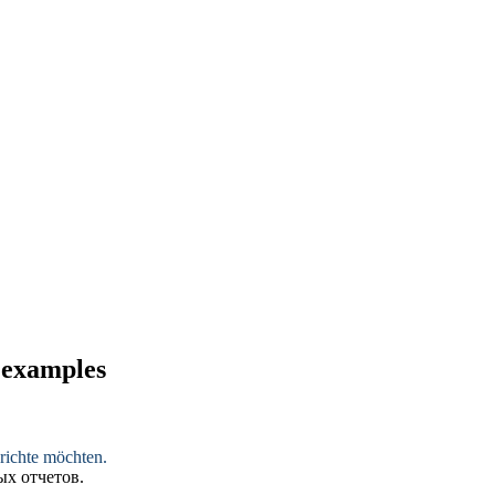
d examples
ichte möchten.
ых
отчетов.