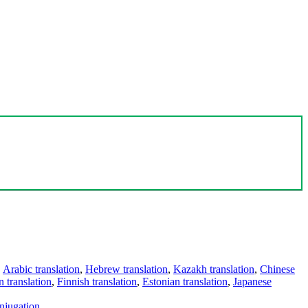
,
Arabic translation
,
Hebrew translation
,
Kazakh translation
,
Chinese
 translation
,
Finnish translation
,
Estonian translation
,
Japanese
njugation
.