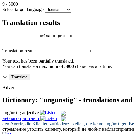
9
/
5000
Select target language
Translation results
Translation results
Your text has been partially translated.
You can translate a maximum of
5000
characters at a time.
<>
Advert
Dictionary: "ungünstig" - translations an
ungünstig
adjective
неблагоприятный
den Anreiz, die Klienten zufriedenzustellen, die keine
ungünstigen
Ber
стремление угодить клиенту, который не любит
неблагоприятн