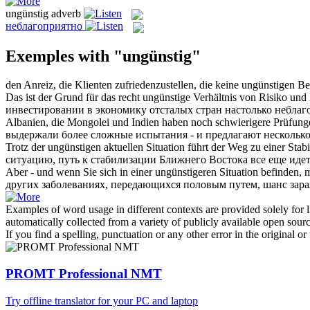
ungünstig
adverb
неблагоприятно
Exemples with "ungünstig"
den Anreiz, die Klienten zufriedenzustellen, die keine
ungünstigen
Ber
Das ist der Grund für das recht
ungünstige
Verhältnis von Risiko und E
инвестировании в экономику отсталых стран настолько
неблаг
Albanien, die Mongolei und Indien haben noch schwierigere Prüfunge
выдержали более сложные испытания - и предлагают несколько
Trotz der
ungünstigen
aktuellen Situation führt der Weg zu einer Sta
ситуацию, путь к стабилизации Ближнего Востока все еще иде
Aber - und wenn Sie sich in einer
ungünstigeren
Situation befinden, 
других заболеваниях, передающихся половым путем, шанс зара
Examples of word usage in different contexts are provided solely for l
automatically collected from a variety of publicly available open sour
If you find a spelling, punctuation or any other error in the original o
PROMT Professional NMT
Try offline translator for your PC and laptop