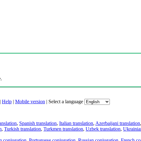
.
|
Help
|
Mobile version
|
Select a language
anslation
,
Spanish translation
,
Italian translation
,
Azerbaijani translation
n
,
Turkish translation
,
Turkmen translation
,
Uzbek translation
,
Ukrainian
an conjugation
,
Portuguese conjugation
,
Russian conjugation
,
French co