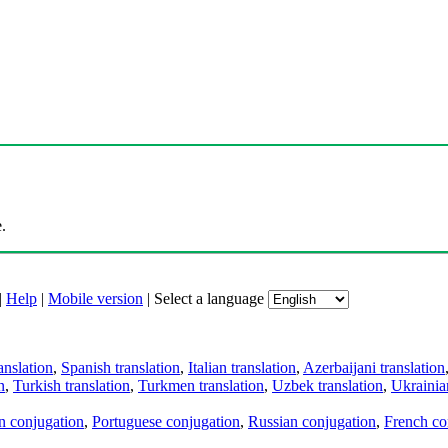
.
|
Help
|
Mobile version
|
Select a language
anslation
,
Spanish translation
,
Italian translation
,
Azerbaijani translation
n
,
Turkish translation
,
Turkmen translation
,
Uzbek translation
,
Ukrainian
an conjugation
,
Portuguese conjugation
,
Russian conjugation
,
French co