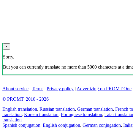
×
Sorry,
But you can currently translate no more than 5000 characters at a time
About service
|
Terms
|
Privacy policy
|
Advertizing on PROMT.One
© PROMT, 2010 - 2026
English translation
,
Russian translation
,
German translation
,
French tr
translation
,
Korean translation
,
Portuguese translation
,
Tatar translatio
translation
Spanish conjugation
,
English conjugation
,
German conjugation
,
Itali