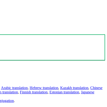
,
Arabic translation
,
Hebrew translation
,
Kazakh translation
,
Chinese
 translation
,
Finnish translation
,
Estonian translation
,
Japanese
njugation
.