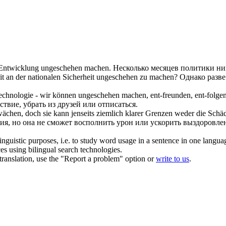
r Entwicklung
ungeschehen
machen.
Несколько месяцев политики ник
t an der nationalen Sicherheit
ungeschehen
zu machen?
Однако разве
echnologie - wir können
ungeschehen
machen, ent-freunden, ent-folgen
вие, убрать из друзей или отписаться.
wächen, doch sie kann jenseits ziemlich klarer Grenzen weder die Sch
ия, но она не сможет восполнить урон или ускорить выздоровл
inguistic purposes, i.e. to study word usage in a sentence in one langua
ces using bilingual search technologies.
r translation, use the "Report a problem" option or
write to us
.