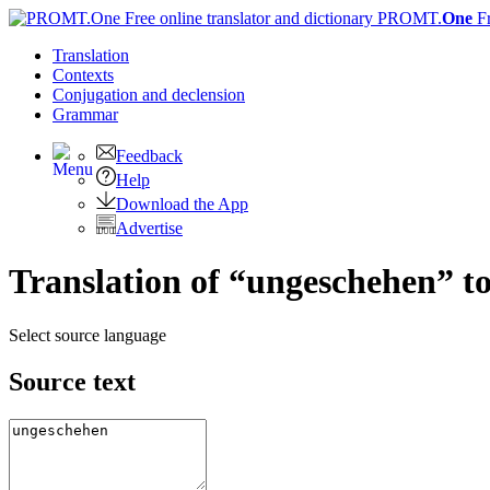
PROMT.
One
F
Translation
Contexts
Conjugation
and declension
Grammar
Feedback
Help
Download the App
Advertise
Translation of “ungeschehen” t
Select source language
Source text