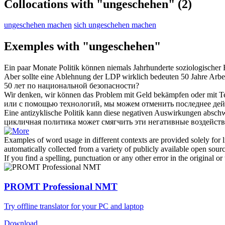
Collocations with "ungeschehen"
(2)
ungeschehen machen
sich ungeschehen machen
Exemples with "ungeschehen"
Ein paar Monate Politik können niemals Jahrhunderte soziologische
Aber sollte eine Ablehnung der LDP wirklich bedeuten 50 Jahre Arbei
50 лет по национальной безопасности?
Wir denken, wir können das Problem mit Geld bekämpfen oder mit T
или с помощью технологий, мы можем отменить последнее дейст
Eine antizyklische Politik kann diese negativen Auswirkungen absch
цикличная политика может смягчить эти негативные воздейств
Examples of word usage in different contexts are provided solely for l
automatically collected from a variety of publicly available open sour
If you find a spelling, punctuation or any other error in the original o
PROMT Professional NMT
Try offline translator for your PC and laptop
Download