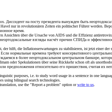
dox
.
Диссидент на посту президента вынужден быть
неортодокса
Havel nur in revolutionären Zeiten ein politischer Führer werden.
Веро
ционное время.
en
Ansichten über die Ursache von AIDS und die Effizienz antiretrovir
неортодоксальные
взгляды насчёт причин СПИДа и эффективнос
 der hilft, die Inflationserwartungen zu stabilisieren, ist jetzt einer
Если нормальные времена требуют консервативного центрально
нуждаемся в более
неортодоксальном
центральном банкире, котор
Imam oder Spekulationen über seine Rückkehr schon oft als
unorthod
 или предположения относительно его пришествия, считая их не
inguistic purposes, i.e. to study word usage in a sentence in one langua
ces using bilingual search technologies.
r translation, use the "Report a problem" option or
write to us
.