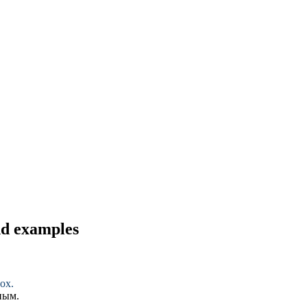
nd examples
dox
.
ным
.