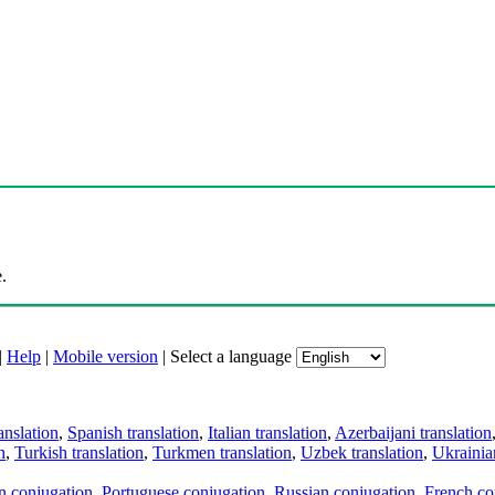
.
|
Help
|
Mobile version
|
Select a language
anslation
,
Spanish translation
,
Italian translation
,
Azerbaijani translation
n
,
Turkish translation
,
Turkmen translation
,
Uzbek translation
,
Ukrainian
an conjugation
,
Portuguese conjugation
,
Russian conjugation
,
French co