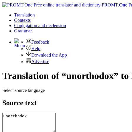
PROMT.
One
F
Translation
Contexts
Conjugation
and declension
Grammar
Feedback
Help
Download the App
Advertise
Translation of “unorthodox” to
Select source language
Source text