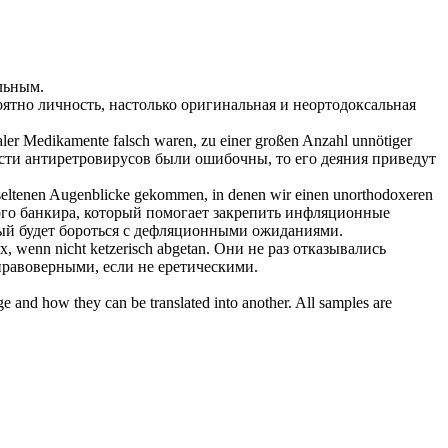
льным
.
ятно личность, настолько оригинальная и
неортодоксальная
aler Medikamente falsch waren, zu einer großen Anzahl unnötiger
ти антиретровирусов были ошибочны, то его деяния приведут
 der seltenen Augenblicke gekommen, in denen wir einen
unorthodoxeren
го банкира, который помогает закрепить инфляционные
ый будет бороться с дефляционными ожиданиями.
ox
, wenn nicht ketzerisch abgetan.
Они не раз отказывались
правоверными, если не еретическими.
ge and how they can be translated into another. All samples are