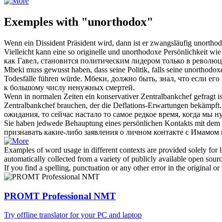
Exemples with "unorthodox"
Wenn ein Dissident Präsident wird, dann ist er zwangsläufig
unortho
Vielleicht kann eine so originelle und
unorthodoxe
Persönlichkeit wie 
как Гавел, становится политическим лидером только в револю
Mbeki muss gewusst haben, dass seine Politik, falls seine
unorthodox
Todesfälle führen würde.
Мбеки, должно быть, знал, что если его
к большому числу ненужных смертей.
Wenn in normalen Zeiten ein konservativer Zentralbankchef gefragt ist,
Zentralbankchef brauchen, der die Deflations-Erwartungen bekämpft.
ожидания, то сейчас настало то самое редкое время, когда мы 
Sie haben jedwede Behauptung eines persönlichen Kontakts mit dem 
признавать какие-либо заявления о личном контакте с Имамом
Examples of word usage in different contexts are provided solely for l
automatically collected from a variety of publicly available open sour
If you find a spelling, punctuation or any other error in the original o
PROMT Professional NMT
Try offline translator for your PC and laptop