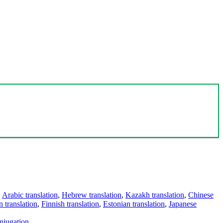
,
Arabic translation
,
Hebrew translation
,
Kazakh translation
,
Chinese
 translation
,
Finnish translation
,
Estonian translation
,
Japanese
njugation
.