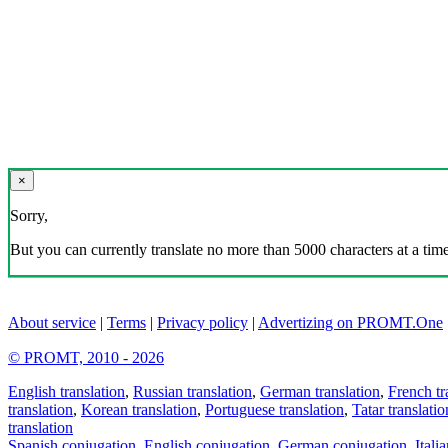
×
Sorry,
But you can currently translate no more than 5000 characters at a time
About service
|
Terms
|
Privacy policy
|
Advertizing on PROMT.One
© PROMT, 2010 - 2026
English translation
,
Russian translation
,
German translation
,
French tr
translation
,
Korean translation
,
Portuguese translation
,
Tatar translatio
translation
Spanish conjugation
,
English conjugation
,
German conjugation
,
Itali