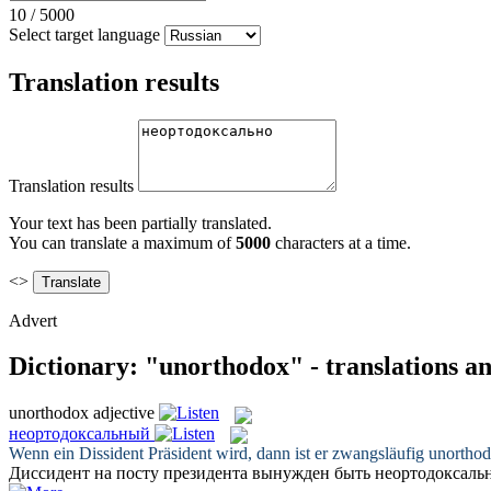
10
/
5000
Select target language
Translation results
Translation results
Your text has been partially translated.
You can translate a maximum of
5000
characters at a time.
<>
Advert
Dictionary: "unorthodox" - translations a
unorthodox
adjective
неортодоксальный
Wenn ein Dissident Präsident wird, dann ist er zwangsläufig
unortho
Диссидент на посту президента вынужден быть
неортодоксаль