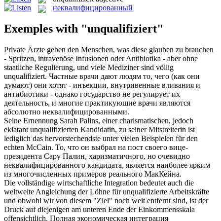
неквалифицированный
Exemples with "unqualifiziert"
Private Ärzte geben den Menschen, was diese glauben zu brauchen
- Spritzen, intravenöse Infusionen oder Antibiotika - aber ohne
staatliche Regulierung, und viele Mediziner sind völlig
unqualifiziert
.
Частные врачи дают людям то, чего (как они
думают) они хотят - инъекции, внутривенные вливания и
антибиотики - однако государство не регулирует их
деятельность, и многие практикующие врачи являются
абсолютно
неквалифицированными
.
Seine Ernennung Sarah Palins, einer charismatischen, jedoch
eklatant
unqualifizierten
Kandidatin, zu seiner Mitstreiterin ist
lediglich das hervorstechendste unter vielen Beispielen für den
echten McCain.
То, что он выбрал на пост своего вице-
президента Сару Палин, харизматичного, но очевидно
неквалифицированного
кандидата, является наиболее ярким
из многочисленных примеров реального МакКейна.
Die vollständige wirtschaftliche Integration bedeutet auch die
weltweite Angleichung der Löhne für
unqualifizierte
Arbeitskräfte
und obwohl wir von diesem "Ziel" noch weit entfernt sind, ist der
Druck auf diejenigen am unteren Ende der Einkommensskala
offensichtlich.
Полная экономическая интеграция