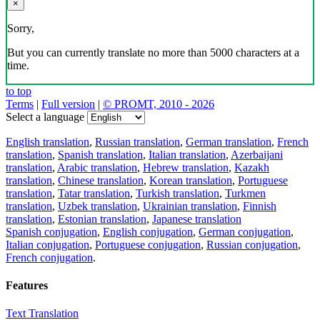
×
Sorry,
But you can currently translate no more than 5000 characters at a
time.
to top
Terms
|
Full version
|
© PROMT, 2010 - 2026
Select a language
English translation
,
Russian translation
,
German translation
,
French
translation
,
Spanish translation
,
Italian translation
,
Azerbaijani
translation
,
Arabic translation
,
Hebrew translation
,
Kazakh
translation
,
Chinese translation
,
Korean translation
,
Portuguese
translation
,
Tatar translation
,
Turkish translation
,
Turkmen
translation
,
Uzbek translation
,
Ukrainian translation
,
Finnish
translation
,
Estonian translation
,
Japanese translation
Spanish conjugation
,
English conjugation
,
German conjugation
,
Italian conjugation
,
Portuguese conjugation
,
Russian conjugation
,
French conjugation
.
Features
Text Translation