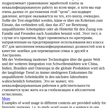
подразумевает уравнивание заработной платы за
неквалифицированную
работу во всем мире, и хотя мы еще
очень далеки от достижения этой "цели", нисходящее
давление, которое оказывается на тех, кто внизу, очевидно.
Sollte der Test eingeführt werden, käme er über ein Kriterium zum
Einsatz, das verhindern soll, dass das 457 zur Besetzung
unqualifizierter
Arbeitsplätze oder als Hintertür für den Zuzug von
Familie und Freunden nach Australien benutzt wird.
Этот тест, в
случае его принятия, будет применяться по критериям,
направленным на предотвращение использования виз класса
457 для заполнения
неквалифицированных
должностей или в
качестве лазейки для перемещения семьи и друзей в
Австралию.
Mit der Verbreitung moderner Technologien über die ganze Welt
und der weiteren Integration von Schwellenmärkten wie China,
Indien, Brasilien und Osteuropa in die globale Produktion wird sich
der langfristige Trend zu immer niedrigeren Einkommen für
unqualifizierte
Arbeitskräfte in den nächsten Jahrzehnten
wahrscheinlich fortsetzten.
Это не значит, что
неквалифицированным
рабочим в действительности
становится хуже жить из-за глобализации в абсолютном
исчислении;
More
Examples of word usage in different contexts are provided solely for
linguistic purposes, i.e. to study word usage in a sentence in one